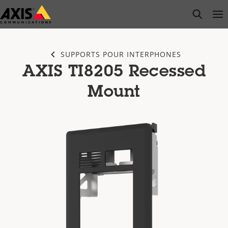
Passer
open s
Op
Clo
au
contenu
principal
SUPPORTS POUR INTERPHONES
AXIS TI8205 Recessed
Mount