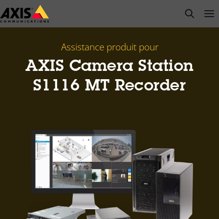
Passer
open s
Op
Clo
au
contenu
principal
Assistance produit pour
AXIS Camera Station
S1116 MT Recorder