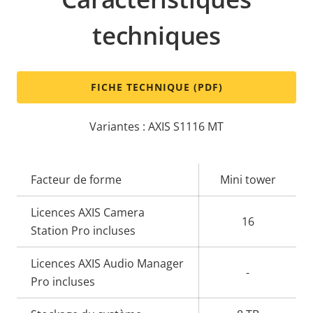
techniques
FICHE TECHNIQUE (PDF)
Variantes : AXIS S1116 MT
Description
Facteur de forme
Valeur de
Mini tower
de la
la
Licences AXIS Camera
propriété
propriété
16
Station Pro incluses
Licences AXIS Audio Manager
-
Pro incluses