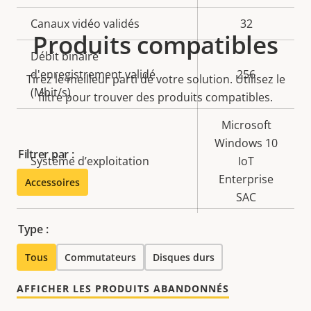
Canaux vidéo validés
32
Produits compatibles
Débit binaire
d'enregistrement validé
256
Tirez le meilleur parti de votre solution. Utilisez le
(Mbit/s)
filtre pour trouver des produits compatibles.
Microsoft
Windows 10
Filtrer par :
Système d’exploitation
IoT
Enterprise
Accessoires
SAC
Type :
Tous
Commutateurs
Disques durs
AFFICHER LES PRODUITS ABANDONNÉS