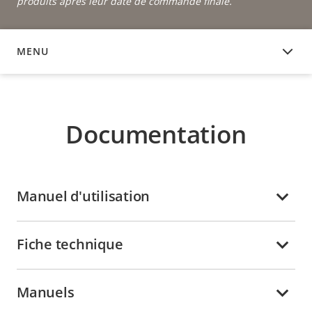
produits après leur date de commande finale.
MENU
DOCUMENTATION
Documentation
Manuel d'utilisation
Fiche technique
Manuels