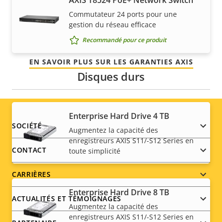
coûts. En outre, rien n'est caché dans les petits
Commutateur 24 ports pour une
caractères, vous obtenez exactement ce que nous
gestion du réseau efficace
promettons.
Recommandé pour ce produit
EN SAVOIR PLUS SUR LES GARANTIES AXIS
Disques durs
Enterprise Hard Drive 4 TB
Footer
SOCIÉTÉ
Augmentez la capacité des
enregistreurs AXIS S11/-S12 Series en
menu
CONTACT
toute simplicité
CARRIÈRES
Enterprise Hard Drive 8 TB
ACTUALITÉS ET TÉMOIGNAGES
Augmentez la capacité des
enregistreurs AXIS S11/-S12 Series en