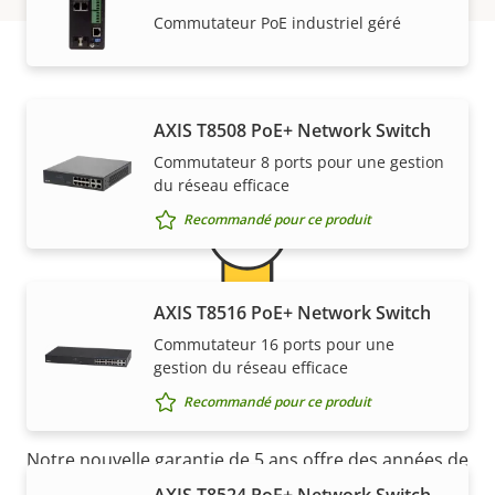
Commutateur PoE industriel géré
Garantie
AXIS T8508 PoE+ Network Switch
Commutateur 8 ports pour une gestion
du réseau efficace
Recommandé pour ce produit
AXIS T8516 PoE+ Network Switch
5 ans de garantie pour plus
Commutateur 16 ports pour une
gestion du réseau efficace
de tranquillité d'esprit
Recommandé pour ce produit
Notre nouvelle garantie de 5 ans offre des années de
propriété sans problème et permet de contrôler les
AXIS T8524 PoE+ Network Switch