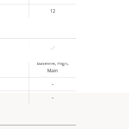
12
Oui
eur
la
Baseline, High,
iété
Main
–
–