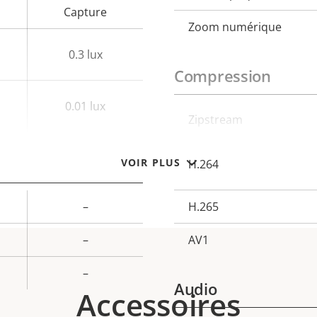
Capture
Zoom numérique
0.3 lux
Compression
0.01 lux
Description
Zipstream
Val
de la
de 
VOIR PLUS
H.264
propriété
propr
–
H.265
–
AV1
–
Audio
Accessoires