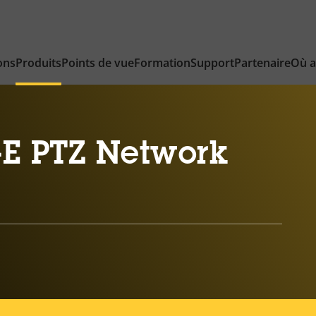
ons
Produits
Points de vue
Formation
Support
Partenaire
Où a
-E PTZ Network