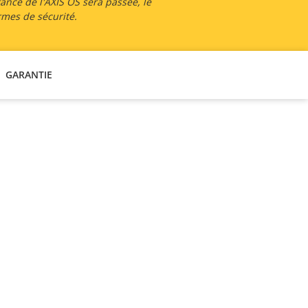
tance de l'AXIS OS sera passée, le
rmes de sécurité.
GARANTIE