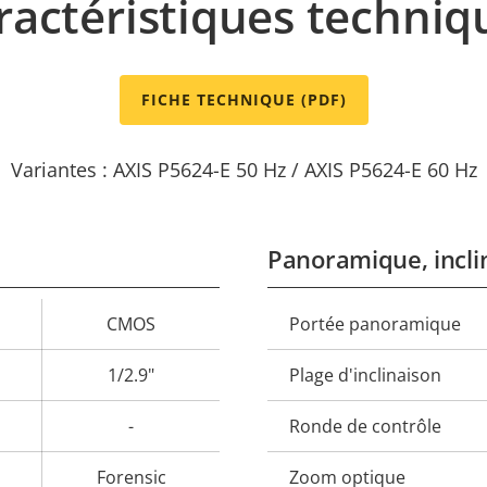
ractéristiques techniq
FICHE TECHNIQUE (PDF)
Variantes : AXIS P5624-E 50 Hz / AXIS P5624-E 60 Hz
Panoramique, incli
CMOS
Portée panoramique
Description
Val
de la
de 
1/2.9"
Plage d'inclinaison
propriété
propr
-
Ronde de contrôle
Forensic
Zoom optique