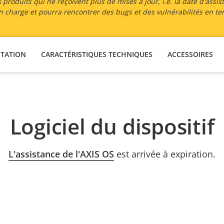
 produits qui ne reçoivent plus de mises à jour, i.e. la date d'assis
 en charge et pourra rencontrer des bugs et des vulnérabilités en te
TATION
CARACTÉRISTIQUES TECHNIQUES
ACCESSOIRES
Logiciel du dispositif
L'assistance de l'AXIS OS
est arrivée à expiration.