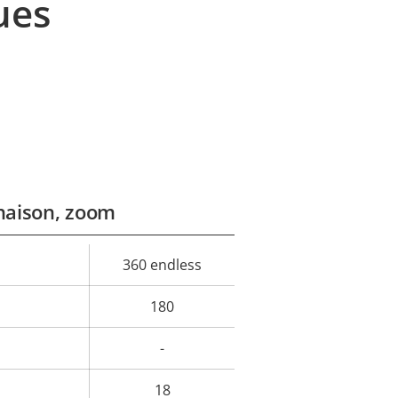
ues
naison, zoom
360 endless
eur
la
180
iété
-
18