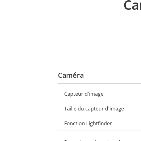
Ca
Caméra
Capteur d'image
Description
Valeur
de la
de la
Taille du capteur d'image
propriété
propriété
Fonction Lightfinder