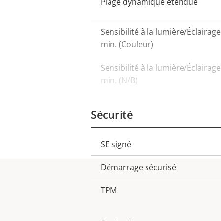
Plage dynamique étendue
Sensibilité à la lumière/Éclairage
min. (Couleur)
Sensibilité à la lumière/Éclairage
min. (N/B)
Sécurité
SE signé
Description
Valeur
de la
de la
Démarrage sécurisé
propriété
propriété
TPM