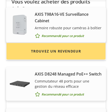
Vous voulez acheter des produits
Axis ?
AXIS T98A16-VE Surveillance
Trouvez des revendeurs, des intégrateurs
Cabinet
système et des installateurs de produits et de
Armoire robuste pour caméras à boîtier
systèmes Axis.
Recommandé pour ce produit
TROUVEZ UN REVENDEUR
Commutateurs
AXIS D8248 Managed PoE++ Switch
Commutateur 48 ports pour une
gestion du réseau efficace
Recommandé pour ce produit