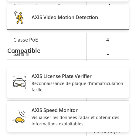
Description
Valeur de
Oui
Prise en charge audio
de la
la
AXIS Video Motion Detection
Réseau
propriété
propriété
Description
Classe PoE
Valeur de
4
de la
la
Compatible
Sans fil
–
propriété
propriété
Sécurité
AXIS License Plate Verifier
Reconnaissance de plaque d’immatriculation
facile
Description
Valeur de
Oui
SE signé
de la
la
propriété
propriété
Oui
Démarrage sécurisé
AXIS Speed Monitor
Visualiser les données radar et obtenir des
Secure
informations exploitables
Element (CC