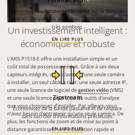
Optimisez l’exploitation et la valeur légale dans les
scènes comportant des zones très lumineuses et
très sombres.
Un investissement intelligent :
EN LIRE PLUS
économique et robuste
L’AXIS P1518-E offre une installation simple et un
coût total de possession réduit. Grâce à ses deux
capteurs intégrés, vous n’avez qu’une seule caméra
à installer, un seul câble à tirer, une seule adresse IP,
une seule licence de logiciel de
gestion vidéo
(VMS)
Zipstream
et une seule licence pour tous les outils d’analyse
que vous choisissez d’installer. Par ailleurs, vous
Économisez de la bande passante et de l’espace
n’avez besoin d’entretenir qu’une seule caméra. De
sans sacrifier d’informations précieuses.
plus, les fonctions de zoom et de mise au point à
EN LIRE PLUS
distance garantissent une installation rapide et