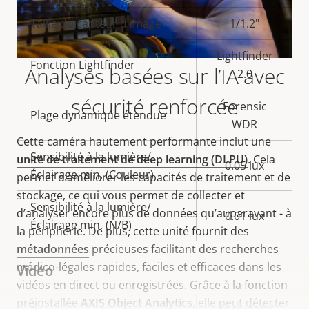
de la
la
Taille du capteur d'image
1/1.2"
propriété
propriété
Lightfinder
Fonction Lightfinder
Analyses basées sur l’IA avec
2.0
sécurité renforcée
Forensic
Plage dynamique étendue
WDR
Cette caméra hautement performante inclut une
Sensibilité à la lumière/
unité de traitement de deep learning (DLPU)
. Cela
0.05 lux
Éclairage min. (Couleur)
permet d’améliorer les capacités de traitement et de
stockage, ce qui vous permet de collecter et
Sensibilité à la lumière/
d’analyser encore plus de données qu’auparavant - à
0.01 lux
Éclairage min. (N/B)
la périphérie. De plus, cette unité fournit des
métadonnées
précieuses facilitant des recherches
médico-légales rapides, faciles et efficaces dans les
Vidéo
vidéos en direct ou enregistrées. Grâce à la fonction
préinstallée
AXIS Object Analytics
, elle peut détecter