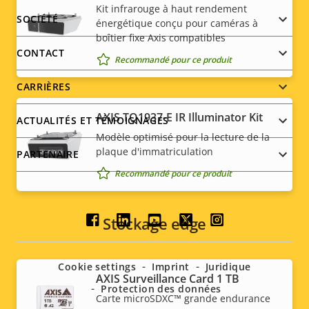
Kit infrarouge à haut rendement
Footer
SOCIÉTÉ
énergétique conçu pour caméras à
boîtier fixe Axis compatibles
menu
CONTACT
Recommandé pour ce produit
CARRIÈRES
AXIS TQ1937-E IR Illuminator Kit
ACTUALITÉS ET TÉMOIGNAGES
Modèle optimisé pour la lecture de la
plaque d'immatriculation
PARTENAIRE
Recommandé pour ce produit
Stockage edge
Social
menu
Cookie settings
Imprint
Juridique
AXIS Surveillance Card 1 TB
Protection des données
Carte microSDXC™ grande endurance