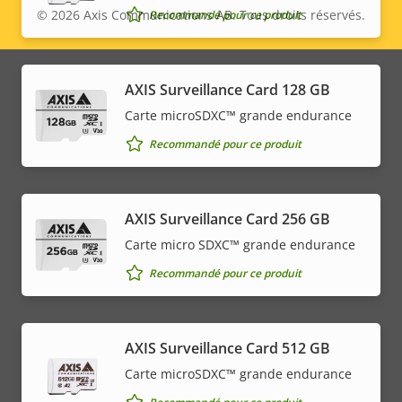
© 2026
Axis Communications AB. Tous droits réservés.
Recommandé pour ce produit
Legal
menu
AXIS Surveillance Card 128 GB
Carte microSDXC™ grande endurance
Recommandé pour ce produit
AXIS Surveillance Card 256 GB
Carte micro SDXC™ grande endurance
Recommandé pour ce produit
AXIS Surveillance Card 512 GB
Carte microSDXC™ grande endurance