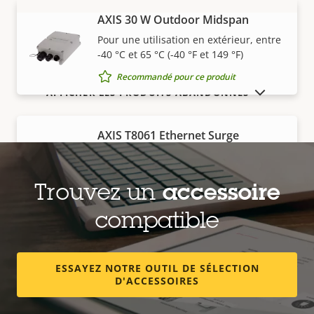
de la
la
AXIS 30 W Outdoor Midspan
VOIR PLUS
Puissance (moyenne)
13.3 W
propriété
propriété
Pour une utilisation en extérieur, entre
-40 °C et 65 °C (-40 °F et 149 °F)
Tension d'entrée CC
10-28 V
Recommandé pour ce produit
AFFICHER LES PRODUITS ABANDONNÉS
AXIS T8061 Ethernet Surge
Protector
Protège les périphériques extérieurs
contre les surtensions
Trouvez un
accessoire
Recommandé pour ce produit
compatible
ESSAYEZ NOTRE OUTIL DE SÉLECTION
AXIS T8154 60 W SFP Midspan
D'ACCESSOIRES
Pour les installations réseau ou fibre
Recommandé pour ce produit