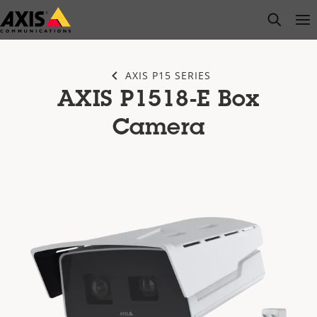
Passer
open s
Op
Clo
au
contenu
principal
AXIS P15 SERIES
AXIS P1518-E Box
Camera