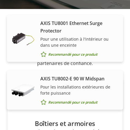
AXIS TU8001 Ethernet Surge
Acheter
Protector
Pour une utilisation à l'intérieur ou
dans une enceinte
Les solutions Axis et les produits individuels sont
Recommandé pour ce produit
vendus et installés de manière experte par nos
partenaires de confiance.
AXIS TU8002-E 90 W Midspan
Pour les installations extérieures de
forte puissance
Recommandé pour ce produit
Boîtiers et armoires