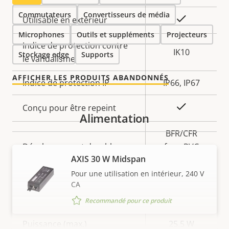
Commutateurs
Convertisseurs de média
Oui
Utilisable en extérieur
Microphones
Outils et suppléments
Projecteurs
Indice de protection contre
IK10
Stockage edge
Supports
le vandalisme
AFFICHER LES PRODUITS ABANDONNÉS
Indice de protection IP
IP66, IP67
Oui
Conçu pour être repeint
Alimentation
BFR/CFR
Développement durable
free, PVC
AXIS 30 W Midspan
free
Pour une utilisation en intérieur, 240 V
CA
Alimentation
Recommandé pour ce produit
Description
Puissance (max.)
Valeur de
25.5 W