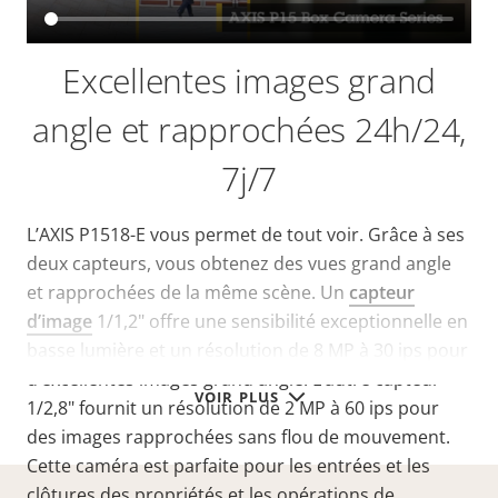
Excellentes images grand
angle et rapprochées 24h/24,
7j/7
L’AXIS P1518-E vous permet de tout voir. Grâce à ses
deux capteurs, vous obtenez des vues grand angle
et rapprochées de la même scène. Un
capteur
d’image
1/1,2" offre une sensibilité exceptionnelle en
basse lumière et un résolution de 8 MP à 30 ips pour
d’excellentes images grand angle. L’autre capteur
VOIR PLUS
1/2,8" fournit un résolution de 2 MP à 60 ips pour
des images rapprochées sans flou de mouvement.
Cette caméra est parfaite pour les entrées et les
clôtures des propriétés et les opérations de