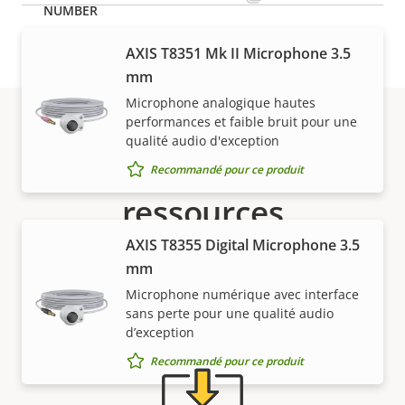
AXIS T8351 Mk II Microphone 3.5
mm
Microphone analogique hautes
performances et faible bruit pour une
qualité audio d'exception
Assistance et
Recommandé pour ce produit
ressources
AXIS T8355 Digital Microphone 3.5
Besoin d'informations sur les produits Axis, le
mm
logiciel ou de l'aide d'un expert ?
Microphone numérique avec interface
sans perte pour une qualité audio
d’exception
Recommandé pour ce produit