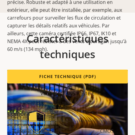
précise. Robuste et adapté à une utilisation en
extérieur, elle peut être installée, par exemple, aux
carrefours pour surveiller les flux de circulation et
capturer les détails relatifs aux véhicules. Par
ailleurs, cette caméra certifiée IP66, IP67, IK10 et
Caractéristiques
NEMA 4X peut résister à des vents d’ouragan jusqu’à
60 m/s (134 mph).
techniques
FICHE TECHNIQUE (PDF)
Variantes : AXIS P1518-E
Caméra
Description
Capteur d'image
Valeur de
CMOS