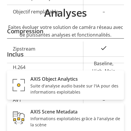
Analyses
Objectif remplaçable
–
Faites évoluer votre solution de caméra réseau avec
Compression
de puissantes analyses et fonctionnalités.
Description
Valeur de
Oui
Zipstream
Inclus
de la
la
propriété
propriété
Baseline,
H.264
High, Main
AXIS Object Analytics
Oui
H.265
Suite d'analyse audio basée sur l'IA pour des
informations exploitables
AV1
–
AXIS Scene Metadata
Audio
Informations exploitables grâce à l'analyse de
la scène