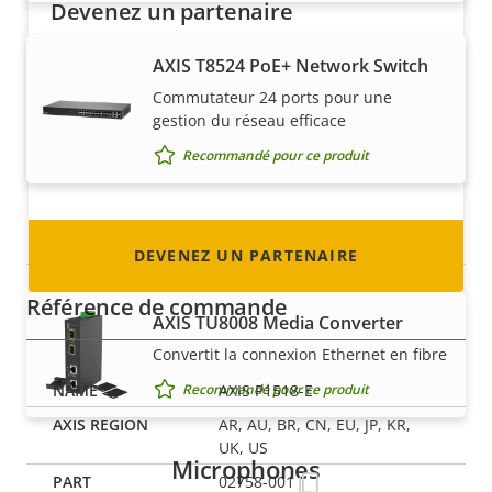
Devenez un partenaire
Vous êtes un revendeur, un distributeur, un
AXIS T8524 PoE+ Network Switch
intégrateur système ou un installateur ? Nous
Commutateur 24 ports pour une
avons des partenaires dans quasiment tous
gestion du réseau efficace
les pays du monde. Découvrez comment en
Recommandé pour ce produit
devenir un !
Convertisseurs de média
DEVENEZ UN PARTENAIRE
Référence de commande
AXIS TU8008 Media Converter
Convertit la connexion Ethernet en fibre
Recommandé pour ce produit
AXIS P1518-E
AR, AU, BR, CN, EU, JP, KR,
UK, US
Microphones
02758-001