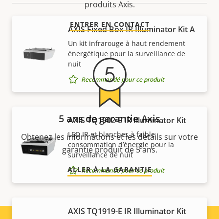
produits Axis.
ENTRER EN CONTACT
AXIS Fixed Box IR Illuminator Kit A
Un kit infrarouge à haut rendement
énergétique pour la surveillance de
nuit
Recommandé pour ce produit
5 ans de garantie Axis
AXIS TQ1902-E IR Illuminator Kit
LED IR et blanches à faible
Obtenez les informations et les détails sur votre
consommation d’énergie pour la
garantie produit de 5 ans.
surveillance de nuit
ALLER À LA GARANTIE
Recommandé pour ce produit
AXIS TQ1919-E IR Illuminator Kit