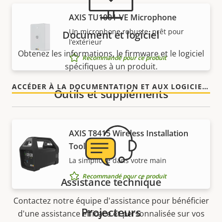
AXIS TU1001-VE Microphone
Un microphone robuste, prêt pour
Document et logiciel
l’extérieur
Obtenez les informations, le firmware et le logiciel
Recommandé pour ce produit
spécifiques à un produit.
ACCÉDER À LA DOCUMENTATION ET AUX LOGICIELS
Outils et suppléments
AXIS T8415 Wireless Installation
Tool
La simplicité dans votre main
Recommandé pour ce produit
Assistance technique
Contactez notre équipe d'assistance pour bénéficier
Projecteurs
d'une assistance efficace et personnalisée sur vos