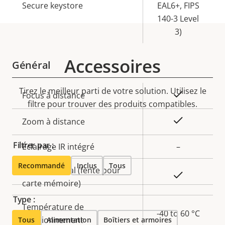
Secure keystore
EAL6+, FIPS
140-3 Level
3)
Accessoires
Général
Tirez le meilleur parti de votre solution. Utilisez le
Description
Valeur de
Oui
Focus à distance
filtre pour trouver des produits compatibles.
de la
la
propriété
propriété
Oui
Zoom à distance
Filtrer par :
Éclairage IR intégré
–
Recommandé
Inclus
Tous
Stockage local (fente pour
Oui
carte mémoire)
Type :
Température de
-40 to 60 °C
fonctionnement
Tous
Alimentation
Boîtiers et armoires