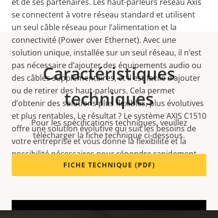
et de ses partenaires. Les haut-parleurs réseau Axis
se connectent à votre réseau standard et utilisent
un seul câble réseau pour l’alimentation et la
connectivité (Power over Ethernet). Avec une
solution unique, installée sur un seul réseau, il n’est
pas nécessaire d’ajouter des équipements audio ou
Caractéristiques
des câbles supplémentaires, et il est facile d’ajouter
ou de retirer des haut-parleurs. Cela permet
techniques
d’obtenir des solutions plus flexibles, plus évolutives
et plus rentables. Le résultat ? Le système AXIS C1510
Pour les spécifications techniques, veuillez
offre une solution évolutive qui suit les besoins de
télécharger la fiche technique ci-dessous.
votre entreprise et vous donne la flexibilité et la
possibilité nécessaires pour répondre rapidement
FICHE TECHNIQUE (PDF)
aux changements futurs.