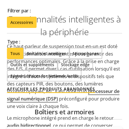
Filtrer par :
Fonctionnalités intelligentes à
Accessoires
la périphérie
Type :
Ce haut-parleur de suspension tout-en-un est doté
de fonctionnalités intelligentes pour garantir des
Tous
Boîtiers et armoires
Microphones
performances optimales. Grâce à la prise en charge
Outils et suppléments
Stockage edge
des E/S, il permet divers cas d’utilisation lorsqu’il est
intégré à d’autres systèmes et dispositifs tels que
System devices for Network Audio
des capteurs PIR, des boutons, des lumières
AFFICHER LES PRODUITS ABANDONNÉS
stroboscopiques, etc. Il est doté d’un
processeur de
signal numérique (DSP)
préconfiguré pour produire
une voix claire à chaque fois.
Boîtiers et armoires
Le microphone intégré prend en charge le retour
audio bidirectionnel
, ce qui permet de converser