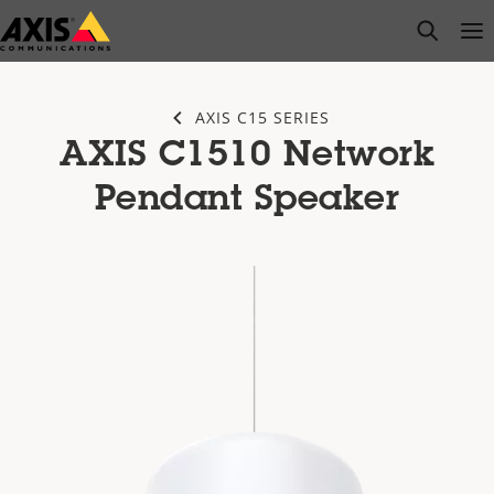
Passer
open s
Op
Clo
au
contenu
principal
AXIS C15 SERIES
AXIS C1510 Network
Pendant Speaker