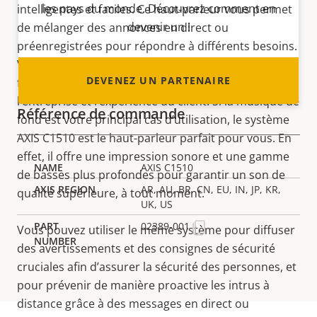
les pays du monde. Découvrez comment en
intelligentes et faciles. Ce haut-parleur vous permet
devenir un !
de mélanger des annonces en direct ou
préenregistrées pour répondre à différents besoins.
Vous pouvez également diffuser de la musique de
DEVENEZ UN PARTENAIRE
fond, ce qui contribue à améliorer l’efficacité de
l’entreprise et l’expérience du client. Si la musique de
Référence de commande
fond est votre principal cas d’utilisation, le système
AXIS C1510 est le haut-parleur parfait pour vous. En
effet, il offre une impression sonore et une gamme
AXIS C1510
de basses plus profondes pour garantir un son de
AR, AU, BR, CN, EU, IN, JP, KR,
qualité supérieure, à tout moment.
UK, US
02389-001
Vous pouvez utiliser le même système pour diffuser
des avertissements et des consignes de sécurité
cruciales afin d’assurer la sécurité des personnes, et
pour prévenir de manière proactive les intrus à
distance grâce à des messages en direct ou