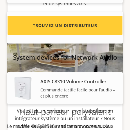
et de systèmes Axis.
AXIS Surveillance Card 512 GB
TROUVEZ UN DISTRIBUTEUR
Carte microSDXC™ grande endurance
System devices for Network Audio
AXIS C8310 Volume Controller
Commande tactile facile pour l’audio –
et plus encore
Devenez un partenaire
Haut-parleur polyvalent
Vous êtes un revendeur, un distributeur, un
intégrateur système ou un installateur ? Nous
avons des partenaires dans quasiment tous
Le modèle AXIS C1510 rend les annonces audio