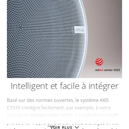
Intelligent et facile à intégrer
Basé sur des normes ouvertes, le système AXIS
C1510 s’intègre facilement, par exemple, à votre
logiciel de
gestion vidéo
(VMS), à la téléphonie
VoIP
(Voice over IP) (via
SIP
) et aux outils d’analyse d’Axis
VOIR PLUS