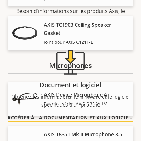
Besoin d'informations sur les produits Axis, le
logiciel ou de l'aide d'un expert ?
AXIS TC1903 Ceiling Speaker
Gasket
Joint pour AXIS C1211-E
Microphones
Document et logiciel
AXIS Device Microphone A
Obtenez les informations, le firmware et le logiciel
Pour les séries AXIS Q35-V/-LV
spécifiques à un produit.
ACCÉDER À LA DOCUMENTATION ET AUX LOGICIELS
AXIS T8351 Mk II Microphone 3.5