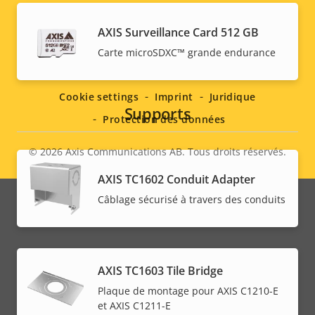
AXIS Surveillance Card 512 GB
Social
Carte microSDXC™ grande endurance
menu
Cookie settings
Imprint
Juridique
Supports
Protection des données
© 2026
Axis Communications AB. Tous droits réservés.
Legal
AXIS TC1602 Conduit Adapter
menu
Câblage sécurisé à travers des conduits
AXIS TC1603 Tile Bridge
Plaque de montage pour AXIS C1210-E
et AXIS C1211-E