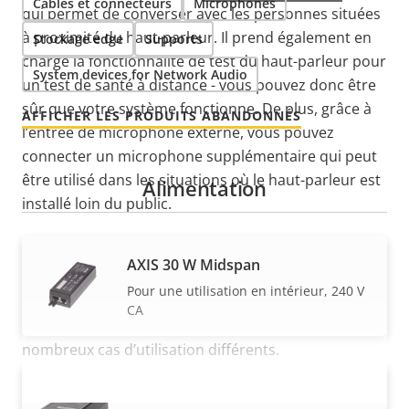
Câbles et connecteurs
Microphones
qui permet de converser avec les personnes situées
à proximité du haut-parleur. Il prend également en
Stockage edge
Supports
charge la fonctionnalité de test du haut-parleur pour
System devices for Network Audio
un test de santé à distance - vous pouvez donc être
sûr que votre système fonctionne. De plus, grâce à
AFFICHER LES PRODUITS ABANDONNÉS
l’entrée de microphone externe, vous pouvez
connecter un microphone supplémentaire qui peut
être utilisé dans les situations où le haut-parleur est
Alimentation
installé loin du public.
AXIS 30 W Midspan
Une autre caractéristique intelligente est la LED
Pour une utilisation en intérieur, 240 V
intégrée et clairement visible qui ajoute des
CA
informations d’état visuelles idéales pour de
nombreux cas d’utilisation différents.
En outre, notre application
AXIS Audio Manager
AXIS 30 W Midspan AC/DC