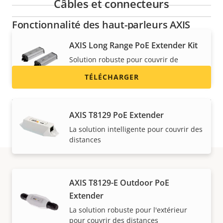
Câbles et connecteurs
Fonctionnalité des haut-parleurs AXIS
pour Singlewire InformaCast®
AXIS Long Range PoE Extender Kit
Solution robuste pour couvrir de
longues distances
TÉLÉCHARGER
AXIS T8129 PoE Extender
La solution intelligente pour couvrir des
distances
AXIS T8129-E Outdoor PoE
Assistance et
Extender
ressources
La solution robuste pour l'extérieur
pour couvrir des distances