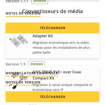
Version 1.7.1
DERNIER
Convertisseurs de média
NOTES DE VERSION
TÉLÉCHARGER
AXIS T8640 PoE+ over Coax
Adapter Kit
Migration économique vers la vidéo
ACAP pour la plateforme de notification
réseau pour les installations de plus
petite taille
Revolution de Syn-Apps
Version 1.3
DERNIER
AXIS T8645 PoE+ over Coax
NOMENCLATURE LOGICIELLE
Compact Kit
NOTES DE VERSION
Migration à canal unique compacte et
économique vers IP
TÉLÉCHARGER