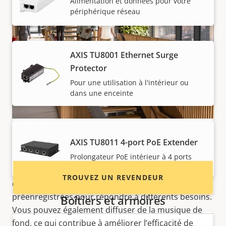
Alimentation et données pour votre
périphérique réseau
AXIS TU8001 Ethernet Surge
Protector
Vous voulez acheter des produits
Pour une utilisation à l'intérieur ou
Axis ?
dans une enceinte
Trouvez des revendeurs, des intégrateurs
système et des installateurs de produits et de
Haut-parleur polyvalent
systèmes Axis.
AXIS TU8011 4-port PoE Extender
Le modèle AXIS C1211-E rend les annonces audio
Prolongateur PoE intérieur à 4 ports
intelligentes et faciles. Ce haut-parleur vous permet
TROUVEZ UN REVENDEUR
de mélanger des annonces en direct ou
préenregistrées pour répondre à différents besoins.
Boîtiers et armoires
Vous pouvez également diffuser de la musique de
fond, ce qui contribue à améliorer l’efficacité de