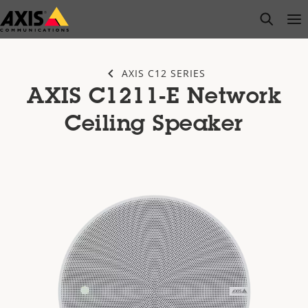
Passer
open s
Op
Clo
au
contenu
principal
AXIS C12 SERIES
AXIS C1211-E Network
Ceiling Speaker