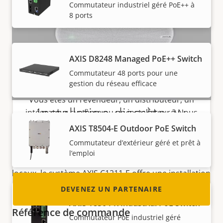
Commutateur industriel géré PoE++ à
8 ports
AXIS D8248 Managed PoE++ Switch
Commutateur 48 ports pour une
Devenez un partenaire
gestion du réseau efficace
Vous êtes un revendeur, un distributeur, un
Installation discrète au
intégrateur système ou un installateur ? Nous
avons des partenaires dans quasiment tous
AXIS T8504-E Outdoor PoE Switch
plafond
les pays du monde. Découvrez comment en
Commutateur d’extérieur géré et prêt à
devenir un !
l’emploi
Idéal pour diffuser des annonces vocales dans vos
locaux, le système AXIS C1211-E offre une installation
discrète en plafond encastré. Conçu pour s’intégrer
DEVENEZ UN PARTENAIRE
parfaitement à tout environnement, il peut être
AXIS T8504-R Industrial PoE Switch
Référence de commande
repeint dans n’importe quelle couleur. Ce
Commutateur PoE industriel géré