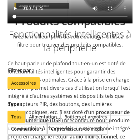
Produits compatibles
Fonctionnalités intelligentes à
Tirez le meilleur parti de votre solution. Utilisez le
filtre pour trouver des produits compatibles.
la périphérie
Ce haut-parleur de plafond tout-en-un est doté de
Filtrer par :
fonctionnalités intelligentes pour garantir des
performances optimales. Grâce à la prise en charge
Accessoires
des E/S, il permet divers cas d’utilisation lorsqu’il est
intégré à d’autres systèmes et dispositifs tels que
des capteurs PIR, des boutons, des lumières
Type :
stroboscopiques, etc. Il est doté d’un
processeur de
Tous
Alimentation
Boîtiers et armoires
signal numérique (DSP)
préconfiguré pour produire
une voix claire à chaque fois. Le microphone intégré
Commutateurs
Convertisseurs de média
prend en charge le retour
audio bidirectionnel
, ce