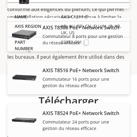
périphérique compact est doté d’un boîtier arrière
conforme aux exigences du plenum, ce qui permet
une installation sécurisée et contribue à limiter la
AXIS C1211-E
propagation des bruits indésirables au-dessus du
AR, AU, BR, CN, EU, IN, JP, KR,
AXIS T8508 PoE+ Network Switch
plafond vers d’autres zones. Le système AXIS C1211-
UK, US
Commutateur 8 ports pour une gestion
E est idéal pour une installation en intérieur dans
02323-001
du réseau efficace
divers segments tels que le commerce de détail et
les bureaux. Il peut également être utilisé dans des
zones extérieures protégées, par exemple sous les
AXIS T8516 PoE+ Network Switch
avant-toits.
Commutateur 16 ports pour une
gestion du réseau efficace
Télécharger
AXIS T8524 PoE+ Network Switch
Commutateur 24 ports pour une
AXIS Player for Soundtrack (armv7hf)
gestion du réseau efficace