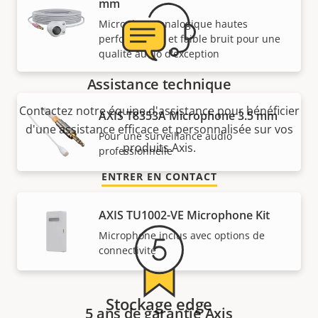
mm
Microphone analogique hautes
performances et faible bruit pour une
qualité audio d'exception
Assistance technique
Contactez notre équipe d'assistance pour bénéficier
AXIS T8353A Microphone 3.5 mm
d'une assistance efficace et personnalisée sur vos
Pour une surveillance audio
produits Axis.
professionnelle
ENTRER EN CONTACT
AXIS TU1002-VE Microphone Kit
Microphone inclus avec options de
connectivité
Stockage edge
5 ans de garantie Axis