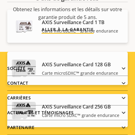
Obtenez les informations et les détails sur votre
garantie produit de 5 ans.
AXIS Surveillance Card 1 TB
ALLER À LA GARANTIE
Carte microSDXC™ grande endurance
AXIS Surveillance Card 128 GB
Footer
SOCIÉTÉ
Carte microSDXC™ grande endurance
menu
CONTACT
CARRIÈRES
AXIS Surveillance Card 256 GB
ACTUALITÉS ET TÉMOIGNAGES
Carte micro SDXC™ grande endurance
PARTENAIRE