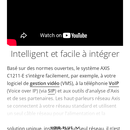
Intelligent et facile à intégrer
Basé sur des normes ouvertes, le système AXIS
C1211-E s’intègre facilement, par exemple, à votre
logiciel de
gestion vidéo
(VMS), à la téléphonie
VoIP
(Voice over IP) (via
SIP
) et aux outils d’analyse d’Axis
et de ses partenaires. Les haut-parleurs réseau Axis
se connectent à votre réseau standard et utilisent
un seul câble réseau pour l’alimentation et la
connectivité (Power over Ethernet). Avec une
VOIR PLUS
solution unique, installée sur un seul réseau, il n’est