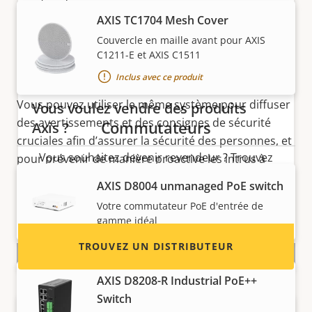
l’entreprise et l’expérience du client. Et, grâce à
AXIS TC1704 Mesh Cover
l’application AXIS Audio Manager Edge intégrée, vous
Couvercle en maille avant pour AXIS
pouvez gérer et contrôler votre système audio via
C1211-E et AXIS C1511
n’importe quel navigateur Web standard, localement
Inclus avec ce produit
ou à distance.
Vous pouvez utiliser le même système pour diffuser
Vous voulez vendre des produits
des avertissements et des consignes de sécurité
Commutateurs
Axis ?
cruciales afin d’assurer la sécurité des personnes, et
Vous souhaitez devenir revendeur ? Trouvez
pour prévenir de manière proactive les intrus à
les coordonnées des distributeurs de produits
distance grâce à des messages en direct ou
AXIS ​D8004 unmanaged PoE switch
et de systèmes Axis.
préenregistrés.
Votre commutateur PoE d'entrée de
gamme idéal
TROUVEZ UN DISTRIBUTEUR
AXIS D8208-R Industrial PoE++
Switch