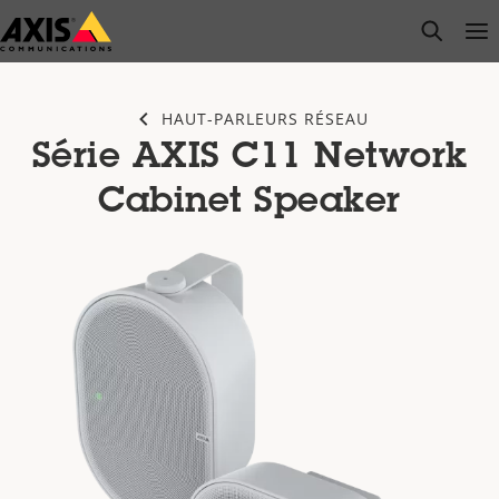
Passer
open s
Op
Clo
au
contenu
principal
HAUT-PARLEURS RÉSEAU
Série AXIS C11 Network
Cabinet Speaker