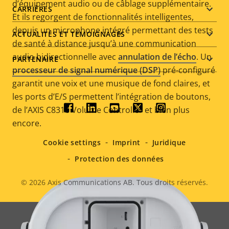
d’équipement audio ou de câblage supplémentaire.
CARRIÈRES
Et ils regorgent de fonctionnalités intelligentes,
depuis un microphone intégré permettant des tests
ACTUALITÉS ET TÉMOIGNAGES
de santé à distance jusqu’à une communication
audio bidirectionnelle avec
annulation de l’écho
. Un
PARTENAIRE
processeur de signal numérique (DSP)
pré-configuré
garantit une voix et une musique de fond claires, et
les ports d’E/S permettent l’intégration de boutons,
de l’AXIS C8310 Volume Controller et bien plus
Social
encore
.
menu
Cookie settings
Imprint
Juridique
Protection des données
© 2026
Axis Communications AB. Tous droits réservés.
Legal
menu