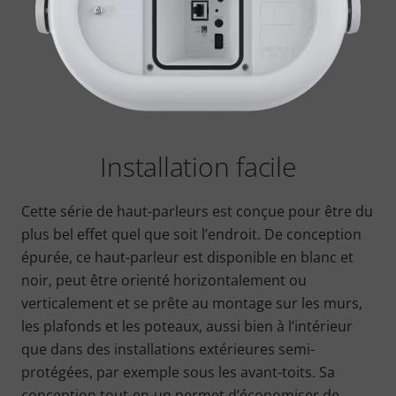
Installation facile
Cette série de haut-parleurs est conçue pour être du
plus bel effet quel que soit l’endroit. De conception
épurée, ce haut-parleur est disponible
en blanc et
noir, peut être orienté horizontalement ou
verticalement et se prête au montage sur les murs,
les plafonds et les poteaux, aussi bien à l’intérieur
que dans des installations extérieures semi-
protégées, par exemple sous les avant-toits. Sa
conception tout-en-un permet d’économiser de