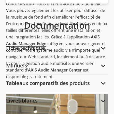
contre les intrusions ou l’efficacité opérationnelle.
Vous pouvez également les utiliser pour diffuser de
la musique de fond afin d’améliorer l’efficacité de
Documentation
l’entreprise et l’expérience client. Proposées en deux
tailles différentes, elles offrent une installation et
une intégration faciles. Grâce à l’application
AXIS
Audio Manager Edge
intégrée, vous pouvez gérer et
Fiche technique
contrôler votre système audio via n’importe quel
navigateur Web standard, localement ou à distance.
Et pour la gestion audio multisite, une version
Manuels
standard d’
AXIS Audio Manager Center
est
disponible gratuitement.
Tableaux comparatifs des produits
Livres blancs