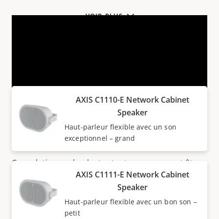
VOIR PLUS
Produits de la SÉRIE C11 AXIS
AXIS C1110-E Network Cabinet
Speaker
Haut-parleur flexible avec un son
Haut-parleurs polyvalents
exceptionnel – grand
Ces solutions polyvalentes tout-en-un peuvent être
AXIS C1111-E Network Cabinet
utilisées pour la
sonorisation publique
courante en
Speaker
direct, ainsi que pour les messages vocaux pré-
enregistrés, programmés ou déclenchés par un
Haut-parleur flexible avec un bon son –
petit
événement concernant la sécurité, la protection