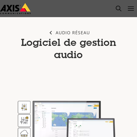
Passer
open s
Op
Clo
au
contenu
principal
AUDIO RÉSEAU
Logiciel de gestion
audio