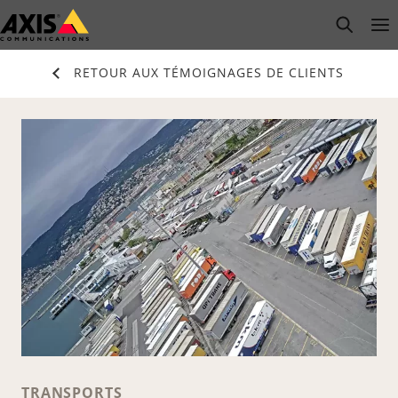
Passer
open s
Op
Clo
au
contenu
RETOUR AUX TÉMOIGNAGES DE CLIENTS
principal
TRANSPORTS