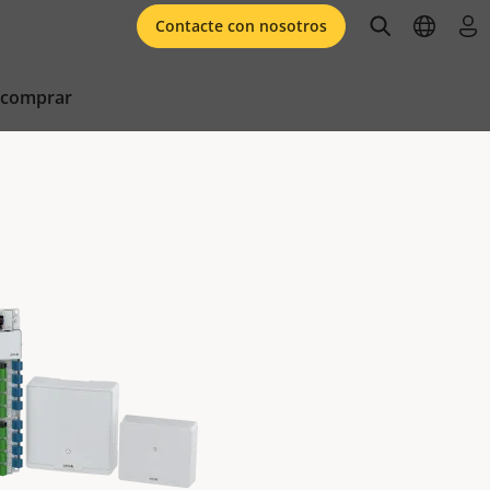
open searc
open l
ini
Contacte con nosotros
 comprar