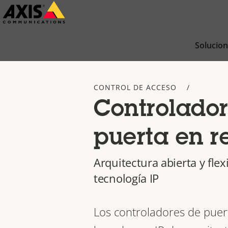
Saltar
al
contenido
Solucio
principal
CONTROL DE ACCESO
Controlador
puerta en r
Arquitectura abierta y flex
tecnología IP
Los controladores de puert