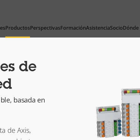
nes
Productos
Perspectivas
Formación
Asistencia
Socio
Dónde
es de
ed
ible, basada en
a de Axis,