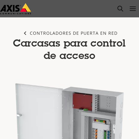
Saltar
open s
Op
Clo
al
contenido
principal
CONTROLADORES DE PUERTA EN RED
Carcasas para control
de acceso