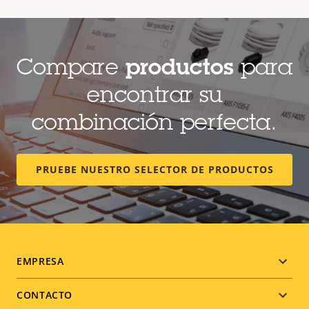
Compare
productos
para
encontrar su
combinación perfecta.
PRUEBE NUESTRO SELECTOR DE PRODUCTOS
Footer
EMPRESA
menu
CONTACTO