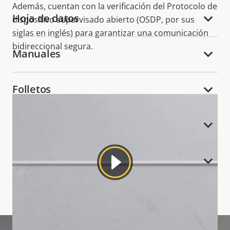
Además, cuentan con la verificación del Protocolo de
Hoja de datos
dispositivo supervisado abierto (OSDP, por sus
siglas en inglés) para garantizar una comunicación
bidireccional segura.
Manuales
Folletos
Tablas de comparación de productos
Informes técnicos