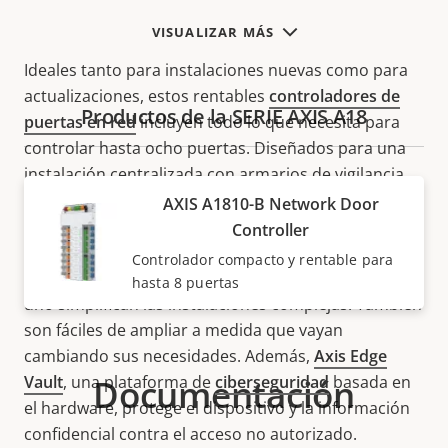
VISUALIZAR MÁS
Ideales tanto para instalaciones nuevas como para
actualizaciones, estos rentables
controladores de
Productos de la SERIE AXIS A18
puertas en red
incluyen todo lo que necesita para
controlar hasta ocho puertas. Diseñados para una
instalación centralizada con armarios de vigilancia
de Axis o de terceros, por ejemplo, en salas de
AXIS A1810-B Network Door
seguridad, admiten hasta 16
lectores
OSDP
y 16
Controller
cerraduras. Además, con la potencia de bloqueo
Controlador compacto y rentable para
integrada, estos controladores multipuerta todo en
hasta 8 puertas
uno simplifican las instalaciones complejas. También
son fáciles de ampliar a medida que vayan
cambiando sus necesidades. Además,
Axis Edge
Documentación
Vault
, una plataforma de
ciberseguridad
basada en
el hardware, protege el dispositivo y la información
confidencial contra el acceso no autorizado.