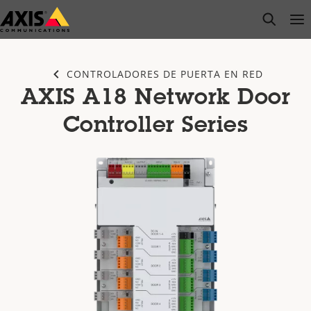
Saltar
open s
Op
Clo
al
contenido
principal
CONTROLADORES DE PUERTA EN RED
AXIS A18 Network Door
Controller Series