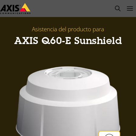
Saltar
open s
Op
Clo
al
contenido
principal
Asistencia del producto para
AXIS Q60-E Sunshield