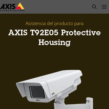
Saltar
open s
Op
Clo
al
contenido
principal
Asistencia del producto para
AXIS T92E05 Protective
Housing