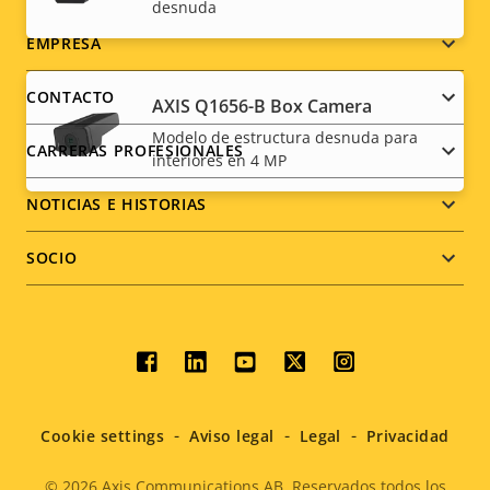
desnuda
Footer
EMPRESA
menu
CONTACTO
AXIS Q1656-B Box Camera
Modelo de estructura desnuda para
CARRERAS PROFESIONALES
interiores en 4 MP
NOTICIAS E HISTORIAS
SOCIO
Social
menu
Cookie settings
Aviso legal
Legal
Privacidad
© 2026
Axis Communications AB. Reservados todos los