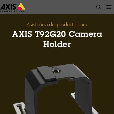
Saltar
open s
Op
Clo
al
contenido
principal
Asistencia del producto para
AXIS T92G20 Camera
Holder