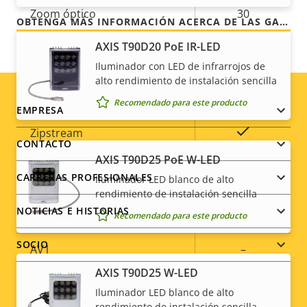
Zoom óptico
30
OBTENGA MÁS INFORMACIÓN ACERCA DE LAS GARANTÍAS DE AXIS
Zoom digital
12
AXIS T90D20 PoE IR-LED
Iluminador con LED de infrarrojos de
alto rendimiento de instalación sencilla
Compresión
Recomendado para este producto
Footer
EMPRESA
Descripción
Valor de
Sí
Zipstream
menu
CONTACTO
de
la
AXIS T90D25 PoE W-LED
propiedad
propiedad
Baseline,
H.264
CARRERAS PROFESIONALES
Iluminador LED blanco de alto
High, Main
rendimiento de instalación sencilla
NOTICIAS E HISTORIAS
Recomendado para este producto
H.265
–
SOCIO
AV1
–
AXIS T90D25 W-LED
Audio
Iluminador LED blanco de alto
rendimiento de instalación sencilla