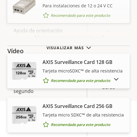
Para instalaciones de 12 o 24 V CC
Recomendado para este producto
Descripción
Versión Autotracking
Valor de
-
de
la
Ayuda de orientación
-
propiedad
propiedad
Almacenamiento local
VISUALIZAR MÁS
Vídeo
AXIS Surveillance Card 128 GB
Descripción
Máxima resolución de vídeo
Valor de
1920x1080
Tarjeta microSDXC™ de alta resistencia
de
la
MOSTRAR PRODUCTOS DESCATALOGADOS
Recomendado para este producto
Máximo de imágenes por
propiedad
propiedad
50/60
segundo
Sí
Funcionamiento día/noche
AXIS Surveillance Card 256 GB
Tarjeta micro SDXC™ de alta resistencia
Estabilización electrónica de
Garantía
Sí
Recomendado para este producto
imagen