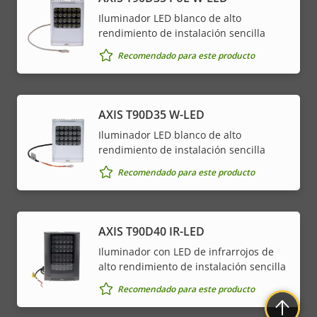
de
la
Iluminador LED blanco de alto
propiedad
propiedad
rendimiento de instalación sencilla
* Algunas especificaciones técnicas pueden variar
dependiendo de la opción de hardware que elija.
Recomendado para este producto
AXIS T90D35 W-LED
Iluminador LED blanco de alto
rendimiento de instalación sencilla
Recomendado para este producto
AXIS T90D40 IR-LED
Iluminador con LED de infrarrojos de
alto rendimiento de instalación sencilla
Recomendado para este producto