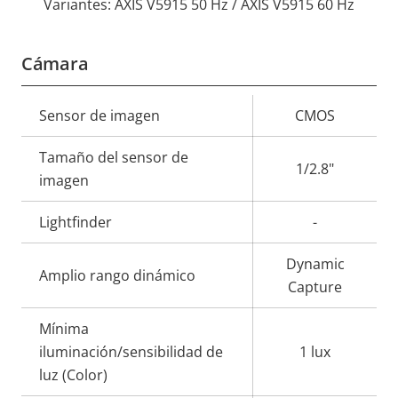
Variantes: AXIS V5915 50 Hz / AXIS V5915 60 Hz
Cámara
Descripción
Sensor de imagen
Valor de
CMOS
de
la
Tamaño del sensor de
propiedad
propiedad
1/2.8"
imagen
Lightfinder
-
Dynamic
Amplio rango dinámico
Capture
Mínima
iluminación/sensibilidad de
1 lux
luz (Color)