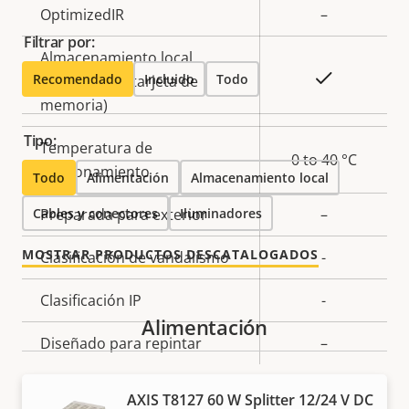
OptimizedIR
–
propiedad
propiedad
Filtrar por:
Almacenamiento local
Sí
Recomendado
Incluido
Todo
(ranura para tarjeta de
memoria)
Tipo:
Temperatura de
0 to 40 °C
funcionamiento
Todo
Alimentación
Almacenamiento local
Cables y conectores
Preparada para exterior
Iluminadores
–
MOSTRAR PRODUCTOS DESCATALOGADOS
Clasificación de vandalismo
-
Clasificación IP
-
Alimentación
Diseñado para repintar
–
AXIS T8127 60 W Splitter 12/24 V DC
Analíticas