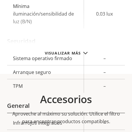
Mínima
iluminación/sensibilidad de
0.03 lux
luz (B/N)
Seguridad
VISUALIZAR MÁS
Descripción
Sistema operativo firmado
Valor de
–
de
la
Arranque seguro
–
propiedad
propiedad
TPM
–
Accesorios
General
Aproveche al máximo su solución. Utilice el filtro
para encontrar productos compatibles.
Descripción
Infrarrojos integrados
Valor de
–
de
la