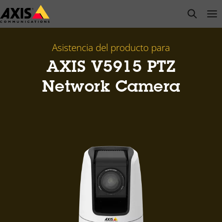
Saltar
open s
Op
Clo
al
contenido
principal
Asistencia del producto para
AXIS V5915 PTZ
Network Camera