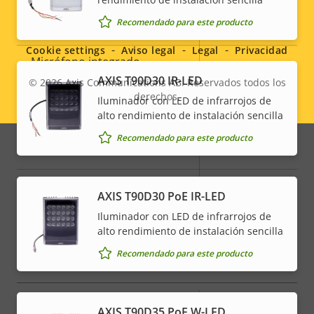
Social
Recomendado para este producto
Descripción
Compatibilidad de audio
Valor de
Yes
menu
de
la
Cookie settings
Aviso legal
Legal
Privacidad
Micrófono integrado
-
propiedad
propiedad
AXIS T90D30 IR-LED
© 2026
Axis Communications AB. Reservados todos los
derechos.
Iluminador con LED de infrarrojos de
Legal
Integración del sistema
alto rendimiento de instalación sencilla
menu
Recomendado para este producto
Descripción
Valor de
Sí
Detección de audio
de
la
propiedad
Manipulación activa
propiedad
–
AXIS T90D30 PoE IR-LED
Iluminador con LED de infrarrojos de
Entradas/salidas de alarma
2
alto rendimiento de instalación sencilla
Recomendado para este producto
Red
Descripción
Clase de PoE
Valor de
-
AXIS T90D35 PoE W-LED