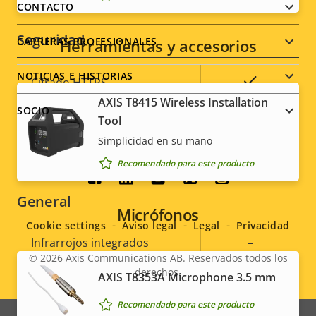
menu
CONTACTO
de
la
propiedad
propiedad
Seguridad
CARRERAS PROFESIONALES
Herramientas y accesorios
NOTICIAS E HISTORIAS
Descripción
Valor de
Sí
Cifrado HTTPS
de
la
AXIS T8415 Wireless Installation
SOCIO
propiedad
propiedad
Sí
IEEE 802.1X
Tool
Simplicidad en su mano
Sistema operativo firmado
–
Recomendado para este producto
Social
General
Micrófonos
menu
Cookie settings
Aviso legal
Legal
Privacidad
Descripción
Infrarrojos integrados
Valor de
–
© 2026
Axis Communications AB. Reservados todos los
de
la
derechos.
Almacenamiento local
AXIS T8353A Microphone 3.5 mm
Legal
propiedad
propiedad
Sí
(ranura para tarjeta de
Recomendado para este producto
menu
memoria)