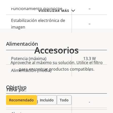
Funcionamiento día/noche
–
VISUALIZAR MÁS
Estabilización electrónica de
–
imagen
Alimentación
Accesorios
Descripción
Potencia (máxima)
Valor de
13.3 W
Aproveche al máximo su solución. Utilice el filtro
de
la
para encontrar productos compatibles.
Alimentación (media)
-
propiedad
propiedad
Objetivo
Filtrar por:
Recomendado
Incluido
Todo
Descripción
Longitud focal
Valor de
-
de
la