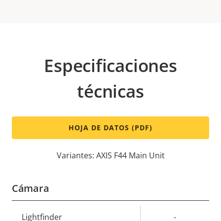
Especificaciones
técnicas
HOJA DE DATOS (PDF)
Variantes: AXIS F44 Main Unit
Cámara
Descripción
Lightfinder
Valor de
-