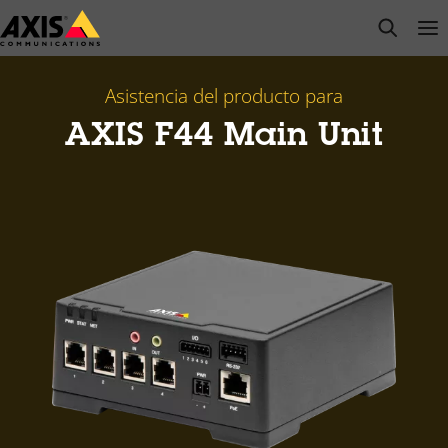
Saltar
open s
Op
Clo
al
contenido
principal
Asistencia del producto para
AXIS F44 Main Unit