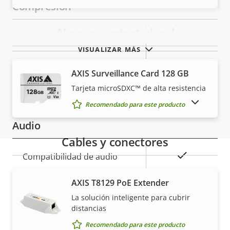
Compresión
Almacenamiento local
Descripción
Valor de
Sí
Zipstream
de
la
VISUALIZAR MÁS
propiedad
propiedad
Baseline,
H.264
AXIS Surveillance Card 128 GB
High, Main
Tarjeta microSDXC™ de alta resistencia
H.265
–
MOSTRAR PRODUCTOS DESCATALOGADOS
Recomendado para este producto
Audio
Cables y conectores
Descripción
Valor de
Sí
Compatibilidad de audio
de
la
Garantía
propiedad
propiedad
Sí
AXIS T8129 PoE Extender
Audio bidireccional
La solución inteligente para cubrir
Micrófono integrado
distancias
–
Recomendado para este producto