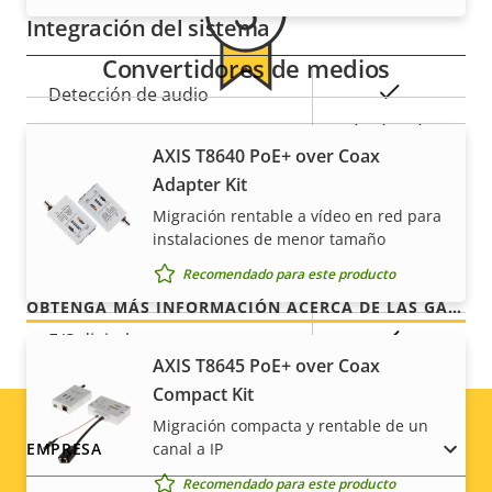
Integración del sistema
Convertidores de medios
Descripción
Valor de
Sí
Detección de audio
de
la
Para mayor tranquilidad
propiedad
propiedad
Sí
Manipulación activa
AXIS T8640 PoE+ over Coax
Adapter Kit
Nuestra garantía de 3 años brinda a nuestros
Entradas/salidas de alarma
4
Migración rentable a vídeo en red para
clientes un uso sin preocupaciones y un control de
instalaciones de menor tamaño
los costes.
AXIS Camera Application
Sí
Recomendado para este producto
Platform
OBTENGA MÁS INFORMACIÓN ACERCA DE LAS GARANTÍAS DE AXIS
Sí
E/S digital
AXIS T8645 PoE+ over Coax
Compact Kit
Red
Migración compacta y rentable de un
Footer
canal a IP
EMPRESA
Descripción
Clase de PoE
Valor de
3
Recomendado para este producto