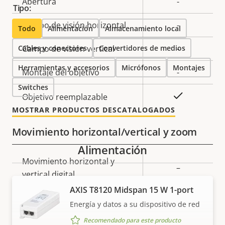
Abertura
-
propiedad
propiedad
Tipo:
Campo de visión horizontal
-
Todo
Alimentación
Almacenamiento local
Cables y conectores
Campo de visión vertical
Convertidores de medios
-
Herramientas y accesorios
Micrófonos
Montajes
Montaje del objetivo
-
Switches
Sí
Objetivo reemplazable
MOSTRAR PRODUCTOS DESCATALOGADOS
Movimiento horizontal/vertical y zoom
Alimentación
Descripción
Movimiento horizontal y
Valor de
–
de
vertical digital
la
propiedad
propiedad
AXIS T8120 Midspan 15 W 1-port
Zoom digital
-
Energía y datos a su dispositivo de red
Recomendado para este producto