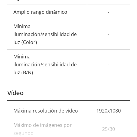
de
la
Amplio rango dinámico
-
propiedad
propiedad
Mínima
iluminación/sensibilidad de
-
luz (Color)
Mínima
iluminación/sensibilidad de
-
luz (B/N)
Vídeo
Descripción
Máxima resolución de vídeo
Valor de
1920x1080
de
la
Máximo de imágenes por
propiedad
propiedad
25/30
segundo