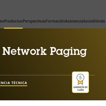
nes
Productos
Perspectivas
Formación
Asistencia
Socio
Dónde
 Network Paging
ENCIA TÉCNICA
GARANTÍA DE
5 AÑO