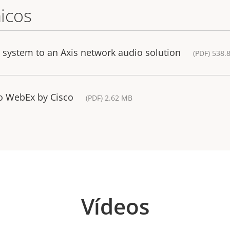
icos
n system to an Axis network audio solution
(PDF) 538.
to WebEx by Cisco
(PDF) 2.62 MB
Vídeos