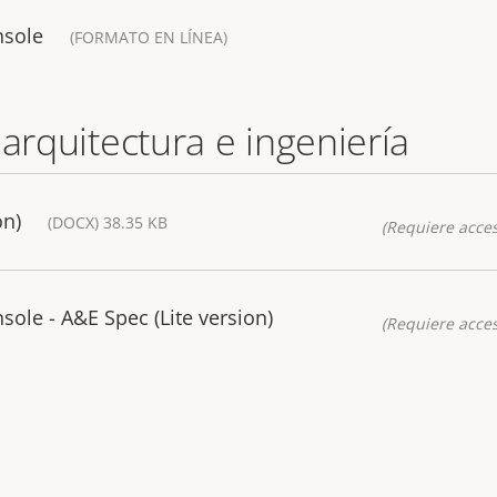
nsole
(FORMATO EN LÍNEA)
 arquitectura e ingeniería
on)
(DOCX) 38.35 KB
(Requiere acces
ole - A&E Spec (Lite version)
(Requiere acces