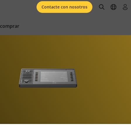
open searc
open l
ini
Contacte con nosotros
 comprar