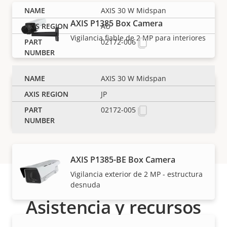
AXIS 30 W Midspan
AXIS P1385 Box Camera
AU
Vigilancia fiable de 2 MP para interiores
02172-006
AXIS 30 W Midspan
AXIS P1385-B Box Camera
JP
Vigilancia interior de 2 MP - estructura
02172-005
desnuda
AXIS P1385-BE Box Camera
Vigilancia exterior de 2 MP - estructura
desnuda
Asistencia y recursos