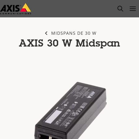
Saltar
open s
Op
Clo
al
contenido
principal
MIDSPANS DE 30 W
AXIS 30 W Midspan