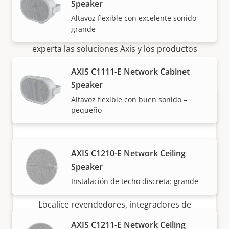
Cómo comprar
Speaker
Altavoz flexible con excelente sonido –
grande
Nuestros socios fiables venden e instalan de forma
experta las soluciones Axis y los productos
individuales.
AXIS C1111-E Network Cabinet
Speaker
Altavoz flexible con buen sonido –
pequeño
AXIS C1210-E Network Ceiling
Speaker
¿Quiere comprar productos Axis?
Instalación de techo discreta: grande
Localice revendedores, integradores de
sistemas e instaladores de productos y
AXIS C1211-E Network Ceiling