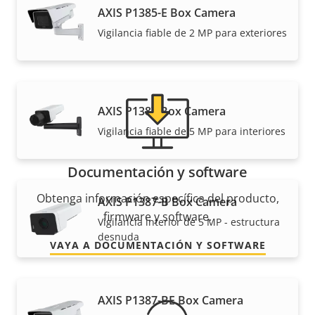
¿Necesita información sobre cualquier producto
AXIS P1385-E Box Camera
Axis, software o ayuda de uno de nuestros expertos?
Vigilancia fiable de 2 MP para exteriores
AXIS P1387 Box Camera
Vigilancia fiable de 5 MP para interiores
Documentación y software
Obtenga información específica del producto,
AXIS P1387-B Box Camera
firmware y software.
Vigilancia interior de 5 MP - estructura
desnuda
VAYA A DOCUMENTACIÓN Y SOFTWARE
AXIS P1387-BE Box Camera