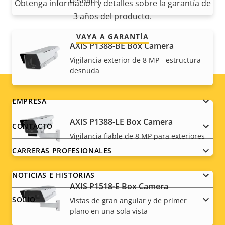
desnuda
Obtenga información y detalles sobre la garantía de
3 años del producto.
VAYA A GARANTÍA
AXIS P1388-BE Box Camera
Vigilancia exterior de 8 MP - estructura
desnuda
Footer
EMPRESA
AXIS P1388-LE Box Camera
menu
CONTACTO
Vigilancia fiable de 8 MP para exteriores
CARRERAS PROFESIONALES
NOTICIAS E HISTORIAS
AXIS P1518-E Box Camera
SOCIO
Vistas de gran angular y de primer
plano en una sola vista