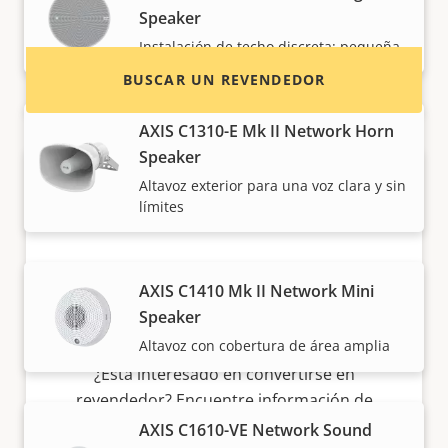
sistemas de Axis.
Speaker
Instalación de techo discreta: pequeña
BUSCAR UN REVENDEDOR
AXIS C1310-E Mk II Network Horn
Speaker
Altavoz exterior para una voz clara y sin
límites
AXIS C1410 Mk II Network Mini
Speaker
¿Quiere vender productos Axis?
Altavoz con cobertura de área amplia
¿Está interesado en convertirse en
revendedor? Encuentre información de
contacto de distribuidores de productos y
AXIS C1610-VE Network Sound