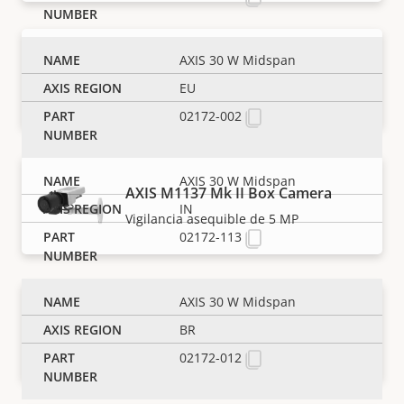
AXIS M1135-E Mk II Box Camera
AXIS 30 W Midspan
Vigilancia asequible de 2 MP para
EU
exteriores
02172-002
AXIS 30 W Midspan
AXIS M1137 Mk II Box Camera
IN
Vigilancia asequible de 5 MP
02172-113
AXIS 30 W Midspan
AXIS M1137-E Mk II Box Camera
BR
Vigilancia asequible de 5 MP para
exteriores
02172-012