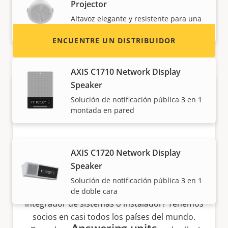
sistemas Axis.
Projector
Altavoz elegante y resistente para una
voz clara
ENCUENTRE UN DISTRIBUIDOR
AXIS C1710 Network Display
Speaker
Solución de notificación pública 3 en 1
montada en pared
AXIS C1720 Network Display
Speaker
Hágase socio
Solución de notificación pública 3 en 1
¿Es usted un revendedor, distribuidor,
de doble cara
integrador de sistemas o instalador? Tenemos
socios en casi todos los países del mundo.
Answering units