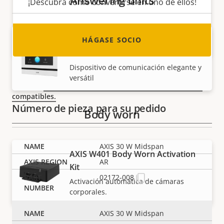
¡Descubra cómo convertirse en uno de ellos!
AXIS I5304 Network Answering
HÁGASE SOCIO
Unit
NOTA
Dispositivo de comunicación elegante y
AXIS 30 W Midspan no funciona con AXIS T93F20 Outdoor
versátil
Housing.
Asegúrese de que los productos que elija sean
compatibles.
Número de pieza para su pedido
Body worn
AXIS 30 W Midspan
AXIS W401 Body Worn Activation
AR
Kit
02172-008
Activación automática de cámaras
corporales.
AXIS 30 W Midspan