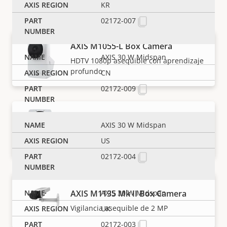
Box cameras
KR
02172-007
AXIS M1055-L Box Camera
AXIS 30 W Midspan
HDTV 1080p asequible con aprendizaje
profundo
CN
02172-009
AXIS M1075-L Mk II Box Camera
AXIS 30 W Midspan
Completamente equipada con 2 MP y
US
analíticas basadas en IA
02172-004
AXIS M1135 Mk II Box Camera
AXIS 30 W Midspan
Vigilancia asequible de 2 MP
UK
02172-003