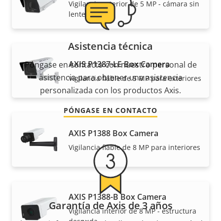
Vigilancia exterior de 5 MP - cámara sin
lente
Asistencia técnica
AXIS P1387-LE Box Camera
Póngase en contacto con nuestro personal de
asistencia para obtener una asistencia
Vigilancia fiable de 5 MP para exteriores
personalizada con los productos Axis.
PÓNGASE EN CONTACTO
AXIS P1388 Box Camera
Vigilancia fiable de 8 MP para interiores
AXIS P1388-B Box Camera
Garantía de Axis de 3 años
Vigilancia interior de 8 MP - estructura