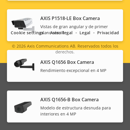
Social
AXIS P1518-LE Box Camera
menu
Vistas de gran angular y de primer
Cookie settings
Aviso legal
Legal
Privacidad
plano con IR
© 2026
Axis Communications AB. Reservados todos los
derechos.
Legal
AXIS Q1656 Box Camera
menu
Rendimiento excepcional en 4 MP
AXIS Q1656-B Box Camera
Modelo de estructura desnuda para
interiores en 4 MP