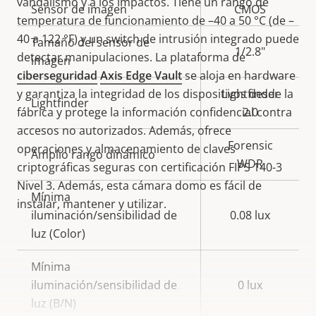
vandalismo y a los impactos. Tiene un rango de
Descripción
Sensor de imagen
Valor de
CMOS
temperatura de funcionamiento de –40 a 50 °C (de –
de
la
40 a 122 °F) y un switch de intrusión integrado puede
Tamaño del sensor de
propiedad
propiedad
1/2.8"
detectar manipulaciones. La plataforma de
imagen
ciberseguridad
Axis Edge Vault
se aloja en hardware
y garantiza la integridad de los dispositivos desde la
Lightfinder
Lightfinder
fábrica y protege la información confidencial contra
2.0
accesos no autorizados. Además, ofrece
Forensic
operaciones y almacenamiento de claves
Amplio rango dinámico
WDR
criptográficas seguras con certificación FIPS 140-3
Nivel 3. Además, esta cámara domo es fácil de
Mínima
instalar, mantener y utilizar.
iluminación/sensibilidad de
0.08 lux
luz (Color)
Mínima
iluminación/sensibilidad de
0 lux
luz (B/N)