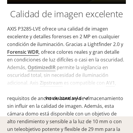
Calidad de imagen excelente
AXIS P3285-LVE ofrece una calidad de imagen
excelente y detalles forenses en 2 MP en cualquier
condición de iluminación. Gracias a Lightfinder 2.0 y
Forensic WDR
, ofrece colores reales y gran detalle
en condiciones de luz difíciles o casi en la oscuridad.
Además,
OptimizedIR
permite la vigilancia en
oscuridad total, sin necesidad de iluminación
adicional. Axis
Zipstream
es compatible con
AV1
,
H.264 y H.265 y reduce de manera significativa los
requisitos de ancho de banda y de almacenamiento
VISUALIZAR MÁS
sin influir en la calidad de imagen. Además, esta
cámara domo está disponible con un objetivo de
alto rendimiento y sensible a la luz de 10 mm o con
un teleobjetivo potente y flexible de 29 mm para la