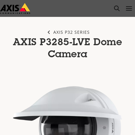
Saltar
open s
Op
Clo
al
contenido
principal
AXIS P32 SERIES
AXIS P3285-LVE Dome
Camera