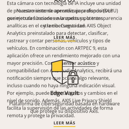
Esta cámara con tecnología de IA incluye una unidad
de procesamiento de aprendizaje profundo (DLPU)
Nuestro sistema operativo para dispositivos
que ejecuta funciones avanzadas y potentes
perimetrales basado en la apertura, la transparencia
analíticas en el extremo. Cuenta con AXIS Object
y la ciberseguridad.
Analytics preinstalado para detectar, clasificar,
LEER MÁS
rastrear y contar personas, vehículos y tipos de
vehículos. En combinación con ARTPEC 9, esta
aplicación ofrece un rendimiento mejorado con una
mayor precisión. Con un
sensor acústico
y
compatibilidad con AXIS Audio Analytics, recibirá una
notificación siempre que ocurra algo relevante,
incluso cuando no haya ninguna indicación visual.
Edge Vault
Por ejemplo, puede detectar gritos y cambios en el
nivel de sonido. Además,
AXIS Live Privacy Shield
Plataforma de ciberseguridad basada en hardware
facilita la supervisión de las actividades de forma
que protege su dispositivo Axis.
remota y protege la privacidad.
LEER MÁS