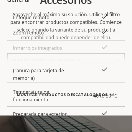
Aproveche al máximo su solución. Utilice el filtro
Descripción
Valor de
Sí
Enfoque remoto
para encontrar productos compatibles.
Comience
de
la
seleccionando la variante de su producto (la
propiedad
propiedad
Sí
Zoom remoto
compatibilidad puede depender de ello).
Sí
Infrarrojos integrados
Select
a
Almacenamiento local
product
Sí
(ranura para tarjeta de
variant:
memoria)
Temperatura de
MOSTRAR PRODUCTOS DESCATALOGADOS
-40 to 50 °C
funcionamiento
Sí
Preparada para exterior
Clasificación de vandalismo
IK10