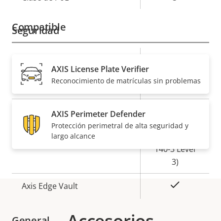
de
la
propiedad
propiedad
Compatible
Seguridad
Descripción
Valor de
Sí
Sistema operativo firmado
AXIS License Plate Verifier
de
la
Reconocimiento de matrículas sin problemas
propiedad
propiedad
Sí
Arranque seguro
Secure
AXIS Perimeter Defender
Element (CC
Protección perimetral de alta seguridad y
Secure keystore
EAL6+, FIPS
largo alcance
140-3 Level
3)
Sí
Axis Edge Vault
Accesorios
General