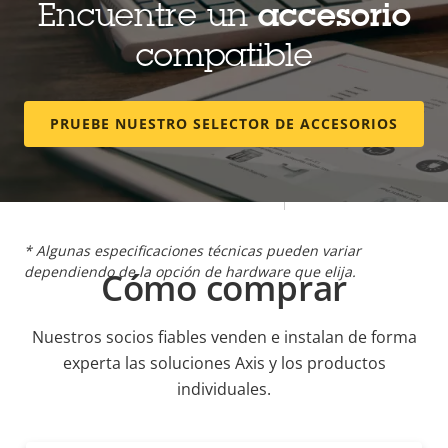
Encuentre un
accesorio
Clasificación IP
IP66, IP67
compatible
Sí
Diseñado para repintar
PRUEBE NUESTRO SELECTOR DE ACCESORIOS
BFR/CFR
Sostenibilidad
free, PVC
free
* Algunas especificaciones técnicas pueden variar
dependiendo de la opción de hardware que elija.
Cómo comprar
Nuestros socios fiables venden e instalan de forma
experta las soluciones Axis y los productos
individuales.