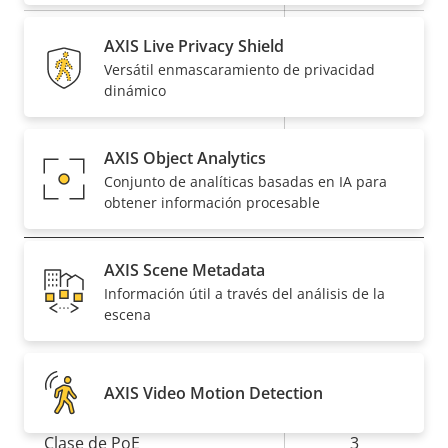
de
la
propiedad
propiedad
Baseline,
AXIS Live Privacy Shield
H.264
High, Main
Versátil enmascaramiento de privacidad
dinámico
Sí
H.265
AXIS Object Analytics
On
AV1
Conjunto de analíticas basadas en IA para
obtener información procesable
Audio
AXIS Scene Metadata
Descripción
Compatibilidad de audio
Valor de
-
Información útil a través del análisis de la
de
la
escena
Micrófono integrado
-
propiedad
propiedad
Red
AXIS Video Motion Detection
Descripción
Clase de PoE
Valor de
3