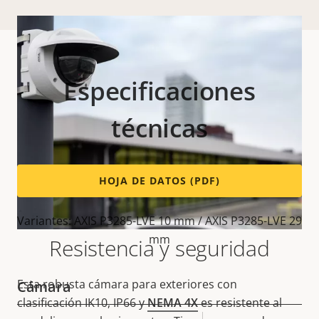
Especificaciones
técnicas
HOJA DE DATOS (PDF)
Variantes: AXIS P3285-LVE 10 mm / AXIS P3285-LVE 29
mm
Resistencia y seguridad
Esta robusta cámara para exteriores con
Cámara
clasificación IK10, IP66 y
NEMA 4X
es resistente al