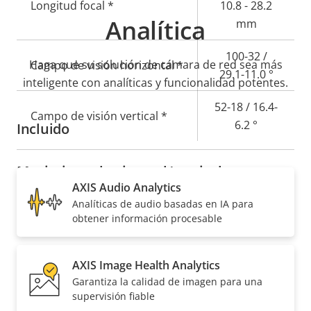
de
Longitud focal *
la
10.8 - 28.2
Analítica
propiedad
propiedad
mm
100-32 /
Haga que su solución de cámara de red sea más
Campo de visión horizontal *
29.1-11.0 °
inteligente con analíticas y funcionalidad potentes.
52-18 / 16.4-
Campo de visión vertical *
6.2 °
Incluido
Movimiento horizontal/vertical y zoom
AXIS Audio Analytics
Analíticas de audio basadas en IA para
Descripción
PTRZ remoto
Valor de
–
obtener información procesable
de
la
propiedad
propiedad
Compresión
AXIS Image Health Analytics
Garantiza la calidad de imagen para una
supervisión fiable
Descripción
Valor de
Sí
Zipstream