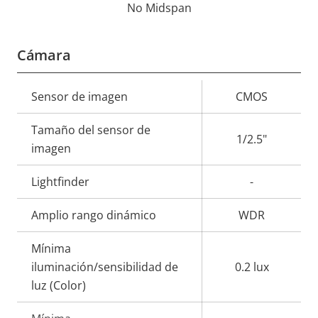
No Midspan
Cámara
Descripción
Sensor de imagen
Valor de
CMOS
de
la
Tamaño del sensor de
propiedad
propiedad
1/2.5"
imagen
Lightfinder
-
Amplio rango dinámico
WDR
Mínima
iluminación/sensibilidad de
0.2 lux
luz (Color)