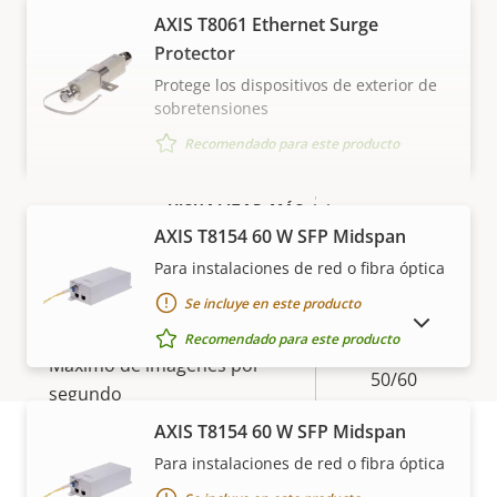
AXIS T8061 Ethernet Surge
Protector
Descripción
Valor de
Autotracking
Versión Autotracking
Protege los dispositivos de exterior de
de
la
2
sobretensiones
propiedad
propiedad
orientation
Recomendado para este producto
Ayuda de orientación
aid PTZ
VISUALIZAR MÁS
AXIS T8154 60 W SFP Midspan
Vídeo
Para instalaciones de red o fibra óptica
Se incluye en este producto
Descripción
Máxima resolución de vídeo
Valor de
3840x2160
MOSTRAR PRODUCTOS DESCATALOGADOS
Recomendado para este producto
de
la
Máximo de imágenes por
propiedad
propiedad
50/60
segundo
AXIS T8154 60 W SFP Midspan
Sí
Funcionamiento día/noche
Para instalaciones de red o fibra óptica
Garantía