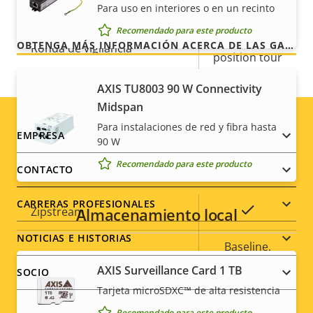
Rango de inclinación
220
que recibe.
Para uso en interiores o en un recinto
Recomendado para este producto
preset
OBTENGA MÁS INFORMACIÓN ACERCA DE LAS GARANTÍAS DE AXIS
Ronda de vigilancia
position tour
AXIS TU8003 90 W Connectivity
Zoom óptico
20
Midspan
Zoom digital
12
Para instalaciones de red y fibra hasta
Footer
EMPRESA
90 W
menu
Recomendado para este producto
Compresión
CONTACTO
CARRERAS PROFESIONALES
Descripción
Valor de
Sí
Zipstream
Almacenamiento local
de
la
NOTICIAS E HISTORIAS
propiedad
propiedad
Baseline,
H.264
High, Main
AXIS Surveillance Card 1 TB
SOCIO
Tarjeta microSDXC™ de alta resistencia
Sí
H.265
Recomendado para este producto