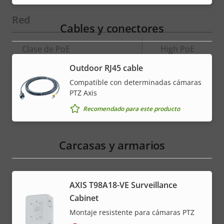
Red
Cables y conectores
Descripción
Clase de PoE
Valor de
High PoE
de
la
Outdoor RJ45 cable
propiedad
propiedad
* Algunas especificaciones técnicas pueden variar
Compatible con determinadas cámaras
dependiendo de la opción de hardware que elija.
PTZ Axis
Recomendado para este producto
Carcasas y armarios
AXIS T98A18-VE Surveillance
Cabinet
Montaje resistente para cámaras PTZ