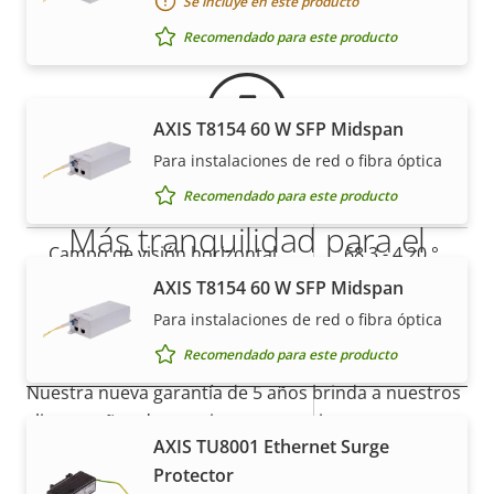
Se incluye en este producto
Estabilización electrónica de
Sí
imagen
Recomendado para este producto
Objetivo
AXIS T8154 60 W SFP Midspan
Para instalaciones de red o fibra óptica
Descripción
Valor de
4.4 - 88.4
Longitud focal
Recomendado para este producto
de
la
mm
Más tranquilidad para el
propiedad
propiedad
Campo de visión horizontal
68.3 - 4.20 °
cliente con una garantía de 5
AXIS T8154 60 W SFP Midspan
Campo de visión vertical
42.1-2.34 °
Para instalaciones de red o fibra óptica
años
Movimiento horizontal/vertical y zoom
Recomendado para este producto
Nuestra nueva garantía de 5 años brinda a nuestros
clientes años de uso sin preocupaciones y un
Descripción
Rango de movimiento
Valor de
360 endless
AXIS TU8001 Ethernet Surge
control de los costes. Y no hay sorpresas ocultas en
de
horizontal
la
Protector
la factura, lo que prometemos es exactamente lo
propiedad
propiedad