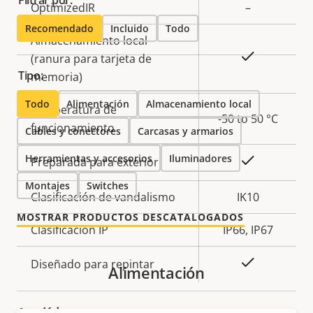
Filtrar por:
OptimizedIR
–
propiedad
propiedad
Recomendado
Incluido
Todo
Almacenamiento local
Sí
(ranura para tarjeta de
Tipo:
memoria)
Todo
Alimentación
Almacenamiento local
Temperatura de
-50 to 50 °C
funcionamiento
Cables y conectores
Carcasas y armarios
Herramientas y accesorios
Iluminadores
Sí
Preparada para exterior
Montajes
Switches
Clasificación de vandalismo
IK10
MOSTRAR PRODUCTOS DESCATALOGADOS
Clasificación IP
IP66, IP67
Sí
Diseñado para repintar
Alimentación
Analíticas