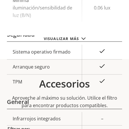
Mínima
iluminación/sensibilidad de
0.06 lux
luz (B/N)
Seguridad
VISUALIZAR MÁS
Descripción
Valor de
Sí
Sistema operativo firmado
de
la
propiedad
propiedad
Sí
Arranque seguro
Accesorios
Sí
TPM
Aproveche al máximo su solución. Utilice el filtro
General
para encontrar productos compatibles.
Descripción
Infrarrojos integrados
Valor de
–
de
la