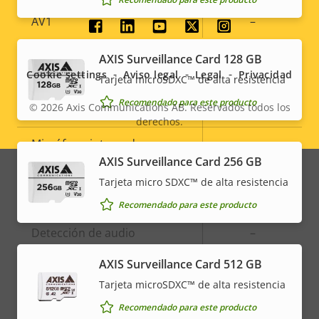
AV1
–
Social
AXIS Surveillance Card 128 GB
menu
Audio
Cookie settings
Aviso legal
Legal
Privacidad
Tarjeta microSDXC™ de alta resistencia
Recomendado para este producto
© 2026
Axis Communications AB. Reservados todos los
Descripción
Compatibilidad de audio
Valor de
Yes
derechos.
Legal
de
la
Micrófono integrado
-
propiedad
propiedad
menu
AXIS Surveillance Card 256 GB
Tarjeta micro SDXC™ de alta resistencia
Integración del sistema
Recomendado para este producto
Descripción
Detección de audio
Valor de
–
de
la
AXIS Surveillance Card 512 GB
Manipulación activa
–
propiedad
propiedad
Tarjeta microSDXC™ de alta resistencia
Entradas/salidas de alarma
-
Recomendado para este producto