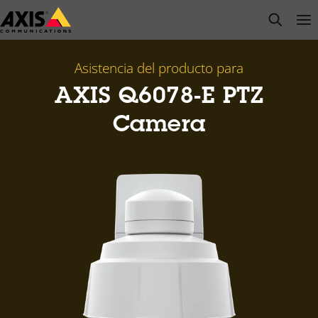
Saltar
open s
Op
Clo
al
contenido
principal
Asistencia del producto para
AXIS Q6078-E PTZ
Camera