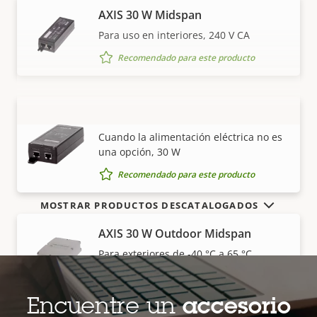
AXIS 30 W Midspan
Para uso en interiores, 240 V CA
Recomendado para este producto
AXIS 30 W Midspan AC/DC
VISUALIZAR MÁS
Cuando la alimentación eléctrica no es
una opción, 30 W
Recomendado para este producto
MOSTRAR PRODUCTOS DESCATALOGADOS
AXIS 30 W Outdoor Midspan
Para exteriores de -40 °C a 65 °C
Recomendado para este producto
Encuentre un
accesorio