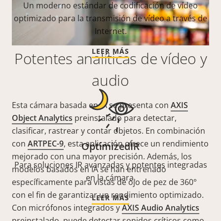
Un moderno estándar de codificación de vídeo
optimizado para la transmisión de vídeo a través de
Internet.
LEER MÁS
Potentes analíticas de vídeo y
audio
Esta cámara basada en IA se presenta con
AXIS
Object Analytics
preinstalado para detectar,
clasificar, rastrear y contar objetos. En combinación
con
ARTPEC-9
, esta aplicación ofrece un rendimiento
OptimizedIR
mejorado con una mayor precisión. Además, los
Para soluciones IR avanzadas y potentes integradas
modelos basados en IA se han entrenado
en la cámara.
específicamente para vistas de ojo de pez de 360°
con el fin de garantizar un rendimiento optimizado.
LEER MÁS
Con micrófonos integrados y
AXIS Audio Analytics
preinstalado, puede detectar sonidos críticos como