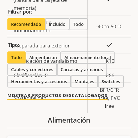
(ranura para tarjeta de
memoria)
Filtrar por:
Temperatura de
Recomendado
Incluido
Todo
-40 to 50 °C
funcionamiento
Tipo:
Sí
Preparada para exterior
Todo
Alimentación
Almacenamiento local
Clasificación de vandalismo
IK10
Cables y conectores
Carcasas y armarios
Clasificación IP
IP66
Herramientas y accesorios
Montajes
Switches
BFR/CFR
MOSTRAR PRODUCTOS DESCATALOGADOS
Sostenibilidad
free, PVC
free
Alimentación