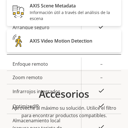
AXIS Scene Metadata
Descripción
Valor de
Sí
Sistema operativo firmado
Información útil a través del análisis de la
escena
de
la
propiedad
propiedad
Sí
Arranque seguro
AXIS Video Motion Detection
General
Descripción
Enfoque remoto
Valor de
–
de
la
Zoom remoto
–
propiedad
propiedad
Accesorios
Sí
Infrarrojos integrados
Sí
OptimizedIR
Aproveche al máximo su solución. Utilice el filtro
para encontrar productos compatibles.
Almacenamiento local
Sí