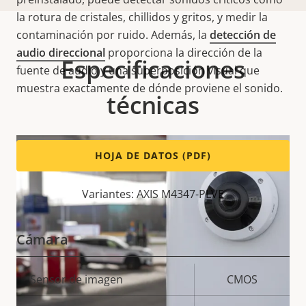
la rotura de cristales, chillidos y gritos, y medir la
contaminación por ruido. Además, la
detección de
audio direccional
proporciona la dirección de la
Especificaciones
fuente de audio y una superposición visual que
muestra exactamente de dónde proviene el sonido.
técnicas
HOJA DE DATOS (PDF)
Variantes: AXIS M4347-PLVE
Cámara
Descripción
Sensor de imagen
Valor de
CMOS
de
la