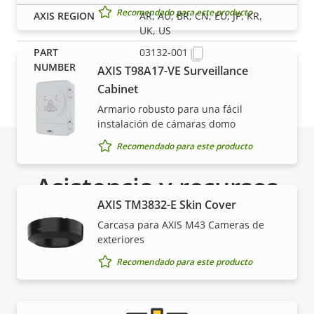
Recomendado para este producto
AR, AU, BR, CN, EU, JP, KR,
UK, US
03132-001
AXIS T98A17-VE Surveillance
Cabinet
Armario robusto para una fácil
instalación de cámaras domo
Recomendado para este producto
Asistencia y recursos
AXIS TM3832-E Skin Cover
¿Necesita información sobre cualquier producto
Carcasa para AXIS M43 Cameras de
Axis, software o ayuda de uno de nuestros expertos?
exteriores
Recomendado para este producto