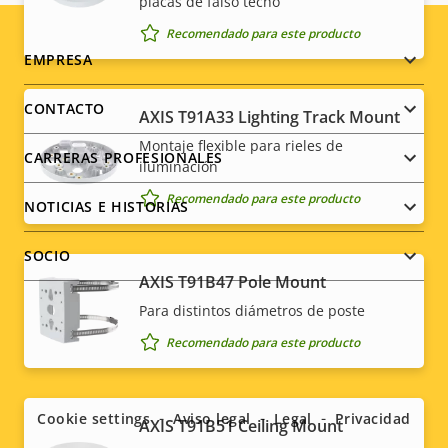
placas de falso techo
Recomendado para este producto
Footer
EMPRESA
menu
CONTACTO
AXIS T91A33 Lighting Track Mount
Montaje flexible para rieles de
CARRERAS PROFESIONALES
iluminación
Recomendado para este producto
NOTICIAS E HISTORIAS
SOCIO
AXIS T91B47 Pole Mount
Para distintos diámetros de poste
Recomendado para este producto
Social
menu
Cookie settings
Aviso legal
Legal
Privacidad
AXIS T91B51 Ceiling Mount