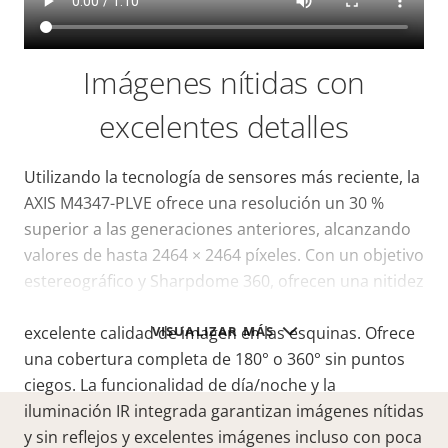
Imágenes nítidas con
excelentes detalles
Utilizando la tecnología de sensores más reciente, la
AXIS M4347-PLVE ofrece una resolución un 30 %
superior a las generaciones anteriores, alcanzando
valores de hasta 2464 × 2464 píxeles. Con un objetivo
estereográfico y Sharpdome 360, ofrecen una nitidez
de imagen excepcional hacia los bordes y una
VISUALIZAR MÁS
excelente calidad de imagen en las esquinas. Ofrece
una cobertura completa de 180° o 360° sin puntos
ciegos. La funcionalidad de día/noche y la
iluminación IR integrada garantizan imágenes nítidas
y sin reflejos y excelentes imágenes incluso con poca