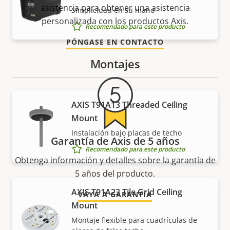
asistencia para obtener una asistencia
Simplicidad en su mano
personalizada con los productos Axis.
Recomendado para este producto
PÓNGASE EN CONTACTO
Montajes
AXIS T91A13 Threaded Ceiling
Mount
Instalación bajo placas de techo
Garantía de Axis de 5 años
Recomendado para este producto
Obtenga información y detalles sobre la garantía de
5 años del producto.
AXIS T91A23 Tile Grid Ceiling
VAYA A GARANTÍA
Mount
Montaje flexible para cuadrículas de