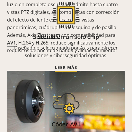
luz o en completa oscuridad. Admite hasta cuatro
vistas PTZ digitales, así como vistas con corrección
del efecto de lente esférica como vistas
panorámicas, cuádruples, de esquina y de pasillo.
Además, Axis
Zipstream
con compatibilidad para
Sistema en un solo chip
AV1
, H.264 y H.265, reduce significativamente los
Diseñado o seleccionado por Axis para ofrecer
requisitos de ancho de banda y almacenamiento.
soluciones y ciberseguridad óptimas.
LEER MÁS
Códec AV1