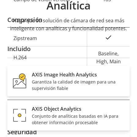
Analítica
Compresión
Haga que su solución de cámara de red sea más
inteligente con analíticas y funcionalidad potentes.
Descripción
Valor de
Sí
Zipstream
de
la
Incluido
propiedad
propiedad
Baseline,
H.264
High, Main
AXIS Image Health Analytics
Sí
H.265
Garantiza la calidad de imagen para una
supervisión fiable
Audio
AXIS Object Analytics
Descripción
Valor de
Sí
Compatibilidad de audio
Conjunto de analíticas basadas en IA para
de
la
obtener información procesable
propiedad
propiedad
Seguridad