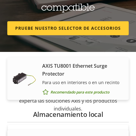
compatible
AXIS T8061 Ethernet Surge
Protector
Protege los dispositivos de exterior de
PRUEBE NUESTRO SELECTOR DE ACCESORIOS
sobretensiones
Recomendado para este producto
AXIS TU8001 Ethernet Surge
Protector
Cómo comprar
Para uso en interiores o en un recinto
Recomendado para este producto
Nuestros socios fiables venden e instalan de forma
experta las soluciones Axis y los productos
individuales.
Almacenamiento local