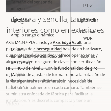
Tamaño del sensor de
propiedad
propiedad
1/1.6"
imagen
Segura y sencilla, tanto en
Lightfinder
Lightfinder
interiores como en exteriores
Forensic
Amplio rango dinámico
WDR
AXIS M4347-PLVE incluye
Axis Edge Vault
, una
plataforma de
ciberseguridad
basada en hardware,
Mínima
que protege el dispositivo y ofrece operaciones y
iluminación/sensibilidad de
0.08 lux
almacenamiento seguro de claves con certificación
luz (Color)
FIPS 140-3 de nivel 3. Con la funcionalidad de giro
Mínima
digital, puede ajustar de forma remota la rotación de
iluminación/sensibilidad de
0 lux
la vista general de la cámara, sin necesidad de
luz (B/N)
hacerlo manualmente en cada cámara. También se
suministra enfocada de fábrica para facilitar la
instalación. Y es discreta, compacta y tiene un
Vídeo
diseño plano que se integra a la perfección en