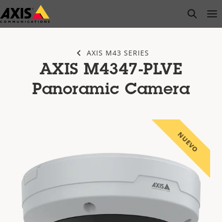
Saltar
open s
Op
Clo
al
contenido
principal
AXIS M43 SERIES
AXIS M4347-PLVE
Panoramic Camera
NUEVO