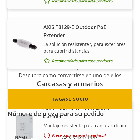
Recomendado para este producto
AXIS T8129-E Outdoor PoE
Extender
Hágase socio
La solución resistente y para exteriores
¿Es usted un revendedor, distribuidor,
para cubrir distancias
integrador de sistemas o instalador? Tenemos
Recomendado para este producto
socios en casi todos los países del mundo.
¡Descubra cómo convertirse en uno de ellos!
Carcasas y armarios
HÁGASE SOCIO
AXIS T98A16-VE Surveillance
Número de pieza para su pedido
Cabinet
Montaje resistente para cámaras domo
Precisa un accesorio adicional
AXIS M4347-PLVE