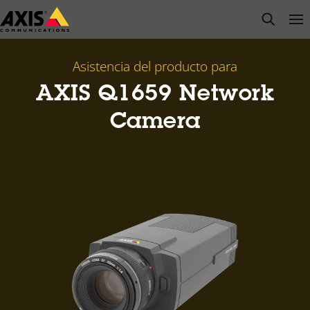
Saltar
open s
Op
Clo
al
contenido
principal
Asistencia del producto para
AXIS Q1659 Network
Camera