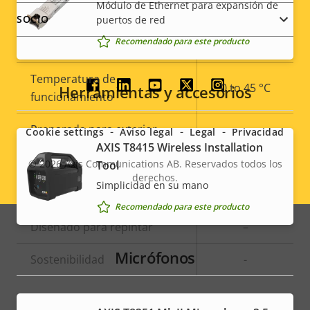
Módulo de Ethernet para expansión de
Almacenamiento local
SOCIO
puertos de red
Sí
(ranura para tarjeta de
Recomendado para este producto
memoria)
Temperatura de
0 to 45 °C
Social
Herramientas y accesorios
funcionamiento
menu
Preparada para exterior
–
Cookie settings
Aviso legal
Legal
Privacidad
AXIS T8415 Wireless Installation
Clasificación de vandalismo
-
© 2026
Axis Communications AB. Reservados todos los
Tool
derechos.
Legal
Simplicidad en su mano
Clasificación IP
-
Recomendado para este producto
menu
Diseñado para repintar
–
Micrófonos
Sostenibilidad
-
Alimentación