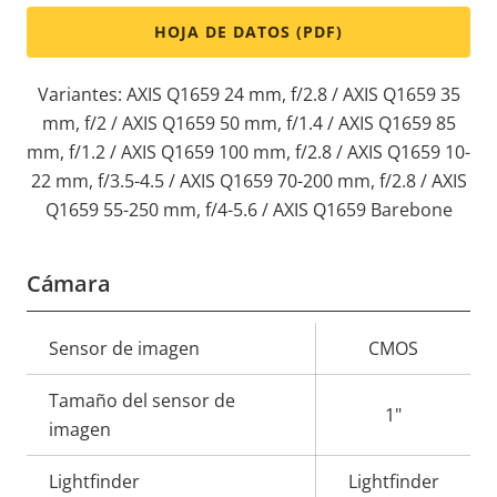
HOJA DE DATOS (PDF)
Variantes: AXIS Q1659 24 mm, f/2.8 / AXIS Q1659 35
mm, f/2 / AXIS Q1659 50 mm, f/1.4 / AXIS Q1659 85
mm, f/1.2 / AXIS Q1659 100 mm, f/2.8 / AXIS Q1659 10-
22 mm, f/3.5-4.5 / AXIS Q1659 70-200 mm, f/2.8 / AXIS
Q1659 55-250 mm, f/4-5.6 / AXIS Q1659 Barebone
Cámara
Descripción
Sensor de imagen
Valor de
CMOS
de
la
Tamaño del sensor de
propiedad
propiedad
1"
imagen
Lightfinder
Lightfinder