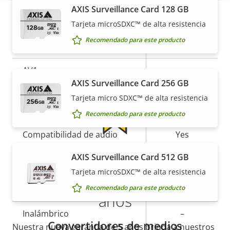
propiedad
propiedad
Baseline,
AXIS Surveillance Card 128 GB
H.264
High, Main
Tarjeta microSDXC™ de alta resistencia
Garantía
Recomendado para este producto
H.265
–
AV1
–
AXIS Surveillance Card 256 GB
Tarjeta micro SDXC™ de alta resistencia
Audio
Recomendado para este producto
Descripción
Compatibilidad de audio
Valor de
Yes
de
la
Más tranquilidad para el
AXIS Surveillance Card 512 GB
Red
propiedad
propiedad
Tarjeta microSDXC™ de alta resistencia
cliente con una garantía de 5
Recomendado para este producto
Descripción
Clase de PoE
Valor de
4
años
de
la
Inalámbrico
–
propiedad
propiedad
Convertidores de medios
Nuestra nueva garantía de 5 años brinda a nuestros