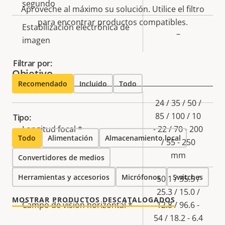
segundo
Aproveche al máximo su solución. Utilice el filtro
para encontrar productos compatibles.
Estabilización electrónica de
–
imagen
Filtrar por:
Objetivo
Recomendado
Incluido
Todo
Descripción
Valor de
24 / 35 / 50 /
de
la
85 / 100 / 10
Tipo:
propiedad
Longitud focal *
propiedad
- 22 / 70 - 200
Todo
Alimentación
Almacenamiento local
/ 55 - 250
mm
Convertidores de medios
Herramientas y accesorios
Micrófonos
Switches
50.1 / 35.5 /
25.3 / 15.0 /
MOSTRAR PRODUCTOS DESCATALOGADOS
Campo de visión horizontal *
12.8 / 96.6 -
54 / 18.2 - 6.4