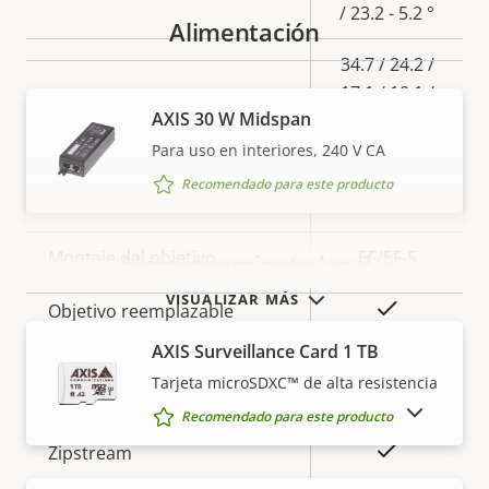
/ 23.2 - 5.2 °
Alimentación
34.7 / 24.2 /
17.1 / 10.1 /
AXIS 30 W Midspan
8.6 / 73.7-
Campo de visión vertical *
37.7 / 12.2-
Para uso en interiores, 240 V CA
4.3 / 15.5-3.4
Recomendado para este producto
°
Montaje del objetivo
EF/EF-S
Almacenamiento local
VISUALIZAR MÁS
Sí
Objetivo reemplazable
AXIS Surveillance Card 1 TB
Compresión
Tarjeta microSDXC™ de alta resistencia
MOSTRAR PRODUCTOS DESCATALOGADOS
Recomendado para este producto
Descripción
Valor de
Sí
Zipstream
de
la