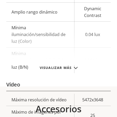
Dynamic
Amplio rango dinámico
Contrast
Mínima
iluminación/sensibilidad de
0.04 lux
luz (Color)
Mínima
iluminación/sensibilidad de
0.004 lux
luz (B/N)
VISUALIZAR MÁS
Vídeo
Descripción
Máxima resolución de vídeo
Valor de
5472x3648
Accesorios
de
la
Máximo de imágenes por
propiedad
propiedad
25