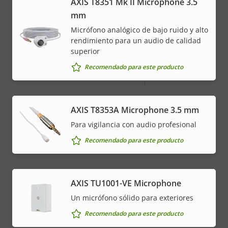
AXIS T8351 Mk II Microphone 3.5
mm
Descripción
Potencia (máxima)
Valor de
18.6 W
Micrófono analógico de bajo ruido y alto
de
la
rendimiento para un audio de calidad
Alimentación (media)
11.0 W
superior
propiedad
propiedad
Recomendado para este producto
Tensión de entrada de CC
20-28 V
* Algunas especificaciones técnicas pueden variar
AXIS T8353A Microphone 3.5 mm
dependiendo de la opción de hardware que elija.
Para vigilancia con audio profesional
Recomendado para este producto
AXIS TU1001-VE Microphone
Un micrófono sólido para exteriores
Recomendado para este producto