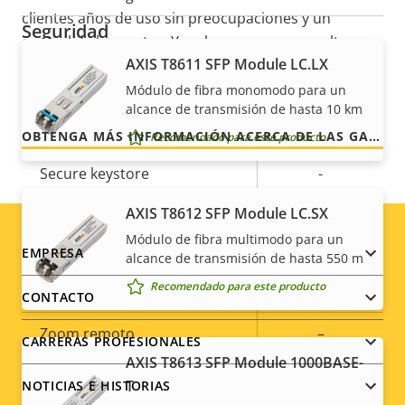
clientes años de uso sin preocupaciones y un
Seguridad
control de los costes. Y no hay sorpresas ocultas en
AXIS T8611 SFP Module LC.LX
la factura, lo que prometemos es exactamente lo
Descripción
Valor de
Sí
Sistema operativo firmado
que recibe.
Módulo de fibra monomodo para un
de
la
alcance de transmisión de hasta 10 km
propiedad
Arranque seguro
propiedad
–
OBTENGA MÁS INFORMACIÓN ACERCA DE LAS GARANTÍAS DE AXIS
Recomendado para este producto
Secure keystore
-
AXIS T8612 SFP Module LC.SX
General
Módulo de fibra multimodo para un
Footer
EMPRESA
alcance de transmisión de hasta 550 m
Descripción
Valor de
Sí
Enfoque remoto
Recomendado para este producto
menu
CONTACTO
de
la
propiedad
Zoom remoto
propiedad
–
CARRERAS PROFESIONALES
AXIS T8613 SFP Module 1000BASE-
Infrarrojos integrados
–
T
NOTICIAS E HISTORIAS