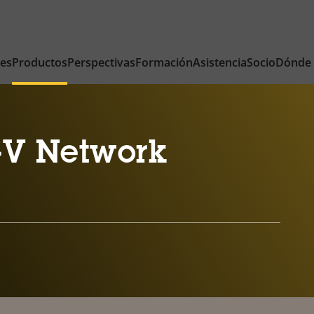
nes
Productos
Perspectivas
Formación
Asistencia
Socio
Dónde
-V Network