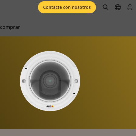
open searc
open l
ini
Contacte con nosotros
 comprar