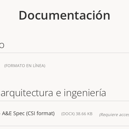
Documentación
o
(FORMATO EN LÍNEA)
 arquitectura e ingeniería
 A&E Spec (CSI format)
(DOCX) 38.66 KB
(Requiere acces