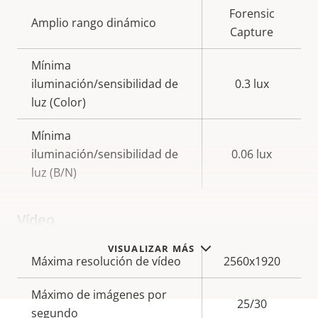
Forensic
Amplio rango dinámico
Capture
Mínima
iluminación/sensibilidad de
0.3 lux
luz (Color)
Mínima
iluminación/sensibilidad de
0.06 lux
luz (B/N)
Vídeo
VISUALIZAR MÁS
Descripción
Máxima resolución de vídeo
Valor de
2560x1920
de
la
Máximo de imágenes por
propiedad
propiedad
25/30
segundo