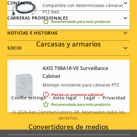
menu
CONTACTO
Compatible con determinadas cámaras
PTZ Axis
CARRERAS PROFESIONALES
Recomendado para este producto
NOTICIAS E HISTORIAS
Carcasas y armarios
SOCIO
AXIS T98A18-VE Surveillance
Cabinet
Social
Montaje resistente para cámaras PTZ
menu
Precisa un accesorio adicional
Cookie settings
Aviso legal
Legal
Privacidad
Recomendado para este producto
© 2026
Axis Communications AB. Reservados todos los
derechos.
Legal
Convertidores de medios
menu