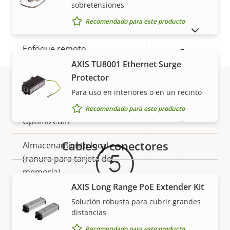
sobretensiones
General
Recomendado para este producto
MOSTRAR PRODUCTOS DESCATALOGADOS
Descripción
Enfoque remoto
Valor de
–
de
la
AXIS TU8001 Ethernet Surge
Zoom remoto
–
propiedad
propiedad
Protector
Para uso en interiores o en un recinto
Infrarrojos integrados
–
Garantía
Recomendado para este producto
OptimizedIR
–
Cables y conectores
Almacenamiento local
(ranura para tarjeta de
–
memoria)
AXIS Long Range PoE Extender Kit
Temperatura de
Solución robusta para cubrir grandes
-40 to 55 °C
funcionamiento
distancias
Más tranquilidad para el
Recomendado para este producto