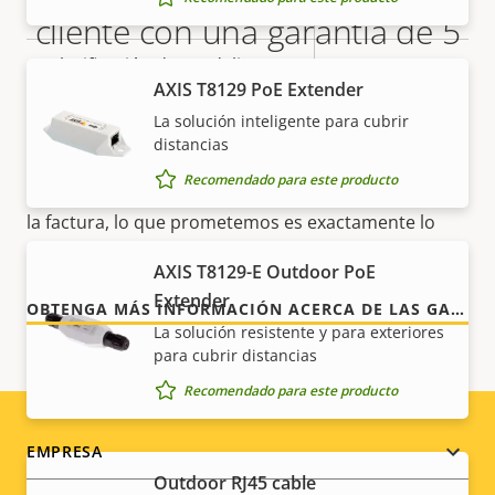
Sí
Preparada para exterior
cliente con una garantía de 5
Clasificación de vandalismo
IK10
años
AXIS T8129 PoE Extender
Clasificación IP
IP66
La solución inteligente para cubrir
Nuestra nueva garantía de 5 años brinda a nuestros
distancias
clientes años de uso sin preocupaciones y un
Sostenibilidad
PVC free
Recomendado para este producto
control de los costes. Y no hay sorpresas ocultas en
la factura, lo que prometemos es exactamente lo
que recibe.
AXIS T8129-E Outdoor PoE
Extender
OBTENGA MÁS INFORMACIÓN ACERCA DE LAS GARANTÍAS DE AXIS
La solución resistente y para exteriores
para cubrir distancias
Recomendado para este producto
Footer
EMPRESA
Outdoor RJ45 cable