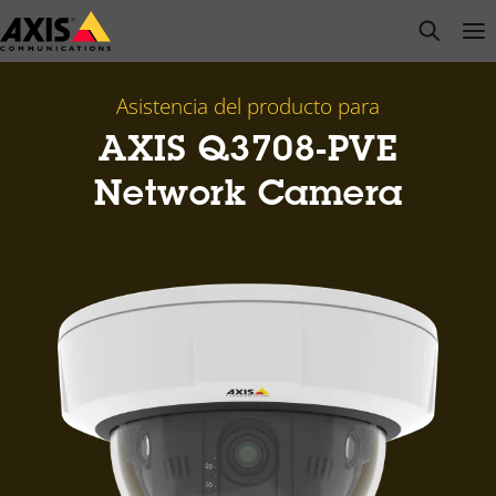
Saltar
open s
Op
Clo
al
contenido
principal
Asistencia del producto para
AXIS Q3708-PVE
Network Camera