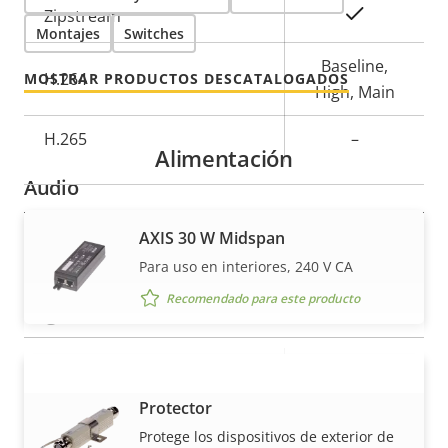
Descripción
Valor de
Sí
Zipstream
Montajes
Switches
de
la
propiedad
propiedad
Baseline,
H.264
MOSTRAR PRODUCTOS DESCATALOGADOS
High, Main
H.265
–
Alimentación
Audio
AXIS 30 W Midspan
Descripción
Compatibilidad de audio
Valor de
–
Para uso en interiores, 240 V CA
de
la
propiedad
propiedad
Recomendado para este producto
Seguridad
Descripción
Sistema operativo firmado
Valor de
–
AXIS T8061 Ethernet Surge
de
la
VISUALIZAR MÁS
Protector
Arranque seguro
–
propiedad
propiedad
Protege los dispositivos de exterior de