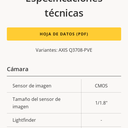
técnicas
HOJA DE DATOS (PDF)
Variantes: AXIS Q3708-PVE
Cámara
Descripción
Sensor de imagen
Valor de
CMOS
de
la
Tamaño del sensor de
propiedad
propiedad
1/1.8"
imagen
Lightfinder
-