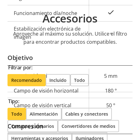
Sí
Funcionamiento día/noche
Accesorios
Estabilización electrónica de
–
Aproveche al máximo su solución. Utilice el filtro
imagen
para encontrar productos compatibles.
Objetivo
Filtrar por:
Descripción
Longitud focal
Valor de
5 mm
Recomendado
Incluido
Todo
de
la
Campo de visión horizontal
180 °
propiedad
propiedad
Tipo:
Campo de visión vertical
50 °
Todo
Alimentación
Cables y conectores
Compresión
Carcasas y armarios
Convertidores de medios
Herramientas y accesorios
Iluminadores