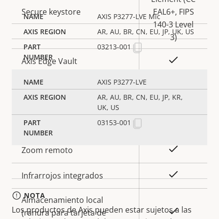
Secure keystore
EAL6+, FIPS
AXIS P3277-LVE Mic
140-3 Level
AR, AU, BR, CN, EU, JP, UK, US
3)
03213-001
Sí
Axis Edge Vault
AXIS P3277-LVE
General
AR, AU, BR, CN, EU, JP, KR,
UK, US
03153-001
Descripción
Valor de
Sí
Enfoque remoto
de
la
propiedad
propiedad
Sí
Zoom remoto
Sí
Infrarrojos integrados
NOTA
Almacenamiento local
Los productos de Axis pueden estar sujetos a las
Sí
(ranura para tarjeta de