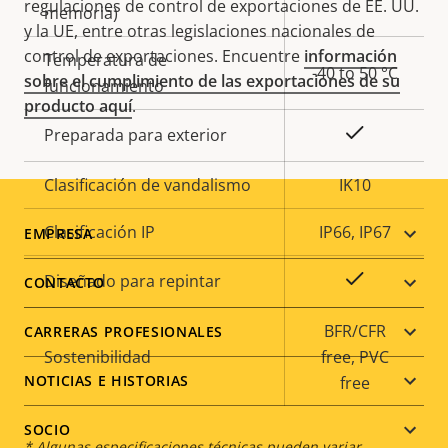
regulaciones de control de exportaciones de EE. UU.
memoria)
y la UE, entre otras legislaciones nacionales de
control de exportaciones. Encuentre
información
Temperatura de
-40 to 50 °C
sobre el cumplimiento de las exportaciones de su
funcionamiento
producto aquí
.
Sí
Preparada para exterior
Clasificación de vandalismo
IK10
Footer
Clasificación IP
IP66, IP67
EMPRESA
menu
Sí
Diseñado para repintar
CONTACTO
BFR/CFR
CARRERAS PROFESIONALES
Sostenibilidad
free, PVC
NOTICIAS E HISTORIAS
free
SOCIO
* Algunas especificaciones técnicas pueden variar