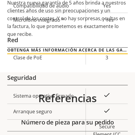
Nuestra nueva garantía de 5 años brinda a nuestros
Descripción
Compatibilidad de audio
Valor de
Yes
clientes años de uso sin preocupaciones y un
de
la
control de los costes. Y no hay sorpresas ocultas en
Micrófono integrado *
- / Yes
propiedad
propiedad
la factura, lo que prometemos es exactamente lo
que recibe.
Red
OBTENGA MÁS INFORMACIÓN ACERCA DE LAS GARANTÍAS DE AXIS
Descripción
Clase de PoE
Valor de
3
de
la
propiedad
propiedad
Seguridad
Referencias
Descripción
Valor de
Sí
Sistema operativo firmado
de
la
propiedad
propiedad
Sí
Arranque seguro
Número de pieza para su pedido
Secure
Element (CC