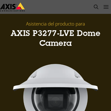
Saltar
open s
Op
Clo
al
contenido
principal
Asistencia del producto para
AXIS P3277-LVE Dome
Camera