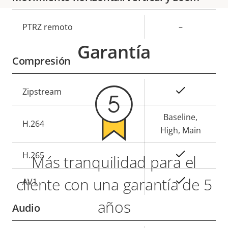
Descripción
PTRZ remoto
Valor de
–
de
la
Garantía
propiedad
propiedad
Compresión
Descripción
Valor de
Sí
Zipstream
de
la
propiedad
propiedad
Baseline,
H.264
High, Main
Sí
H.265
Más tranquilidad para el
cliente con una garantía de 5
On
AV1
años
Audio