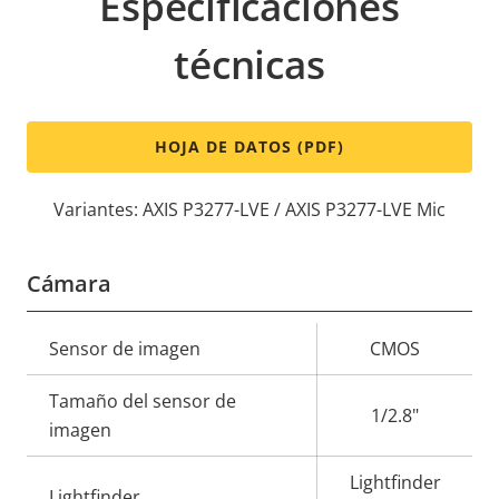
Especificaciones
técnicas
HOJA DE DATOS (PDF)
Variantes: AXIS P3277-LVE / AXIS P3277-LVE Mic
Cámara
Descripción
Sensor de imagen
Valor de
CMOS
de
la
Tamaño del sensor de
propiedad
propiedad
1/2.8"
imagen
Lightfinder
Lightfinder