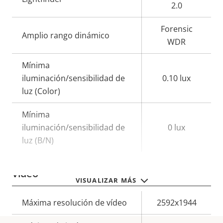
2.0
Forensic
Amplio rango dinámico
WDR
Mínima
iluminación/sensibilidad de
0.10 lux
luz (Color)
Mínima
iluminación/sensibilidad de
0 lux
luz (B/N)
Vídeo
VISUALIZAR MÁS
Descripción
Máxima resolución de vídeo
Valor de
2592x1944
de
la