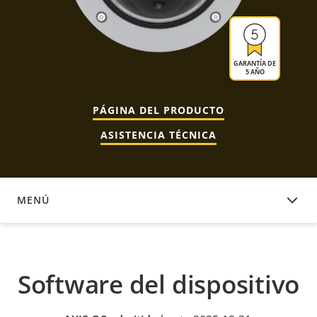
GARANTÍA DE
5 AÑO
PÁGINA DEL PRODUCTO
ASISTENCIA TÉCNICA
MENÚ
SOFTWARE DEL DISPOSITIVO
Software del dispositivo