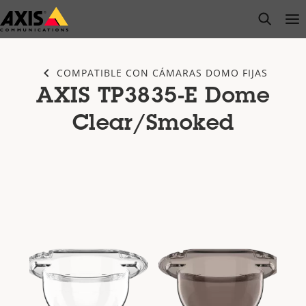
Saltar
open s
Op
Clo
al
contenido
principal
COMPATIBLE CON CÁMARAS DOMO FIJAS
AXIS TP3835-E Dome
Clear/Smoked