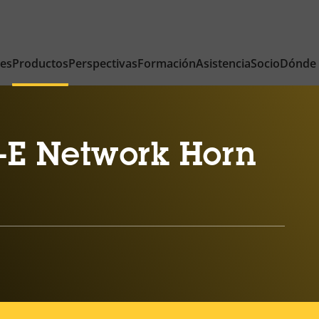
nes
Productos
Perspectivas
Formación
Asistencia
Socio
Dónde
-E Network Horn