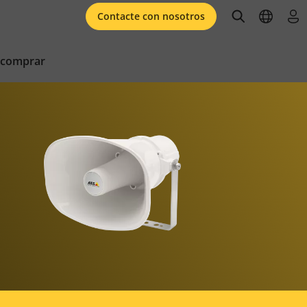
open searc
open l
ini
Contacte con nosotros
 comprar