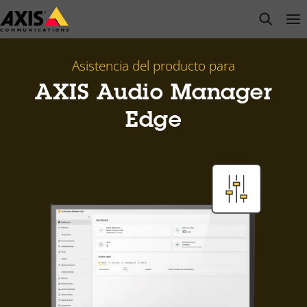
Saltar
open s
Op
Clo
al
contenido
principal
Asistencia del producto para
AXIS Audio Manager
Edge