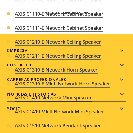
VISUALIZAR MÁS
AXIS C1110-E Network Cabinet Speaker
AXIS C1111-E Network Cabinet Speaker
AXIS C1210-E Network Ceiling Speaker
Footer
EMPRESA
AXIS C1211-E Network Ceiling Speaker
menu
CONTACTO
AXIS C1310-E Network Horn Speaker
CARRERAS PROFESIONALES
AXIS C1310-E Mk II Network Horn Speaker
NOTICIAS E HISTORIAS
AXIS C1410 Network Mini Speaker
SOCIO
AXIS C1410 Mk II Network Mini Speaker
AXIS C1510 Network Pendant Speaker