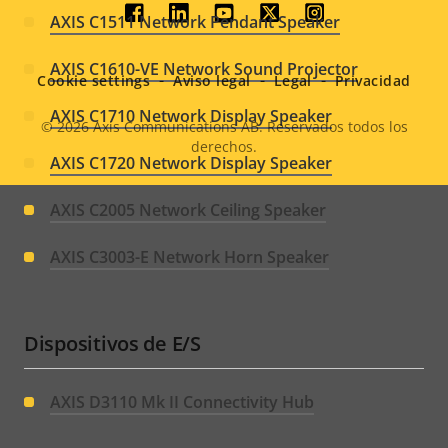
Social
AXIS C1511 Network Pendant Speaker
menu
AXIS C1610-VE Network Sound Projector
Cookie settings
Aviso legal
Legal
Privacidad
AXIS C1710 Network Display Speaker
© 2026
Axis Communications AB. Reservados todos los
derechos.
Legal
AXIS C1720 Network Display Speaker
menu
AXIS C2005 Network Ceiling Speaker
AXIS C3003-E Network Horn Speaker
Dispositivos de E/S
AXIS D3110 Mk II Connectivity Hub