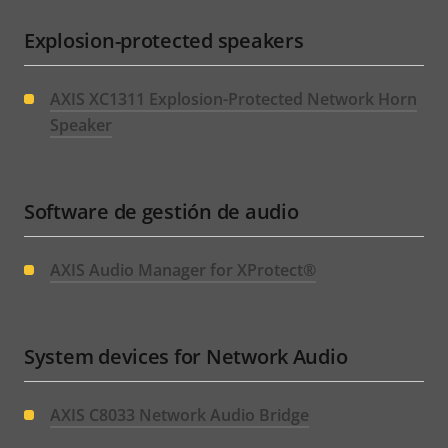
Explosion-protected speakers
AXIS XC1311 Explosion-Protected Network Horn
Speaker
Software de gestión de audio
AXIS Audio Manager for XProtect®
System devices for Network Audio
AXIS C8033 Network Audio Bridge