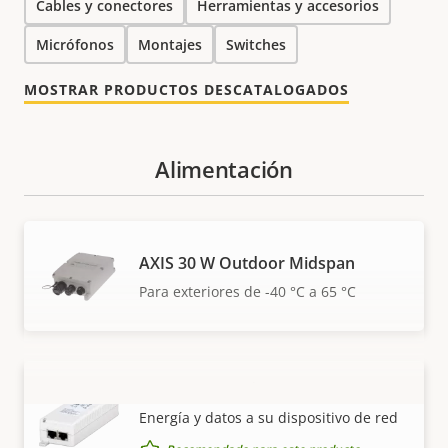
Cables y conectores
Herramientas y accesorios
Micrófonos
Montajes
Switches
MOSTRAR PRODUCTOS DESCATALOGADOS
Alimentación
AXIS 30 W Outdoor Midspan
Para exteriores de -40 °C a 65 °C
AXIS T8120 Midspan 15 W 1-port
VISUALIZAR MÁS
Energía y datos a su dispositivo de red