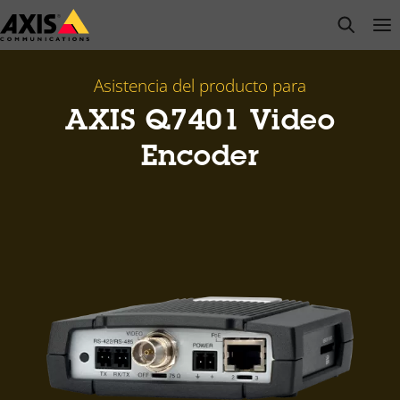
Saltar
open s
Op
Clo
al
contenido
principal
Asistencia del producto para
AXIS Q7401 Video
Encoder