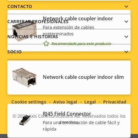
menu
CONTACTO
Network cable coupler indoor
CARRERAS PROFESIONALES
Para extensión de cables
preterminados
NOTICIAS E HISTORIAS
Recomendado para este producto
SOCIO
Network cable coupler indoor slim
Social
menu
Cookie settings
Aviso legal
Legal
Privacidad
RJ45 Field Connector
© 2026
Axis Communications AB. Reservados todos los
derechos.
Para una terminación de cable fácil y
Legal
rápida