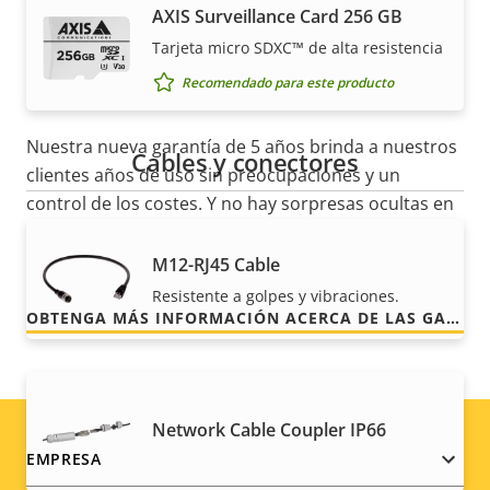
AXIS Surveillance Card 256 GB
cliente con una garantía de 5
Tarjeta micro SDXC™ de alta resistencia
años
Recomendado para este producto
Nuestra nueva garantía de 5 años brinda a nuestros
Cables y conectores
clientes años de uso sin preocupaciones y un
control de los costes. Y no hay sorpresas ocultas en
la factura, lo que prometemos es exactamente lo
que recibe.
M12-RJ45 Cable
Resistente a golpes y vibraciones.
OBTENGA MÁS INFORMACIÓN ACERCA DE LAS GARANTÍAS DE AXIS
Network Cable Coupler IP66
Footer
EMPRESA