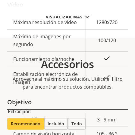
Vídeo
VISUALIZAR MÁS
Descripción
Máxima resolución de vídeo
Valor de
1280x720
de
la
Máximo de imágenes por
propiedad
propiedad
100/120
segundo
Sí
Funcionamiento día/noche
Accesorios
Estabilización electrónica de
Sí
Aproveche al máximo su solución. Utilice el filtro
imagen
para encontrar productos compatibles.
Objetivo
Filtrar por:
Descripción
Longitud focal
Valor de
3 - 9 mm
Recomendado
Incluido
Todo
de
la
Campo de visión horizontal
105 - 36 °