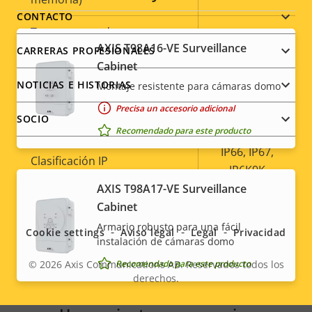
menu
CONTACTO
Temperatura de
-50 to 60 °C
AXIS T98A16-VE Surveillance
funcionamiento
CARRERAS PROFESIONALES
Cabinet
Sí
Preparada para exterior
NOTICIAS E HISTORIAS
Montaje resistente para cámaras domo
Precisa un accesorio adicional
Clasificación de vandalismo
IK10+
SOCIO
Recomendado para este producto
IP66, IP67,
Clasificación IP
IP6K9K
Social
AXIS T98A17-VE Surveillance
Sí
Diseñado para repintar
Cabinet
menu
Armario robusto para una fácil
Cookie settings
Aviso legal
Legal
Privacidad
Sostenibilidad
-
instalación de cámaras domo
Recomendado para este producto
© 2026
Axis Communications AB. Reservados todos los
derechos.
Legal