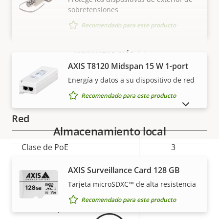
AV1
–
sobretensiones
Recomendado para este producto
Audio
VISUALIZAR MÁS
Descripción
Valor de
Sí
Compatibilidad de audio
AXIS T8120 Midspan 15 W 1-port
de
la
Energía y datos a su dispositivo de red
propiedad
Micrófono integrado
propiedad
–
Recomendado para este producto
MOSTRAR PRODUCTOS DESCATALOGADOS
Red
Almacenamiento local
Descripción
Clase de PoE
Valor de
3
de
la
AXIS Surveillance Card 128 GB
propiedad
propiedad
Garantía
Seguridad
Tarjeta microSDXC™ de alta resistencia
Recomendado para este producto
Descripción
Sistema operativo firmado
Valor de
–