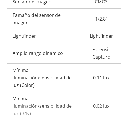
Descripción
Sensor de imagen
Valor de
CMOS
de
la
Tamaño del sensor de
propiedad
propiedad
1/2.8"
imagen
Lightfinder
Lightfinder
Forensic
Amplio rango dinámico
Capture
Mínima
iluminación/sensibilidad de
0.11 lux
luz (Color)
Mínima
iluminación/sensibilidad de
0.02 lux
luz (B/N)