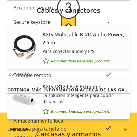
de
la
Arranque seguro
–
Cables y conectores
propiedad
propiedad
Secure keystore
-
AXIS Multicable B I/O Audio Power,
Axis Edge Vault
–
Para mayor tranquilidad
2.5 m
Para conectar audio y E/S
General
Nuestra garantía de 3 años brinda a nuestros
Recomendado para este producto
clientes un uso sin preocupaciones y un control de
los costes.
Descripción
Valor de
Sí
Enfoque remoto
de
la
AXIS T8129 PoE Extender
OBTENGA MÁS INFORMACIÓN ACERCA DE LAS GARANTÍAS DE AXIS
propiedad
propiedad
Sí
Zoom remoto
La solución inteligente para cubrir
distancias
Infrarrojos integrados
–
Recomendado para este producto
Almacenamiento local
Sí
Footer
(ranura para tarjeta de
EMPRESA
Carcasas y armarios
memoria)