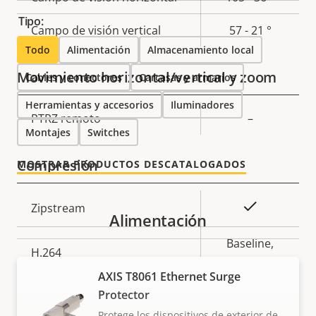
propiedad
propiedad
Tipo:
Campo de visión vertical
57 - 21 °
Todo
Alimentación
Almacenamiento local
Movimiento horizontal/vertical y zoom
Cables y conectores
Carcasas y armarios
Herramientas y accesorios
Iluminadores
Descripción
PTRZ remoto
Valor de
–
Montajes
Switches
de
la
propiedad
propiedad
Compresión
MOSTRAR PRODUCTOS DESCATALOGADOS
Descripción
Valor de
Sí
Zipstream
Alimentación
de
la
propiedad
propiedad
Baseline,
H.264
High, Main
AXIS T8061 Ethernet Surge
H.265
Protector
–
Protege los dispositivos de exterior de