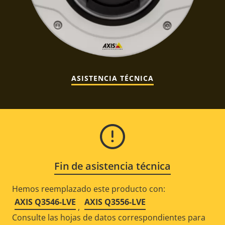
ASISTENCIA TÉCNICA
Fin de asistencia técnica
Hemos reemplazado este producto con:
AXIS Q3546-LVE
AXIS Q3556-LVE
,
Consulte las hojas de datos correspondientes para