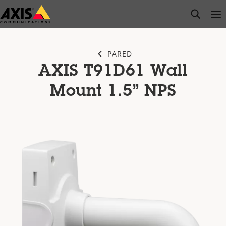
Saltar
open s
Op
Clo
al
contenido
principal
PARED
AXIS T91D61 Wall
Mount 1.5” NPS