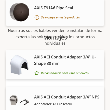
AXIS T91A6 Pipe Seal
Cómo comprar
Se incluye en este producto
Nuestros socios fiables venden e instalan de forma
Montajes
experta las soluciones Axis y los productos
individuales.
AXIS ACI Conduit Adapter 3/4" U-
Shape 30 mm
Recomendado para este producto
AXIS ACI Conduit Adapter 3/4″ NPS
¿Quiere comprar productos Axis?
Adaptador ACI roscado