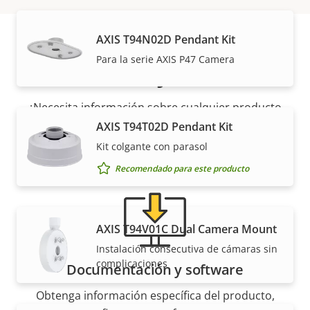
AXIS T94N02D Pendant Kit
Para la serie AXIS P47 Camera
Asistencia y recursos
¿Necesita información sobre cualquier producto
Axis, software o ayuda de uno de nuestros expertos?
AXIS T94T02D Pendant Kit
Kit colgante con parasol
Recomendado para este producto
AXIS T94V01C Dual Camera Mount
Instalación consecutiva de cámaras sin
complicaciones
Documentación y software
Obtenga información específica del producto,