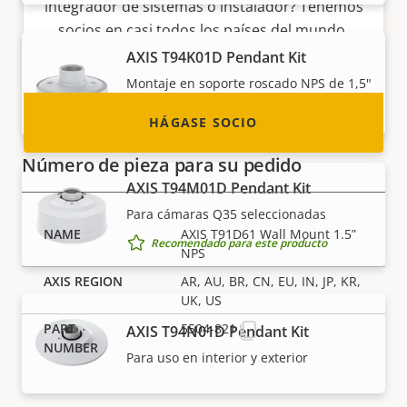
integrador de sistemas o instalador? Tenemos
socios en casi todos los países del mundo.
¡Descubra cómo convertirse en uno de ellos!
AXIS T94K01D Pendant Kit
Montaje en soporte roscado NPS de 1,5"
Recomendado para este producto
HÁGASE SOCIO
Número de pieza para su pedido
AXIS T94M01D Pendant Kit
Para cámaras Q35 seleccionadas
AXIS T91D61 Wall Mount 1.5”
Recomendado para este producto
NPS
AR, AU, BR, CN, EU, IN, JP, KR,
UK, US
5504-821
AXIS T94N01D Pendant Kit
Para uso en interior y exterior