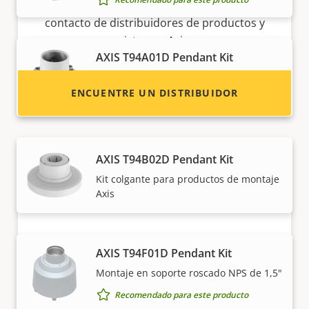
revendedor? Encuentre información de
contacto de distribuidores de productos y
sistemas Axis.
AXIS T94A01D Pendant Kit
Montaje en soporte roscado NPS de 1,5"
ENCUENTRE UN DISTRIBUIDOR
Recomendado para este producto
AXIS T94B02D Pendant Kit
Kit colgante para productos de montaje
Axis
AXIS T94F01D Pendant Kit
Hágase socio
Montaje en soporte roscado NPS de 1,5"
¿Es usted un revendedor, distribuidor,
Recomendado para este producto