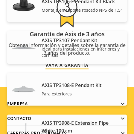
AXIS TP3106-E Pendant Kit Black
Montaje en soporte roscado NPS de 1,5"
Garantía de Axis de 3 años
AXIS TP3107 Pendant Kit
Obtenga información y detalles sobre la garantía de
Ideal para instalaciones en interiores y
3 años del producto.
cornisas
VAYA A GARANTÍA
AXIS TP3108-E Pendant Kit
Para exteriores
Footer
EMPRESA
menu
CONTACTO
AXIS TP3908-E Extension Pipe
White 100 cm
CARRERAS PROFESIONALES