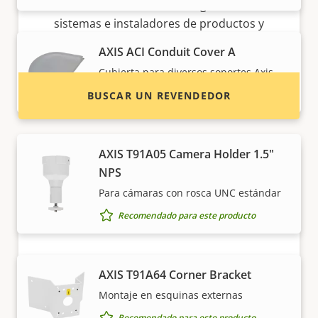
Localice revendedores, integradores de
sistemas e instaladores de productos y
sistemas de Axis.
AXIS ACI Conduit Cover A
Cubierta para diversos soportes Axis
Se incluye en este producto
BUSCAR UN REVENDEDOR
AXIS T91A05 Camera Holder 1.5"
NPS
Para cámaras con rosca UNC estándar
Recomendado para este producto
¿Quiere vender productos Axis?
AXIS T91A64 Corner Bracket
Montaje en esquinas externas
¿Está interesado en convertirse en
Recomendado para este producto