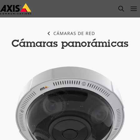
Saltar
open s
Op
Clo
al
contenido
principal
CÁMARAS DE RED
Cámaras panorámicas