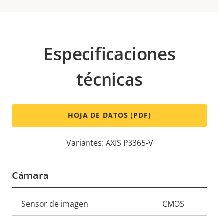
Especificaciones
técnicas
HOJA DE DATOS (PDF)
Variantes: AXIS P3365-V
Cámara
Descripción
Sensor de imagen
Valor de
CMOS
de
la