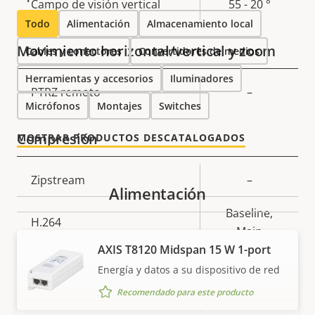
Campo de visión vertical
55 - 20 °
Todo
Alimentación
Almacenamiento local
Movimiento horizontal/vertical y zoom
Cables y conectores
Convertidores de medios
Herramientas y accesorios
Iluminadores
Descripción
PTRZ remoto
Valor de
–
Micrófonos
Montajes
Switches
de
la
propiedad
propiedad
Compresión
MOSTRAR PRODUCTOS DESCATALOGADOS
Descripción
Zipstream
Valor de
–
Alimentación
de
la
Baseline,
propiedad
propiedad
H.264
Main
AXIS T8120 Midspan 15 W 1-port
H.265
–
Energía y datos a su dispositivo de red
Recomendado para este producto
AV1
–