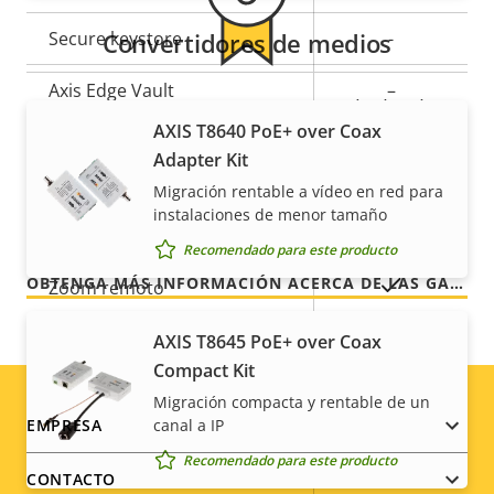
Secure keystore
Convertidores de medios
-
Axis Edge Vault
–
Para mayor tranquilidad
AXIS T8640 PoE+ over Coax
Adapter Kit
General
Nuestra garantía de 3 años brinda a nuestros
Migración rentable a vídeo en red para
clientes un uso sin preocupaciones y un control de
instalaciones de menor tamaño
los costes.
Descripción
Valor de
Sí
Enfoque remoto
Recomendado para este producto
de
la
OBTENGA MÁS INFORMACIÓN ACERCA DE LAS GARANTÍAS DE AXIS
propiedad
propiedad
Sí
Zoom remoto
AXIS T8645 PoE+ over Coax
Infrarrojos integrados
–
Compact Kit
Almacenamiento local
Migración compacta y rentable de un
Sí
Footer
(ranura para tarjeta de
canal a IP
EMPRESA
memoria)
Recomendado para este producto
menu
CONTACTO