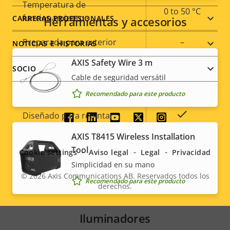
Temperatura de
0 to 50 °C
funcionamiento
CARRERAS PROFESIONALES
Herramientas y accesorios
Preparada para exterior
–
NOTICIAS E HISTORIAS
AXIS Safety Wire 3 m
Clasificación de vandalismo
IK10
SOCIO
Cable de seguridad versátil
Clasificación IP
-
Recomendado para este producto
Sí
Diseñado para repintar
Social
AXIS T8415 Wireless Installation
Sostenibilidad
-
menu
Tool
Cookie settings
Aviso legal
Legal
Privacidad
Simplicidad en su mano
© 2026
Axis Communications AB. Reservados todos los
Recomendado para este producto
derechos.
Legal
menu
Iluminadores