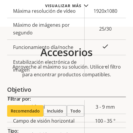
VISUALIZAR MÁS
Descripción
Máxima resolución de vídeo
Valor de
1920x1080
de
la
Máximo de imágenes por
propiedad
propiedad
25/30
segundo
Sí
Funcionamiento día/noche
Accesorios
Estabilización electrónica de
–
Aproveche al máximo su solución. Utilice el filtro
imagen
para encontrar productos compatibles.
Objetivo
Filtrar por:
Descripción
Longitud focal
Valor de
3 - 9 mm
Recomendado
Incluido
Todo
de
la
Campo de visión horizontal
100 - 35 °
propiedad
propiedad
Tipo: