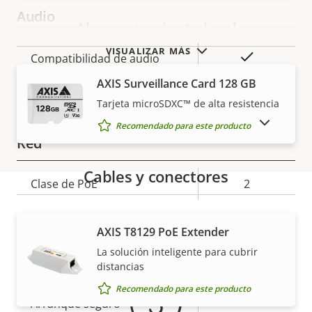
Audio
Almacenamiento local
VISUALIZAR MÁS
Descripción
Valor de
Sí
Compatibilidad de audio
de
la
AXIS Surveillance Card 128 GB
propiedad
propiedad
Sí
Micrófono integrado
Tarjeta microSDXC™ de alta resistencia
MOSTRAR PRODUCTOS DESCATALOGADOS
Recomendado para este producto
Red
Cables y conectores
Descripción
Clase de PoE
Valor de
2
de
la
propiedad
propiedad
Garantía
Seguridad
AXIS T8129 PoE Extender
La solución inteligente para cubrir
distancias
Descripción
Sistema operativo firmado
Valor de
–
de
la
Recomendado para este producto
Arranque seguro
–
propiedad
propiedad