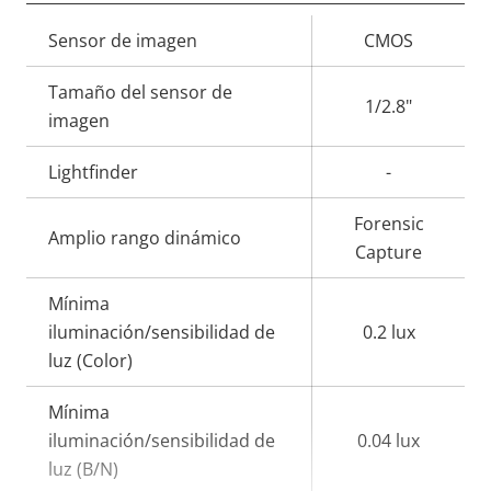
Descripción
Sensor de imagen
Valor de
CMOS
de
la
Tamaño del sensor de
propiedad
propiedad
1/2.8"
imagen
Lightfinder
-
Forensic
Amplio rango dinámico
Capture
Mínima
iluminación/sensibilidad de
0.2 lux
luz (Color)
Mínima
iluminación/sensibilidad de
0.04 lux
luz (B/N)