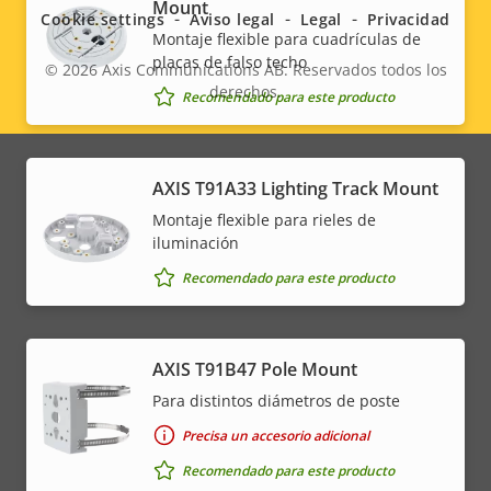
menu
Mount
Cookie settings
Aviso legal
Legal
Privacidad
Montaje flexible para cuadrículas de
placas de falso techo
© 2026
Axis Communications AB. Reservados todos los
derechos.
Recomendado para este producto
Legal
menu
AXIS T91A33 Lighting Track Mount
Montaje flexible para rieles de
iluminación
Recomendado para este producto
AXIS T91B47 Pole Mount
Para distintos diámetros de poste
Precisa un accesorio adicional
Recomendado para este producto