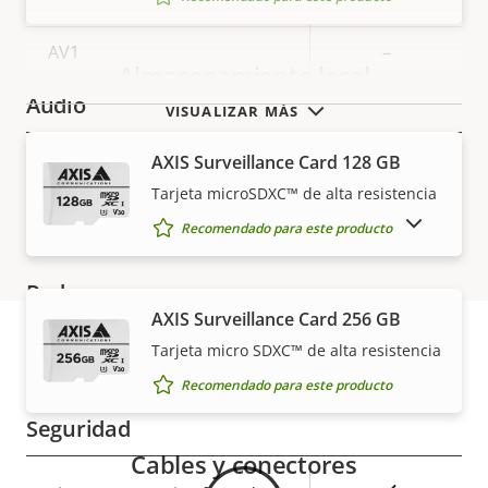
H.265
–
AV1
–
Almacenamiento local
Audio
VISUALIZAR MÁS
AXIS Surveillance Card 128 GB
Descripción
Compatibilidad de audio
Valor de
–
Tarjeta microSDXC™ de alta resistencia
de
la
Micrófono integrado
–
MOSTRAR PRODUCTOS DESCATALOGADOS
propiedad
propiedad
Recomendado para este producto
Red
AXIS Surveillance Card 256 GB
Tarjeta micro SDXC™ de alta resistencia
Descripción
Clase de PoE
Valor de
2
Garantía
de
la
Recomendado para este producto
propiedad
propiedad
Seguridad
Cables y conectores