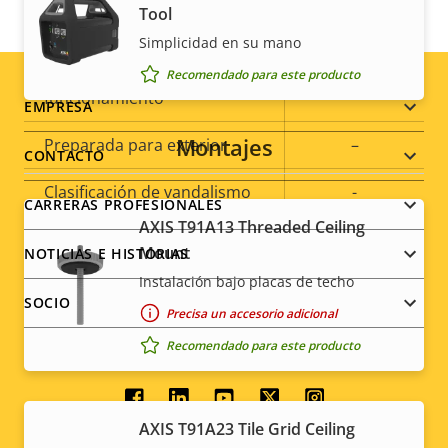
Tool
memoria)
Simplicidad en su mano
Temperatura de
Recomendado para este producto
0 to 50 °C
funcionamiento
Footer
EMPRESA
Montajes
Preparada para exterior
–
menu
CONTACTO
Clasificación de vandalismo
-
CARRERAS PROFESIONALES
AXIS T91A13 Threaded Ceiling
Clasificación IP
IP42
Mount
NOTICIAS E HISTORIAS
Instalación bajo placas de techo
Sí
Diseñado para repintar
SOCIO
Precisa un accesorio adicional
Sostenibilidad
PVC free
Recomendado para este producto
Social
AXIS T91A23 Tile Grid Ceiling