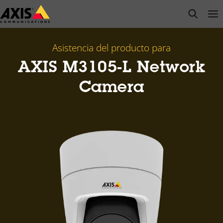
Saltar
open s
Op
Clo
al
contenido
principal
Asistencia del producto para
AXIS M3105-L Network
Camera