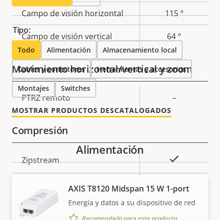
de
la
Campo de visión horizontal
115 °
propiedad
propiedad
Tipo:
Campo de visión vertical
64 °
Todo
Alimentación
Almacenamiento local
Movimiento horizontal/vertical y zoom
Cables y conectores
Herramientas y accesorios
Montajes
Switches
Descripción
PTRZ remoto
Valor de
–
de
la
MOSTRAR PRODUCTOS DESCATALOGADOS
propiedad
propiedad
Compresión
Alimentación
Descripción
Valor de
Sí
Zipstream
de
la
propiedad
propiedad
Baseline,
AXIS T8120 Midspan 15 W 1-port
H.264
High, Main
Energía y datos a su dispositivo de red
Recomendado para este producto