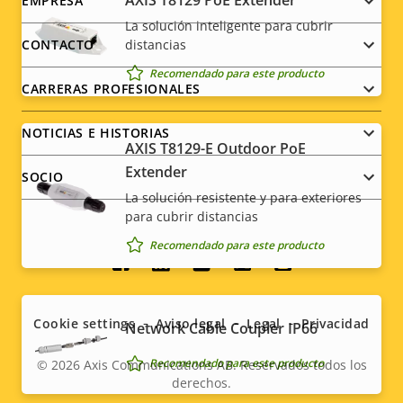
Footer
AXIS T8129 PoE Extender
EMPRESA
La solución inteligente para cubrir
menu
distancias
CONTACTO
Recomendado para este producto
CARRERAS PROFESIONALES
NOTICIAS E HISTORIAS
AXIS T8129-E Outdoor PoE
Extender
SOCIO
La solución resistente y para exteriores
para cubrir distancias
Recomendado para este producto
Social
menu
Cookie settings
Aviso legal
Legal
Privacidad
Network Cable Coupler IP66
Recomendado para este producto
© 2026
Axis Communications AB. Reservados todos los
derechos.
Legal