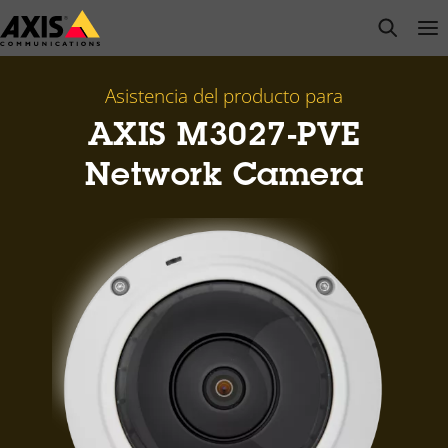
Saltar
open s
Op
Clo
al
contenido
principal
Asistencia del producto para
AXIS M3027-PVE
Network Camera