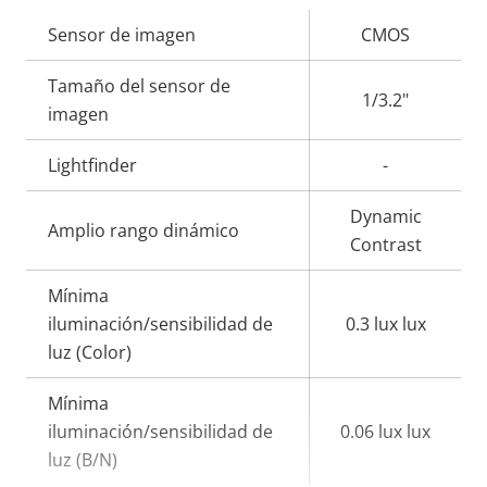
Descripción
Sensor de imagen
Valor de
CMOS
de
la
Tamaño del sensor de
propiedad
propiedad
1/3.2"
imagen
Lightfinder
-
Dynamic
Amplio rango dinámico
Contrast
Mínima
iluminación/sensibilidad de
0.3 lux lux
luz (Color)
Mínima
iluminación/sensibilidad de
0.06 lux lux
luz (B/N)