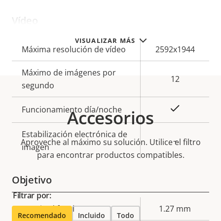
Vídeo
VISUALIZAR MÁS
Descripción
Máxima resolución de vídeo
Valor de
2592x1944
de
la
Máximo de imágenes por
propiedad
propiedad
12
segundo
Sí
Funcionamiento día/noche
Accesorios
Estabilización electrónica de
–
Aproveche al máximo su solución. Utilice el filtro
imagen
para encontrar productos compatibles.
Objetivo
Filtrar por:
Descripción
Longitud focal
Valor de
1.27 mm
Recomendado
Incluido
Todo