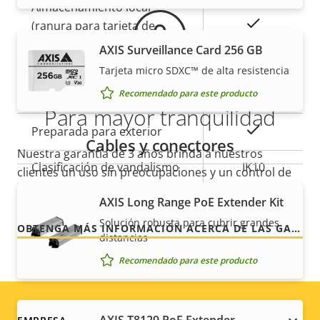
Almacenamiento local
Sí
(ranura para tarjeta de
memoria)
AXIS Surveillance Card 256 GB
Tarjeta micro SDXC™ de alta resistencia
Temperatura de
-30 to 50 °C
Recomendado para este producto
funcionamiento
Para mayor tranquilidad
Sí
Preparada para exterior
Cables y conectores
Nuestra garantía de 3 años brinda a nuestros
Clasificación de vandalismo
IK10
clientes un uso sin preocupaciones y un control de
los costes.
Clasificación IP
IP66
AXIS Long Range PoE Extender Kit
Solución robusta para cubrir grandes
OBTENGA MÁS INFORMACIÓN ACERCA DE LAS GARANTÍAS DE AXIS
Sostenibilidad
-
distancias
Recomendado para este producto