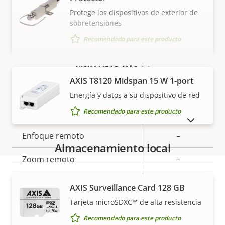
propiedad
propiedad
Protege los dispositivos de exterior de
Seguridad
sobretensiones
Recomendado para este producto
Descripción
Sistema operativo firmado
Valor de
–
de
la
VISUALIZAR MÁS
Arranque seguro
–
propiedad
propiedad
AXIS T8120 Midspan 15 W 1-port
Energía y datos a su dispositivo de red
General
Recomendado para este producto
MOSTRAR PRODUCTOS DESCATALOGADOS
Descripción
Enfoque remoto
Valor de
–
Almacenamiento local
de
la
Zoom remoto
–
propiedad
propiedad
Infrarrojos integrados
–
AXIS Surveillance Card 128 GB
Garantía
Tarjeta microSDXC™ de alta resistencia
OptimizedIR
–
Recomendado para este producto