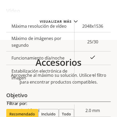
Vídeo
VISUALIZAR MÁS
Descripción
Máxima resolución de vídeo
Valor de
2048x1536
de
la
Máximo de imágenes por
propiedad
propiedad
25/30
segundo
Sí
Funcionamiento día/noche
Accesorios
Estabilización electrónica de
–
Aproveche al máximo su solución. Utilice el filtro
imagen
para encontrar productos compatibles.
Objetivo
Filtrar por:
Descripción
Longitud focal
Valor de
2.0 mm
Recomendado
Incluido
Todo