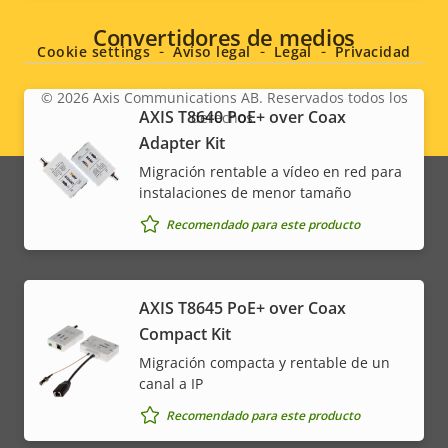
menu
Convertidores de medios
Cookie settings
Aviso legal
Legal
Privacidad
© 2026
Axis Communications AB. Reservados todos los
AXIS T8640 PoE+ over Coax
derechos.
Legal
Adapter Kit
menu
Migración rentable a vídeo en red para
instalaciones de menor tamaño
Recomendado para este producto
AXIS T8645 PoE+ over Coax
Compact Kit
Migración compacta y rentable de un
canal a IP
Recomendado para este producto