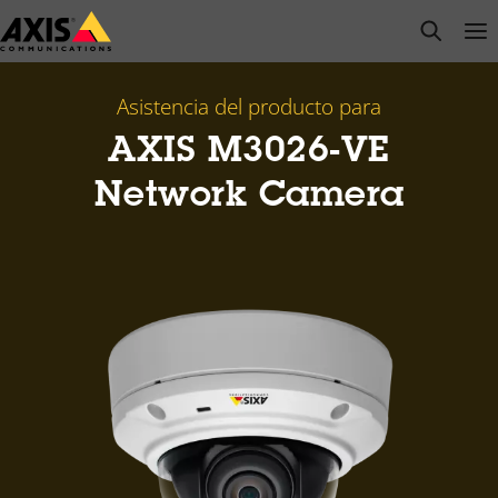
Saltar
open s
Op
Clo
al
contenido
principal
Asistencia del producto para
AXIS M3026-VE
Network Camera