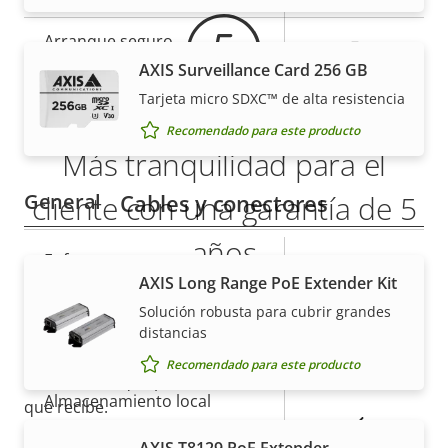
de
la
Arranque seguro
–
propiedad
propiedad
AXIS Surveillance Card 256 GB
Secure keystore
-
Tarjeta micro SDXC™ de alta resistencia
Recomendado para este producto
Axis Edge Vault
–
Más tranquilidad para el
General
Cables y conectores
cliente con una garantía de 5
años
Descripción
Enfoque remoto
Valor de
–
AXIS Long Range PoE Extender Kit
de
la
Nuestra nueva garantía de 5 años brinda a nuestros
Zoom remoto
–
propiedad
propiedad
Solución robusta para cubrir grandes
clientes años de uso sin preocupaciones y un
distancias
Infrarrojos integrados
–
control de los costes. Y no hay sorpresas ocultas en
Recomendado para este producto
la factura, lo que prometemos es exactamente lo
Almacenamiento local
que recibe.
Sí
(ranura para tarjeta de