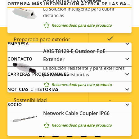
AXIS T8129 PoE Extender
memoria)
OBTENGA MÁS INFORMACIÓN ACERCA DE LAS GARANTÍAS DE AXIS
La solución inteligente para cubrir
distancias
Temperatura de
-30 to 50 °C
funcionamiento
Recomendado para este producto
Sí
Preparada para exterior
Footer
EMPRESA
AXIS T8129-E Outdoor PoE
Clasificación de vandalismo
IK10
menu
Extender
CONTACTO
La solución resistente y para exteriores
Clasificación IP
IP66
CARRERAS PROFESIONALES
para cubrir distancias
Sí
Diseñado para repintar
Recomendado para este producto
NOTICIAS E HISTORIAS
Sostenibilidad
-
SOCIO
Network Cable Coupler IP66
Recomendado para este producto
Social