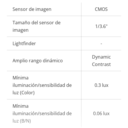
Descripción
Sensor de imagen
Valor de
CMOS
de
la
Tamaño del sensor de
propiedad
propiedad
1/3.6"
imagen
Lightfinder
-
Dynamic
Amplio rango dinámico
Contrast
Mínima
iluminación/sensibilidad de
0.3 lux
luz (Color)
Mínima
iluminación/sensibilidad de
0.06 lux
luz (B/N)