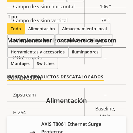
de
la
Campo de visión horizontal
106 °
propiedad
propiedad
Tipo:
Campo de visión vertical
78 °
Todo
Alimentación
Almacenamiento local
Movimiento horizontal/vertical y zoom
Cables y conectores
Convertidores de medios
Herramientas y accesorios
Iluminadores
Descripción
PTRZ remoto
Valor de
–
Montajes
Switches
de
la
propiedad
propiedad
Compresión
MOSTRAR PRODUCTOS DESCATALOGADOS
Descripción
Zipstream
Valor de
–
Alimentación
de
la
Baseline,
propiedad
propiedad
H.264
Main
AXIS T8061 Ethernet Surge
H.265
–
Protector