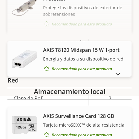
Protege los dispositivos de exterior de
AV1
–
sobretensiones
Recomendado para este producto
Audio
VISUALIZAR MÁS
Descripción
Compatibilidad de audio
Valor de
–
AXIS T8120 Midspan 15 W 1-port
de
la
Energía y datos a su dispositivo de red
Micrófono integrado
–
propiedad
propiedad
Recomendado para este producto
MOSTRAR PRODUCTOS DESCATALOGADOS
Red
Almacenamiento local
Descripción
Clase de PoE
Valor de
2
de
la
propiedad
propiedad
AXIS Surveillance Card 128 GB
Seguridad
Garantía
Tarjeta microSDXC™ de alta resistencia
Recomendado para este producto
Descripción
Sistema operativo firmado
Valor de
–