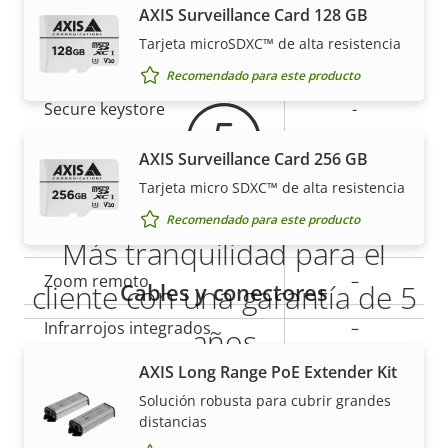
Descripción
Valor de
Sí
Sistema operativo firmado
AXIS Surveillance Card 128 GB
Garantía
de
la
Tarjeta microSDXC™ de alta resistencia
propiedad
Arranque seguro
propiedad
–
Recomendado para este producto
Secure keystore
-
AXIS Surveillance Card 256 GB
General
Tarjeta micro SDXC™ de alta resistencia
Recomendado para este producto
Descripción
Enfoque remoto
Valor de
–
Más tranquilidad para el
de
la
Zoom remoto
–
propiedad
propiedad
Cables y conectores
cliente con una garantía de 5
Infrarrojos integrados
–
años
AXIS Long Range PoE Extender Kit
Almacenamiento local
Nuestra nueva garantía de 5 años brinda a nuestros
Sí
(ranura para tarjeta de
Solución robusta para cubrir grandes
clientes años de uso sin preocupaciones y un
distancias
memoria)
control de los costes. Y no hay sorpresas ocultas en