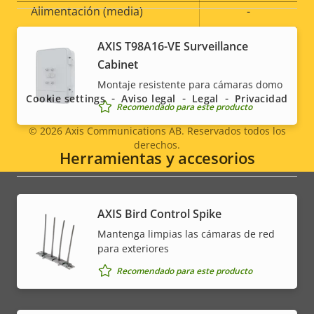
Alimentación (media)
-
propiedad
propiedad
Tensión de entrada de CC
8-28 V
AXIS T98A16-VE Surveillance
Social
Cabinet
menu
Montaje resistente para cámaras domo
Cookie settings
Aviso legal
Legal
Privacidad
Recomendado para este producto
© 2026
Axis Communications AB. Reservados todos los
derechos.
Legal
Herramientas y accesorios
menu
AXIS Bird Control Spike
Mantenga limpias las cámaras de red
para exteriores
Recomendado para este producto