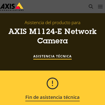
Saltar
open s
Op
Clo
al
contenido
principal
Asistencia del producto para
AXIS M1124-E Network
Camera
ASISTENCIA TÉCNICA
Fin de asistencia técnica