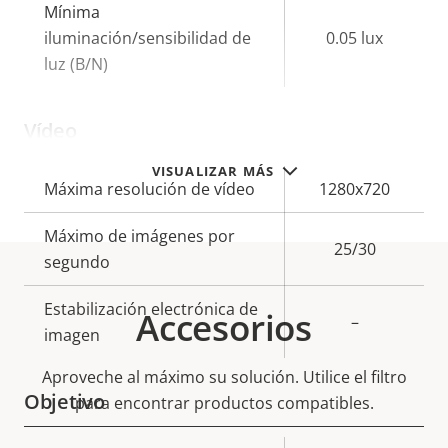
Mínima
iluminación/sensibilidad de
0.05 lux
luz (B/N)
Vídeo
VISUALIZAR MÁS
Descripción
Máxima resolución de vídeo
Valor de
1280x720
de
la
Máximo de imágenes por
propiedad
propiedad
25/30
segundo
Estabilización electrónica de
Accesorios
–
imagen
Aproveche al máximo su solución. Utilice el filtro
Objetivo
para encontrar productos compatibles.