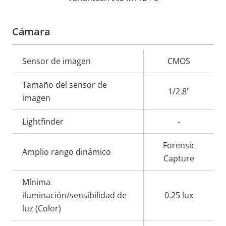
Cámara
Descripción
Sensor de imagen
Valor de
CMOS
de
la
Tamaño del sensor de
propiedad
propiedad
1/2.8"
imagen
Lightfinder
-
Forensic
Amplio rango dinámico
Capture
Mínima
iluminación/sensibilidad de
0.25 lux
luz (Color)