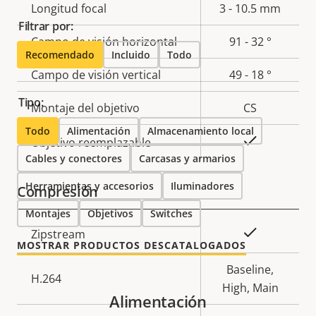
Descripción
Longitud focal
Valor de
3 - 10.5 mm
Filtrar por:
de
la
Campo de visión horizontal
91 - 32 °
propiedad
propiedad
Recomendado
Incluido
Todo
Campo de visión vertical
49 - 18 °
Tipo:
Montaje del objetivo
CS
Todo
Alimentación
Almacenamiento local
Sí
Objetivo reemplazable
Cables y conectores
Carcasas y armarios
Herramientas y accesorios
Iluminadores
Compresión
Montajes
Objetivos
Switches
Descripción
Valor de
Sí
Zipstream
MOSTRAR PRODUCTOS DESCATALOGADOS
de
la
propiedad
propiedad
Baseline,
H.264
High, Main
Alimentación