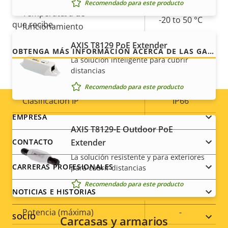
Recomendado para este producto
la factura, lo que prometemos es exactamente lo
Temperatura de
-20 to 50 °C
que recibe.
funcionamiento
AXIS T8129 PoE Extender
Sí
Preparada para exterior
OBTENGA MÁS INFORMACIÓN ACERCA DE LAS GARANTÍAS DE AXIS
La solución inteligente para cubrir
distancias
Clasificación de vandalismo
IK10
Recomendado para este producto
Clasificación IP
IP66
Footer
EMPRESA
Diseñado para repintar
–
AXIS T8129-E Outdoor PoE
menu
Extender
CONTACTO
Sostenibilidad
PVC free
La solución resistente y para exteriores
CARRERAS PROFESIONALES
para cubrir distancias
Alimentación
Recomendado para este producto
NOTICIAS E HISTORIAS
Descripción
Potencia (máxima)
Valor de
-
SOCIO
Carcasas y armarios
de
la