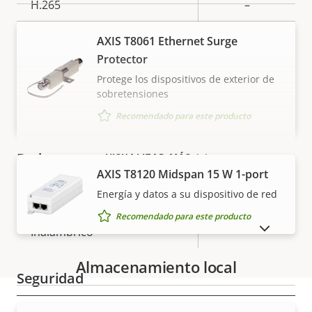
H.265
–
AV1
–
AXIS T8061 Ethernet Surge
Protector
Protege los dispositivos de exterior de
Audio
sobretensiones
Recomendado para este producto
Descripción
Compatibilidad de audio
Valor de
–
de
la
Red
VISUALIZAR MÁS
propiedad
propiedad
AXIS T8120 Midspan 15 W 1-port
Energía y datos a su dispositivo de red
Descripción
Clase de PoE
Valor de
2
de
la
Recomendado para este producto
MOSTRAR PRODUCTOS DESCATALOGADOS
Inalámbrico
–
propiedad
propiedad
Almacenamiento local
Seguridad