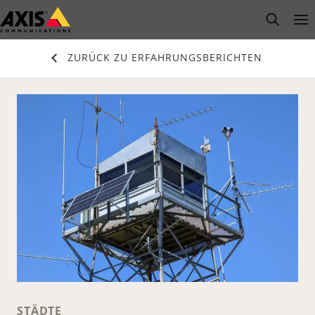
Zum
open s
Op
Clo
Hauptinhalt
springen
ZURÜCK ZU ERFAHRUNGSBERICHTEN
STÄDTE