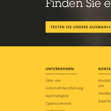
Finden Sie 
TESTEN SIE UNSERE AUSWAHL
Footer
UNTERNEHMEN
KONTA
menu
Über uns
Kontakt
uns
Unternehmensführung
Händler
Nachhaltigkeit
Experie
Cybersicherheit