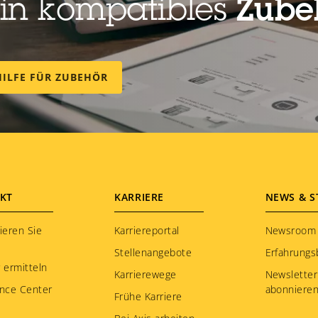
ein kompatibles
Zubeh
HILFE FÜR ZUBEHÖR
KT
KARRIERE
NEWS & S
ieren Sie
Karriereportal
Newsroom
Stellenangebote
Erfahrungs
 ermitteln
Karrierewege
Newsletter
nce Center
abonniere
Frühe Karriere