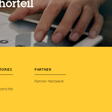
örteil
TORIES
PARTNER
Partner-Netzwerk
berichte
n