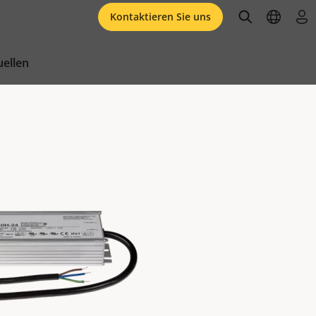
open searc
open l
an
Kontaktieren Sie uns
ellen