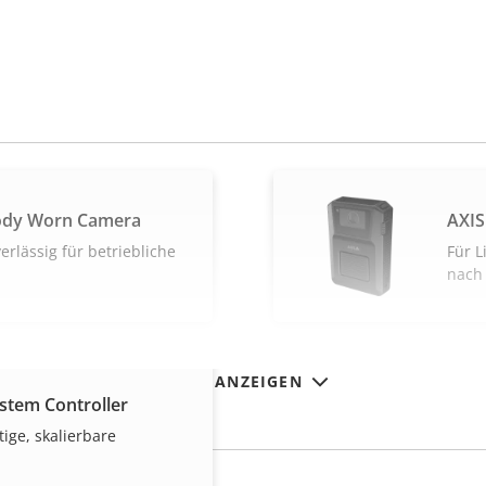
ody Worn Camera
AXIS
rlässig für betriebliche
Für L
nach
MEHR ANZEIGEN
stem Controller
ige, skalierbare