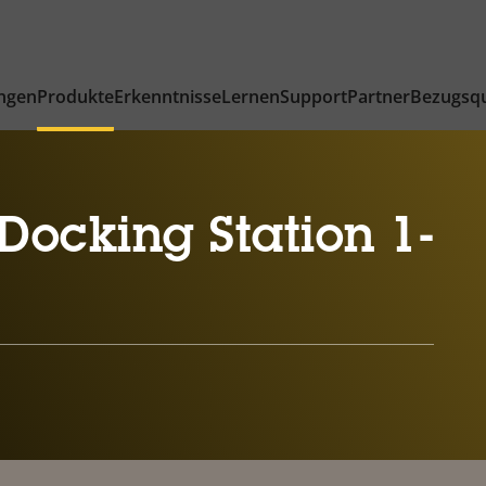
ngen
Produkte
Erkenntnisse
Lernen
Support
Partner
Bezugsqu
ocking Station 1-