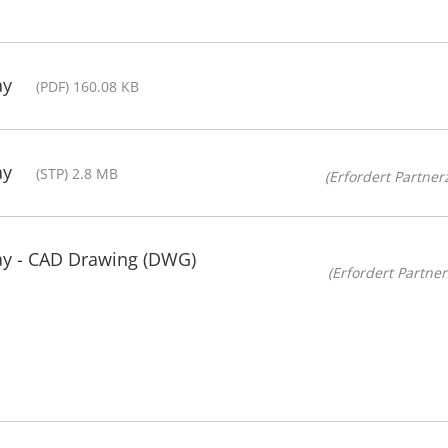
ay
(PDF) 160.08 KB
ay
(STP) 2.8 MB
(Erfordert Partnerz
ay - CAD Drawing (DWG)
(Erfordert Partner