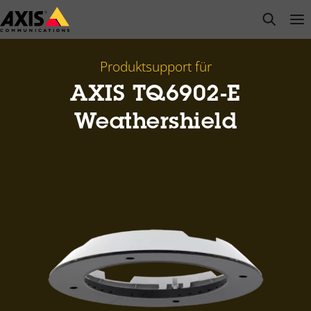
Zum
open s
Op
Clo
Hauptinhalt
springen
Produktsupport für
AXIS TQ6902-E
Weathershield