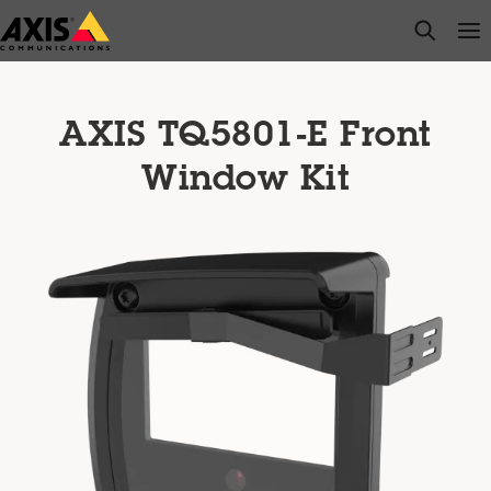
Zum
open s
Op
Clo
Hauptinhalt
springen
AXIS TQ5801-E Front
Window Kit