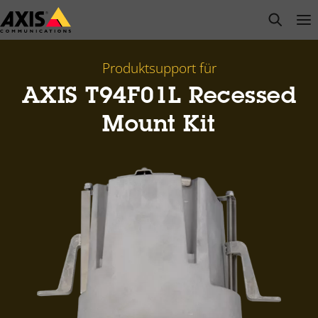
Zum
open s
Op
Clo
Hauptinhalt
springen
Produktsupport für
AXIS T94F01L Recessed
Mount Kit