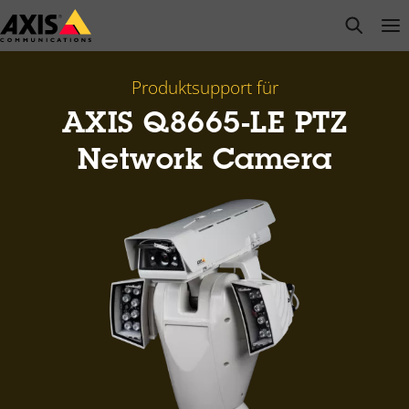
Zum
open s
Op
Clo
Hauptinhalt
springen
Produktsupport für
AXIS Q8665-LE PTZ
Network Camera