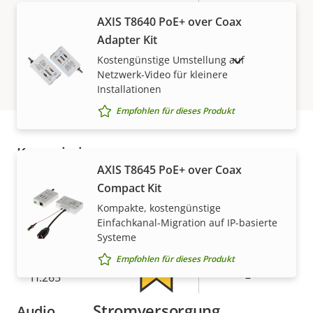
Neigungsbereich
-90 to 40
AXIS T8640 PoE+ over Coax
Adapter Kit
Rundgangüberwachung
-
Kostengünstige Umstellung auf
AUSLAUFPRODUKTE ANZEIGEN
Optischer Zoom
18
Netzwerk-Video für kleinere
Installationen
Digitaler Zoom
12
Empfohlen für dieses Produkt
Komprimierung
Gewährleistung
AXIS T8645 PoE+ over Coax
Compact Kit
Eigentumsbeschreibung
Zipstream
Eigentumswert
–
Kompakte, kostengünstige
Einfachkanal-Migration auf IP-basierte
Baseline,
H.264
Systeme
Main
Empfohlen für dieses Produkt
H.265
–
Stromversorgung
Audio