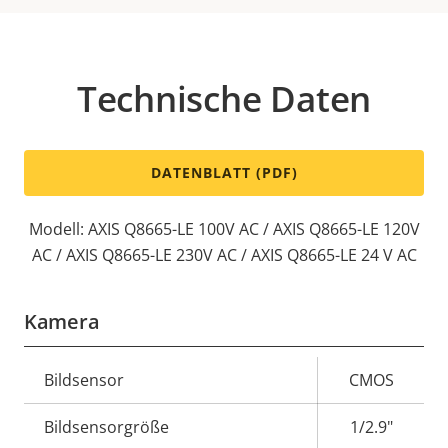
Technische Daten
DATENBLATT (PDF)
Modell: AXIS Q8665-LE 100V AC / AXIS Q8665-LE 120V
AC / AXIS Q8665-LE 230V AC / AXIS Q8665-LE 24 V AC
Kamera
Eigentumsbeschreibung
Bildsensor
Eigentumswert
CMOS
Bildsensorgröße
1/2.9"