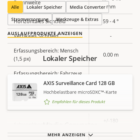
Brennweite
mm
Alle
Lokaler Speicher
Media Converter
Stromversorgung
Werkzeuge & Extras
Horizontales Sichtfeld
59 - 4 °
AUSLAUFPRODUKTE ANZEIGEN
Vertikales Sichtfeld
-
Erfassungsbereich: Mensch
0.00 m
Lokaler Speicher
(1,5 px)
Erfassungsbereich: Fahrzeug
0.00 m
(1,5 px)
AXIS Surveillance Card 128 GB
Hochbelastbare microSDXC™-Karte
Schwenken/Neigen/Zoomen
Empfohlen für dieses Produkt
Eigentumsbeschreibung
Eigentumswert
+/-180
Media Converter
Schwenkbereich
endless
MEHR ANZEIGEN