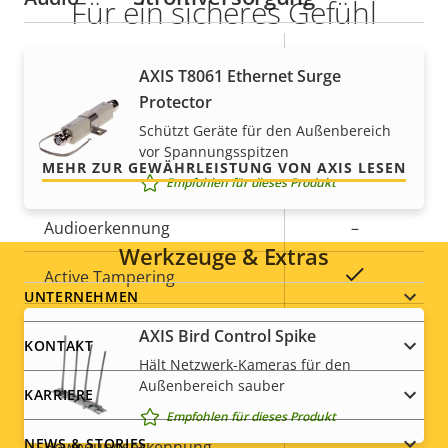
Für ein sicheres Gefühl
Eigentumsbeschreibung
Audiounterstützung
Eigentumswert
-
Unsere 3-jährige Gewährleistung bietet
AXIS T8061 Ethernet Surge
störungsfreien Betrieb und Kontrolle über Ihre
Protector
Integriertes Mikrofon
-
Kosten.
Schützt Geräte für den Außenbereich
vor Spannungsspitzen
Systemintegration
MEHR ZUR GEWÄHRLEISTUNG VON AXIS LESEN
Empfohlen für dieses Produkt
Eigentumsbeschreibung
Audioerkennung
Eigentumswert
–
Werkzeuge & Extras
Ja
Active Tampering
Footer
UNTERNEHMEN
Alarmeingänge/-ausgänge
0/0
AXIS Bird Control Spike
menu
KONTAKT
Hält Netzwerk-Kameras für den
ONVIF-Profil
G
Außenbereich sauber
KARRIERE
Empfohlen für dieses Produkt
Videobasierte
Ja
NEWS & STORIES
Bewegungserkennung