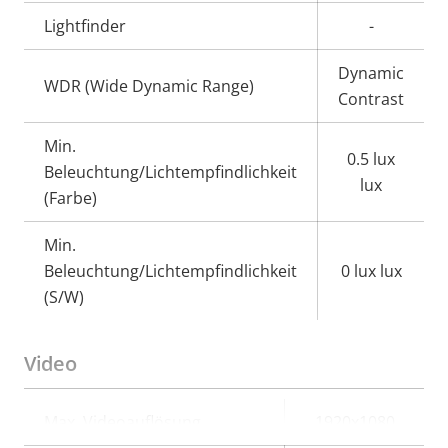
Lightfinder
-
Dynamic
WDR (Wide Dynamic Range)
Contrast
Min.
0.5 lux
Beleuchtung/Lichtempfindlichkeit
lux
(Farbe)
Min.
Beleuchtung/Lichtempfindlichkeit
0 lux lux
(S/W)
Video
Eigentumsbeschreibung
Max. Videoauflösung
Eigentumswert
1920x1080