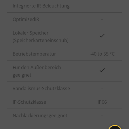
Eigentumsbeschreibung
Integrierte IR-Beleuchtung
Eigentumswert
–
OptimizedIR
–
Lokaler Speicher
Ja
(Speicherkarteneinschub)
Betriebstemperatur
-40 to 55 °C
Für den Außenbereich
Ja
geeignet
Vandalismus-Schutzklasse
-
IP-Schutzklasse
IP66
Nachlackierungsgeeignet
–