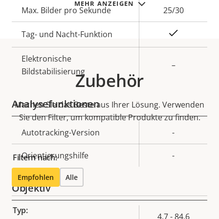
MEHR ANZEIGEN
Max. Bilder pro Sekunde
25/30
Ja
Tag- und Nacht-Funktion
Elektronische
–
Bildstabilisierung
Zubehör
Analysefunktionen
Machen Sie das Beste aus Ihrer Lösung. Verwenden
Sie den Filter, um kompatible Produkte zu finden.
Eigentumsbeschreibung
Autotracking-Version
Eigentumswert
-
Orientierungshilfe
-
Filtern nach:
Empfohlen
Alle
Objektiv
Typ:
Eigentumsbeschreibung
Eigentumswert
4.7 - 84.6