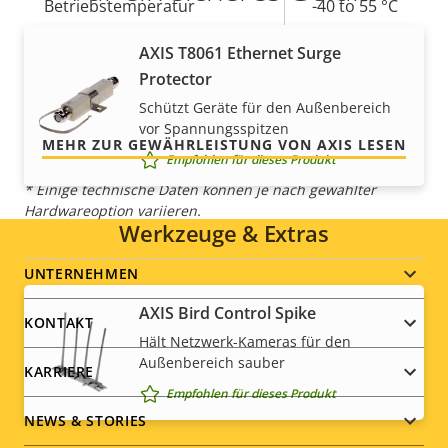
Betriebstemperatur
-40 to 55 °C
Unsere 3-jährige Gewährleistung bietet
Für den Außenbereich
AXIS T8061 Ethernet Surge
Ja
störungsfreien Betrieb und Kontrolle über Ihre
geeignet
Protector
Kosten.
Schützt Geräte für den Außenbereich
IP-Schutzklasse
IP66
vor Spannungsspitzen
MEHR ZUR GEWÄHRLEISTUNG VON AXIS LESEN
Empfohlen für dieses Produkt
* Einige technische Daten können je nach gewählter
Hardwareoption variieren.
Werkzeuge & Extras
Footer
UNTERNEHMEN
AXIS Bird Control Spike
menu
KONTAKT
Hält Netzwerk-Kameras für den
Außenbereich sauber
KARRIERE
Empfohlen für dieses Produkt
NEWS & STORIES