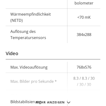
bolometer
Wärmeempfindlichkeit
<70 mK
(NETD)
Auflösung des
384x288
Temperatursensors
Video
Eigentumsbeschreibung
Max. Videoauflösung
Eigentumswert
768x576
8.3 / 8.3 / 30
Max. Bilder pro Sekunde *
/ 30 / 30
Elektronische
–
Bildstabilisierung
MEHR ANZEIGEN