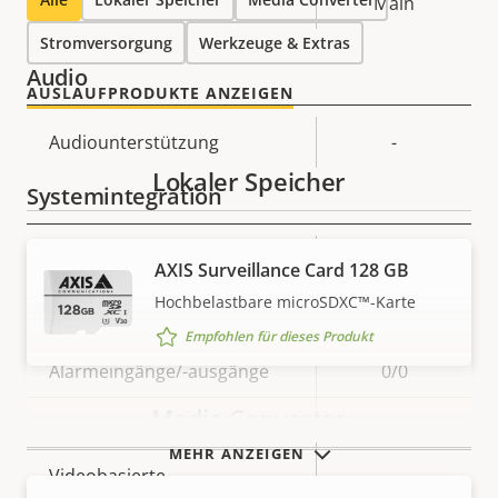
Main
Stromversorgung
Werkzeuge & Extras
Audio
AUSLAUFPRODUKTE ANZEIGEN
Eigentumsbeschreibung
Audiounterstützung
Eigentumswert
-
Lokaler Speicher
Systemintegration
Eigentumsbeschreibung
Audioerkennung
Eigentumswert
–
AXIS Surveillance Card 128 GB
Hochbelastbare microSDXC™-Karte
Ja
Active Tampering
Empfohlen für dieses Produkt
Alarmeingänge/-ausgänge
0/0
Media Converter
Serielle Anschlüsse
–
MEHR ANZEIGEN
Videobasierte
Ja