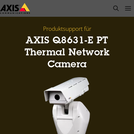
Zum
open s
Op
Clo
Hauptinhalt
springen
Produktsupport für
AXIS Q8631-E PT
Thermal Network
Camera