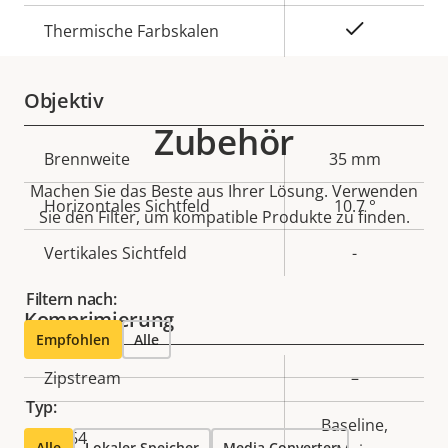
Ja
Thermische Farbskalen
Objektiv
Zubehör
Eigentumsbeschreibung
Brennweite
Eigentumswert
35 mm
Machen Sie das Beste aus Ihrer Lösung. Verwenden
Horizontales Sichtfeld
10.7 °
Sie den Filter, um kompatible Produkte zu finden.
Vertikales Sichtfeld
-
Filtern nach:
Komprimierung
Empfohlen
Alle
Eigentumsbeschreibung
Zipstream
Eigentumswert
–
Typ:
Baseline,
H.264
Alle
Lokaler Speicher
Media Converter