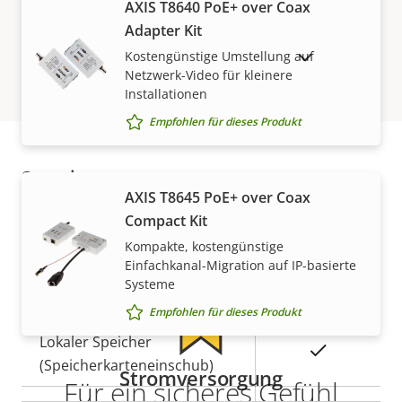
Bewegungserkennung
AXIS T8640 PoE+ over Coax
Adapter Kit
Kostengünstige Umstellung auf
AUSLAUFPRODUKTE ANZEIGEN
Netzwerk
Netzwerk-Video für kleinere
Installationen
Eigentumsbeschreibung
PoE-Klasse
Eigentumswert
-
Empfohlen für dieses Produkt
Security
Gewährleistung
AXIS T8645 PoE+ over Coax
Compact Kit
Eigentumsbeschreibung
Signiertes OS
Eigentumswert
–
Kompakte, kostengünstige
Einfachkanal-Migration auf IP-basierte
Systeme
Allgemein
Empfohlen für dieses Produkt
Eigentumsbeschreibung
Lokaler Speicher
Eigentumswert
Ja
(Speicherkarteneinschub)
Stromversorgung
Für ein sicheres Gefühl