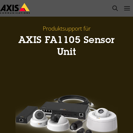
Zum
open s
Op
Clo
Hauptinhalt
springen
Produktsupport für
AXIS FA1105 Sensor
Unit