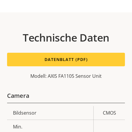
Technische Daten
DATENBLATT (PDF)
Modell: AXIS FA1105 Sensor Unit
Camera
Eigentumsbeschreibung
Bildsensor
Eigentumswert
CMOS
Min.