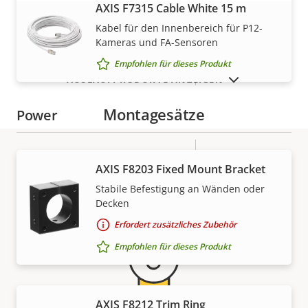
AXIS F7315 Cable White 15 m
MEHR ANZEIGEN
Nachlackierungsgeeignet
–
Kabel für den Innenbereich für P12-
Kameras und FA-Sensoren
Aluminum,
Gehäusematerial
Empfohlen für dieses Produkt
Plastic
AUSLAUFPRODUKTE ANZEIGEN
Montagesätze
Power
Eigentumsbeschreibung
Leistung (max.)
Eigentumswert
-
AXIS F8203 Fixed Mount Bracket
Gewährleistung
Leistung (durchschnittlich)
-
Stabile Befestigung an Wänden oder
Decken
Erfordert zusätzliches Zubehör
Empfohlen für dieses Produkt
AXIS F8212 Trim Ring