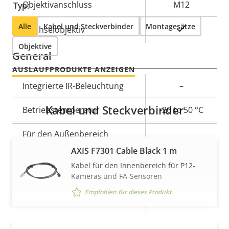
Objektivanschluss
M12
Typ:
Alle
Kabel und Steckverbinder
Montagesätze
Ja
Wechselobjektiv
Objektive
General
AUSLAUFPRODUKTE ANZEIGEN
Eigentumsbeschreibung
Integrierte IR-Beleuchtung
Eigentumswert
–
Kabel und Steckverbinder
Betriebstemperatur
-20 to 50 °C
Für den Außenbereich
–
geeignet
AXIS F7301 Cable Black 1 m
Kabel für den Innenbereich für P12-
IP-Schutzklasse
-
Kameras und FA-Sensoren
Empfohlen für dieses Produkt
Vandalismus-Schutzklasse
-
Kabeleingang
-