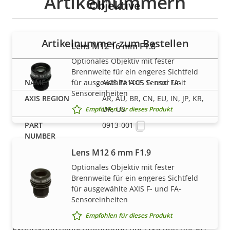
Artikelnummern
Objektive
Artikelnummer zum Bestellen
Lens M12 16 mm F1.8
Optionales Objektiv mit fester
Brennweite für ein engeres Sichtfeld
für ausgewählte AXIS F- und FA-
AXIS FA1105 Sensor Unit
Sensoreinheiten
AR, AU, BR, CN, EU, IN, JP, KR,
UK, US
Empfohlen für dieses Produkt
0913-001
Lens M12 6 mm F1.9
Optionales Objektiv mit fester
Brennweite für ein engeres Sichtfeld
für ausgewählte AXIS F- und FA-
Sensoreinheiten
HINWEIS
Axis Produkte unterliegen möglicherweise den
Empfohlen für dieses Produkt
Exportkontrollbestimmungen der USA und der EU