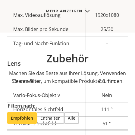
MEHR ANZEIGEN
Eigentumsbeschreibung
Max. Videoauflösung
Eigentumswert
1920x1080
Max. Bilder pro Sekunde
25/30
Tag- und Nacht-Funktion
–
Zubehör
Lens
Machen Sie das Beste aus Ihrer Lösung. Verwenden
Sie den Filter, um kompatible Produkte zu finden.
Eigentumsbeschreibung
Brennweite
Eigentumswert
2.8 mm
Vario-Fokus-Objektiv
Nein
Filtern nach:
Horizontales Sichtfeld
111 °
Empfohlen
Enthalten
Alle
Vertikales Sichtfeld
61 °