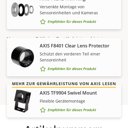
Versenkte Montage von
5-Jahres-Gewährleistung für
Sensoreinheiten und Kameras
ein sicheres Gefühl
Empfohlen für dieses Produkt
Unsere neue 5-jährige Gewährleistung bietet
AXIS F8401 Clear Lens Protector
jahrelangen störungsfreien Betrieb und Kontrolle
über Ihre Kosten. Es gibt keine Überraschungen im
Schützt den vorderen Teil einer
Sensoreinheit
Kleingedruckten – was wir versprechen, ist genau
das, was Sie bekommen.
Empfohlen für dieses Produkt
MEHR ZUR GEWÄHRLEISTUNG VON AXIS LESEN
AXIS TF9904 Swivel Mount
Flexible Gerätemontage
Empfohlen für dieses Produkt