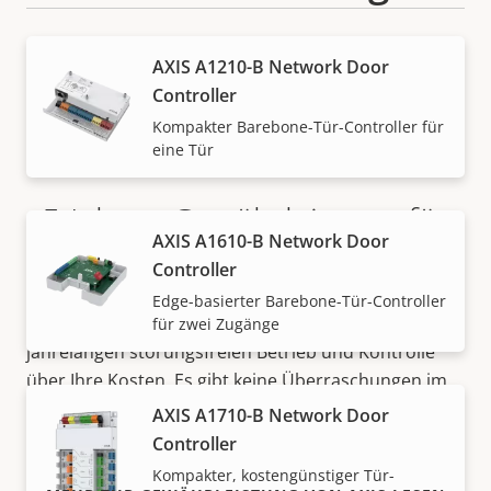
AXIS A1210-B Network Door
Controller
Kompakter Barebone-Tür-Controller für
eine Tür
5-Jahres-Gewährleistung für
AXIS A1610-B Network Door
ein sicheres Gefühl
Controller
Edge-basierter Barebone-Tür-Controller
Unsere neue 5-jährige Gewährleistung bietet
für zwei Zugänge
jahrelangen störungsfreien Betrieb und Kontrolle
über Ihre Kosten. Es gibt keine Überraschungen im
Kleingedruckten – was wir versprechen, ist genau
AXIS A1710-B Network Door
das, was Sie bekommen.
Controller
Kompakter, kostengünstiger Tür-