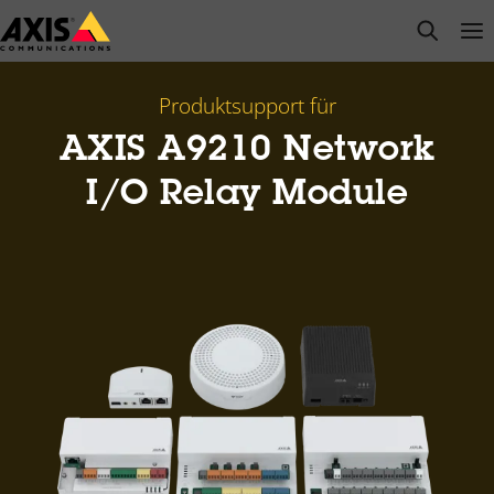
Zum
open s
Op
Clo
Hauptinhalt
springen
Produktsupport für
AXIS A9210 Network
I/O Relay Module