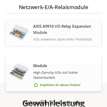
Netzwerk-E/A-Relaismodule
AXIS A9910 I/O Relay Expansion
Module
I/Os erweitern dank mehr Flexibilität
AXIS A9920 I/O Relay Expansion
Module
MEHR ANZEIGEN
High-Density-I/Os mit hoher
Skalierbarkeit
Empfohlen für dieses Produkt
Gewährleistung
Netzwerk-Tür-Controller