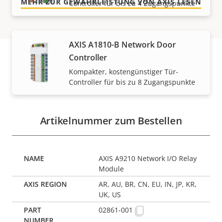
MEHR ZUR GEWÄHRLEISTUNG VON AXIS LESEN
Controller für bis zu 4 Zugangspunkte
AXIS A1810-B Network Door
Controller
Kompakter, kostengünstiger Tür-
Artikelnummern
Controller für bis zu 8 Zugangspunkte
Artikelnummer zum Bestellen
AXIS A9210 Network I/O Relay
Module
AR, AU, BR, CN, EU, IN, JP, KR,
UK, US
02861-001