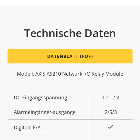
Technische Daten
DATENBLATT (PDF)
Modell: AXIS A9210 Network I/O Relay Module
Eigentumsbeschreibung
DC-Eingangsspannung
Eigentumswert
12-12 V
Alarmeingänge/-ausgänge
2/5/3
Ja
Digitale E/A