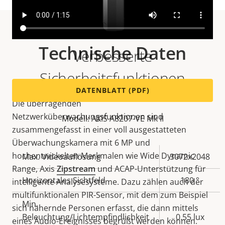
Technische Daten
Verbesserte
Sicherheitsfunktionen
DATENBLATT (PDF)
Die überragenden
Netzwerküberwachungsfunktionen sind
Modell: AXIS A8207-VE Mk II
zusammengefasst in einer voll ausgestatteten
Überwachungskamera mit 6 MP und
hochentwickelten Merkmalen wie Wide Dynamic
Eigentumsbeschreibung
Max. Videoauflösung
Eigentumswert
3072x2048
Range, Axis
Zipstream
und ACAP-Unterstützung für
Horizontales Sichtfeld
180 °
intelligente Analysesysteme. Dazu zählen auch der
multifunktionalen PIR-Sensor, mit dem zum Beispiel
Min.
sich nähernde Personen erfasst, die dann mittels
Beleuchtung/Lichtempfindlichkeit
0.55 lux
eines Audio-Ereignisses begrüßt werden können.