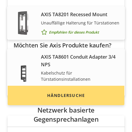
AXIS TA8201 Recessed Mount
Unauffällige Halterung für Türstationen
Empfohlen für dieses Produkt
Möchten Sie Axis Produkte kaufen?
AXIS TA8601 Conduit Adapter 3/4
Finden Sie Wiederverkäufer,
NPS
Systemintegratoren und Installateure von Axis
Produkten und Systemen.
Kabelschutz für
Türstationsinstallationen
Empfohlen für dieses Produkt
HÄNDLERSUCHE
Netzwerk basierte
Gegensprechanlagen