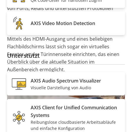
QR Code-Leser für nahtlosen Zugriff
Kommunikation integrieren können. Mit der Vielzahl
von Ports, Relais und unterstützten Protokollen
können externe Sensoren angeschlossen,
AXIS Video Motion Detection
Beleuchtungseinheiten aktiviert, Türen geöffnet
sowie Kameras oder Audioalarme ausgelöst werden.
Mittels des HDMI-Ausgang und eines beliebigen
Flachbildschirms lässt sich sogar ein virtuelles
Fenster an der Türinnenseite einrichten, das einen
Unterstützt
Überblick über die aktuelle Situation im
Außenbereich ermöglicht.
AXIS Audio Spectrum Visualizer
Visuelle Darstellung von Audio
AXIS Client for Unified Communication
Systems
Reibungslose cloudbasierte Arbeitsabläufe
und einfache Konfiguration