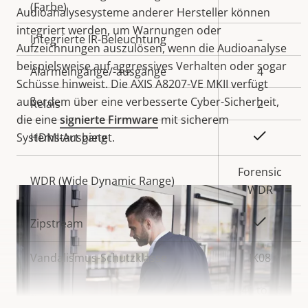
(Farbe)
Audioanalysesysteme anderer Hersteller können
integriert werden, um Warnungen oder
Integrierte IR-Beleuchtung
–
Aufzeichnungen auszulösen, wenn die Audioanalyse
beispielsweise auf aggressives Verhalten oder sogar
Alarmeingänge/-ausgänge
4
Schüsse hinweist. Die AXIS A8207-VE MKII verfügt
außerdem über eine verbesserte Cyber-Sicherheit,
Relais
2
die eine
signierte Firmware
mit sicherem
Ja
Systemstart bietet.
HDMI-Ausgang
Forensic
WDR (Wide Dynamic Range)
WDR
Ja
Zipstream
Vandalismus-Schutzklasse
IK08
-40 to 55
Betriebstemperatur