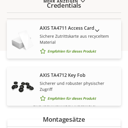
MEHR ANZEIGEN
Credentials
AXIS TA4711 Access Card
AUSLAUFPRODUKTE ANZEIGEN
Sichere Zutrittskarte aus recyceltem
Material
Empfohlen für dieses Produkt
Vertrieb
AXIS TA4712 Key Fob
Sicherer und robuster physischer
Lösungen von Axis und individuelle Produkte werden
Zugriff
von unseren vertrauenswürdigen Partnern verkauft
Empfohlen für dieses Produkt
und fachmännisch installiert.
Montagesätze