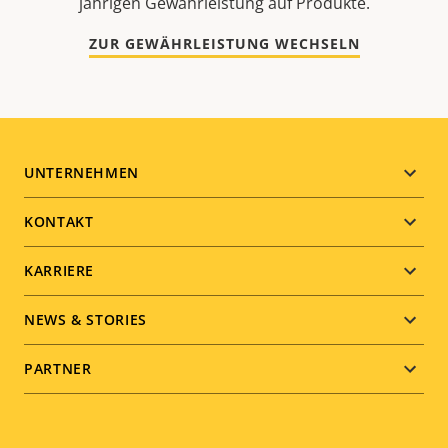
jährigen Gewährleistung auf Produkte.
ZUR GEWÄHRLEISTUNG WECHSELN
Footer
UNTERNEHMEN
menu
KONTAKT
KARRIERE
NEWS & STORIES
PARTNER