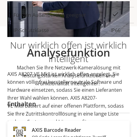
°C
MEHR ANZEIGEN
Ja
Für den Außenbereich geeignet
IP-Schutzklasse
IP66
Nur wirklich offen ist wirklich
Analysefunktion
intelligent
Machen Sie Ihre Netzwerk-Kameralösung mit
AXIS A8207-VE MkII ist wirklich offen angelegt. Sie
leistungsstarken Analysefunktionen und
können völlig frei herstellerneutrale Software und
Funktionalität intelligenter.
Hardware einsetzen, sodass Sie einen Lieferanten
Ihrer Wahl wählen können. AXIS A8207-
Enthalten
VE MkII basiert auf einer offenen Plattform, sodass
Sie Ihre Zutrittskontrolllösung in eine lange Liste
anderer Systeme und Lösungen für
Videoüberwachung, Zutrittskontrolle und
VoIP
-
AXIS Barcode Reader