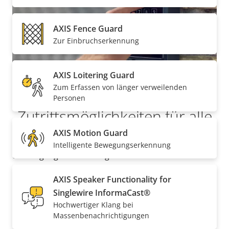
AXIS Fence Guard
Zur Einbruchserkennung
AXIS Loitering Guard
Zum Erfassen von länger verweilenden
Einfache
Personen
Zutrittsmöglichkeiten für alle
AXIS Motion Guard
AXIS A8207-VE MkII dient als Lesegerät für Karten
Intelligente Bewegungserkennung
und Zugangscodes und gewährt Mitarbeitern und
anderen befugten Personen Direktzugang.
AXIS Speaker Functionality for
Unbekannte Besucher können sich über die
Singlewire InformaCast®
Türstationstastatur an den Empfang, die
Hochwertiger Klang bei
Kontaktperson oder das Sicherheitsteam wenden
Massenbenachrichtigungen
und das Öffnen der Tür verlangen. Der