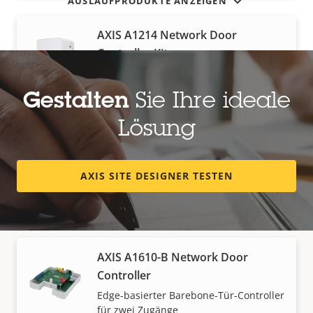
AUSLAUFPRODUKTE ANZEIGEN
AXIS A1214 Network Door
Controller Kit
All-in-One-Lösung für bis zu vier
Zugänge
Gestalten
Sie Ihre ideale
Lösung
AXIS A1610 Network Door
Controller
AXIS SITE DESIGNER TESTEN
Vielseitiger, Edge-basierter Tür-
Controller für zwei Zugänge
AXIS A1610-B Network Door
Controller
Vertrieb
Edge-basierter Barebone-Tür-Controller
für zwei Zugänge