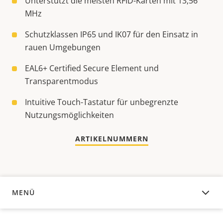
Unterstützt die meisten RFID-Karten mit 13,56
MHz
Schutzklassen IP65 und IK07 für den Einsatz in
rauen Umgebungen
EAL6+ Certified Secure Element und
Transparentmodus
Intuitive Touch-Tastatur für unbegrenzte
Nutzungsmöglichkeiten
ARTIKELNUMMERN
MENÜ
ÜBERSICHT