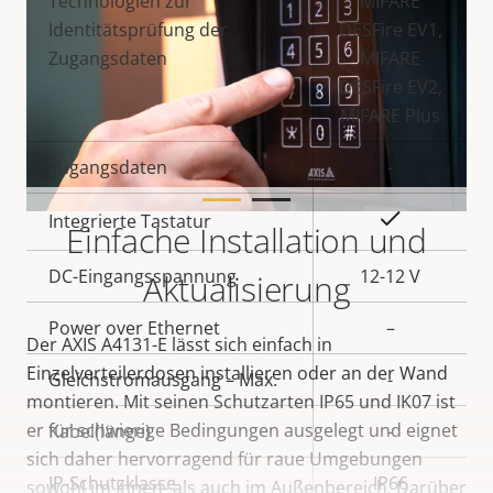
Technologien zur
MIFARE
Identitätsprüfung der
DESFire EV1,
Zugangsdaten
MIFARE
DESFire EV2,
MIFARE Plus
Zugangsdaten
-
Ja
Integrierte Tastatur
Einfache Installation und
DC-Eingangsspannung
12-12 V
Aktualisierung
Power over Ethernet
–
Der AXIS A4131-E lässt sich einfach in
Einzelverteilerdosen installieren oder an der Wand
Gleichstromausgang – Max.
-
montieren. Mit seinen Schutzarten IP65 und IK07 ist
er für schwierige Bedingungen ausgelegt und eignet
Kabel(länge)
-
sich daher hervorragend für raue Umgebungen
IP-Schutzklasse
IP66
sowohl im Innen- als auch im Außenbereich. Darüber