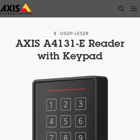
Zum
open s
Op
Clo
Hauptinhalt
springen
OSDP-LESER
AXIS A4131-E Reader
with Keypad