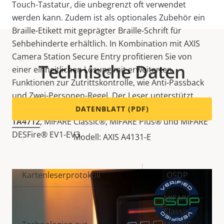
Touch-Tastatur, die unbegrenzt oft verwendet
werden kann. Zudem ist als optionales Zubehör ein
Braille-Etikett mit geprägter Braille-Schrift für
Sehbehinderte erhältlich. In Kombination mit AXIS
Camera Station Secure Entry profitieren Sie von
Technische Daten
einer einheitlichen Lösung mit erweiterten
Funktionen zur Zutrittskontrolle, wie Anti-Passback
und Zwei-Personen-Regel. Der Leser unterstützt
13,56-MHz-
RFID
-Technologien wie
AXIS TA4711
,
AXIS
DATENBLATT (PDF)
TA4712
, MIFARE Classic®, MIFARE Plus® und MIFARE
DESFire® EV1-EV3.
Modell: AXIS A4131-E
Eigentumsbeschreibung
Kartenleserprotokoll
Eigentumswert
OSDP
MIFARE
Classic,