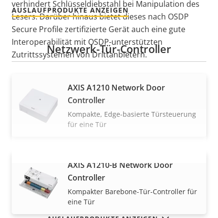
verhindert Schlüsseldiebstahl bei Manipulation des
AUSLAUFPRODUKTE ANZEIGEN
Lesers. Darüber hinaus bietet dieses nach OSDP
Secure Profile zertifizierte Gerät auch eine gute
Interoperabilität mit OSDP-unterstützten
Netzwerk-Tür-Controller
Zutrittssystemen von Drittanbietern.
AXIS A1210 Network Door
Controller
Kompakte, Edge-basierte Türsteuerung
für eine Tür
AXIS A1210-B Network Door
MEHR ANZEIGEN
Controller
Kompakter Barebone-Tür-Controller für
eine Tür