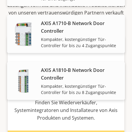
Lösungen von Axis und individuelle Produkte werden
von unseren vertrauenswürdigen Partnern verkauft
und fachmännisch installiert.
AXIS A1710-B Network Door
Controller
Kompakter, kostengünstiger Tür-
Controller für bis zu 4 Zugangspunkte
AXIS A1810-B Network Door
Controller
Kompakter, kostengünstiger Tür-
Möchten Sie Axis Produkte kaufen?
Controller für bis zu 8 Zugangspunkte
Finden Sie Wiederverkäufer,
Systemintegratoren und Installateure von Axis
Produkten und Systemen.